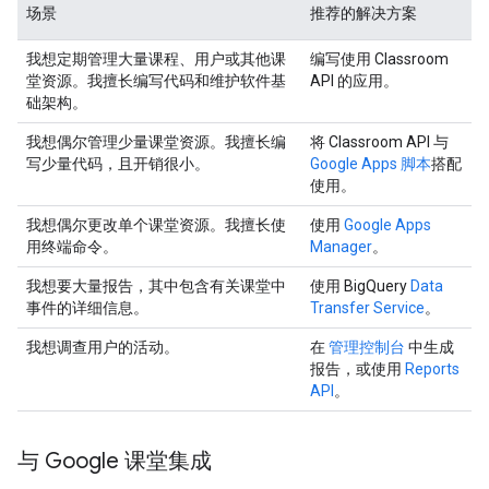
场景
推荐的解决方案
我想定期管理大量课程、用户或其他课
编写使用 Classroom
堂资源。我擅长编写代码和维护软件基
API 的应用。
础架构。
我想偶尔管理少量课堂资源。我擅长编
将 Classroom API 与
写少量代码，且开销很小。
Google Apps 脚本
搭配
使用。
我想偶尔更改单个课堂资源。我擅长使
使用
Google Apps
用终端命令。
Manager
。
我想要大量报告，其中包含有关课堂中
使用 BigQuery
Data
事件的详细信息。
Transfer Service
。
我想调查用户的活动。
在
管理控制台
中生成
报告，或使用
Reports
API
。
与 Google 课堂集成