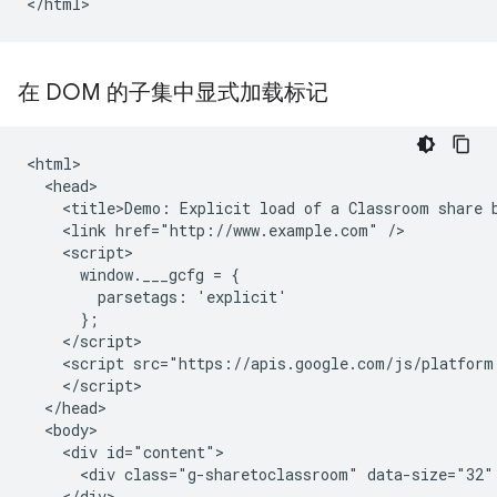
在 DOM 的子集中显式加载标记
<html>

  <head>

    <title>Demo: Explicit load of a Classroom share b
    <link href="http://www.example.com" />

    <script>

      window.___gcfg = {

        parsetags: 'explicit'

      };

    </script>

    <script src="https://apis.google.com/js/platform.
    </script>

  </head>

  <body>

    <div id="content">

      <div class="g-sharetoclassroom" data-size="32" 
    </div>
