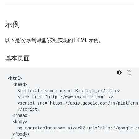
示例
以下是“分享到课堂”按钮实现的 HTML 示例。
基本页面
<html>

  <head>

    <title>Classroom demo: Basic page</title>

    <link href="http://www.example.com" />

    <script src="https://apis.google.com/js/platform.
    </script>

  </head>

  <body>

    <g:sharetoclassroom size=32 url="http://google.co
  </body>
