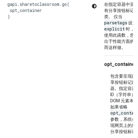
gapi.sharetoclassroom.go(

在指定容器中呈
 opt_container

有分享按钮标记
)
类。 仅当
parsetags
设为
explicit
时，
使用此函数，您
出于性能方面的
而这样做。
opt_container
包含要呈现的
享按钮标记的
器。指定容器
ID（字符串）
DOM 元素本
如果省略
opt_contai
参数，系统会
现网页上的所
分享按钮标记