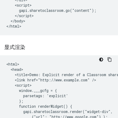
    <script>

      gapi.sharetoclassroom.go("content");

    </script>

  </body>

显式渲染
<html>

  <head>

    <title>Demo: Explicit render of a Classroom share
    <link href="http://www.example.com" />

    <script>

      window.___gcfg = {

        parsetags: 'explicit'

      };

      function renderWidget() {

        gapi.sharetoclassroom.render("widget-div",

            {"url": "http://www.google.com"} );
