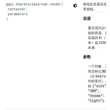
gapi.sharetoclassroom.render(

将指定容器呈现
 container,

享按钮。
 parameters

容器
)
要呈现为分享
钮的容器。指
容器的 ID（字
串）或 DOM 
本身。
参数
一个对象，其
包含标记属性
key=val
（以
对的形式）。
{"size":
如
"300",
"theme":
"light"}
。