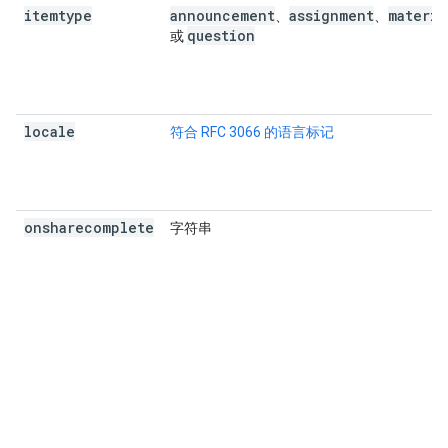
itemtype
announcement
assignment
materia
、
、
question
或
locale
符合 RFC 3066 的语言标记
onsharecomplete
字符串