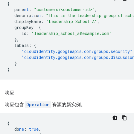
{
pare
nt
:
"customers/<customer-id>"
,
descrip
t
io
n
:
"This is the leadership group of sch
displayName
:
"Leadership School A"
,
groupKey
:
{
id
:
"leadership_school_a@example.com"
},
labels
:
{
"cloudidentity.googleapis.com/groups.security"
"cloudidentity.googleapis.com/groups.discussio
}
}
响应
响应包含
Operation
资源的新实例。
{
do
ne
:
true
,