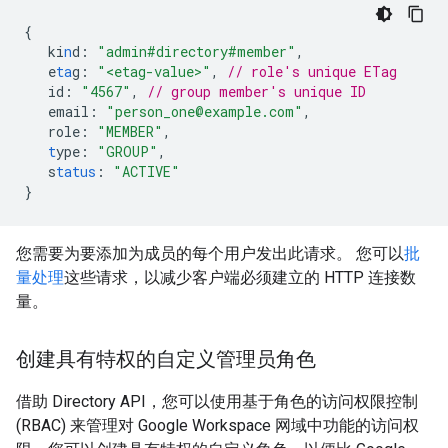
{
ki
n
d
:
"admin#directory#member"
,
e
ta
g
:
"<etag-value>"
,
// role's unique ETag
id
:
"4567"
,
// group member's unique ID
email
:
"person_one@example.com"
,
role
:
"MEMBER"
,
t
ype
:
"GROUP"
,
s
tatus
:
"ACTIVE"
}
您需要为要添加为成员的每个用户发出此请求。 您可以
批
量处理
这些请求，以减少客户端必须建立的 HTTP 连接数
量。
创建具有特权的自定义管理员角色
借助 Directory API，您可以使用基于角色的访问权限控制
(RBAC) 来管理对 Google Workspace 网域中功能的访问权