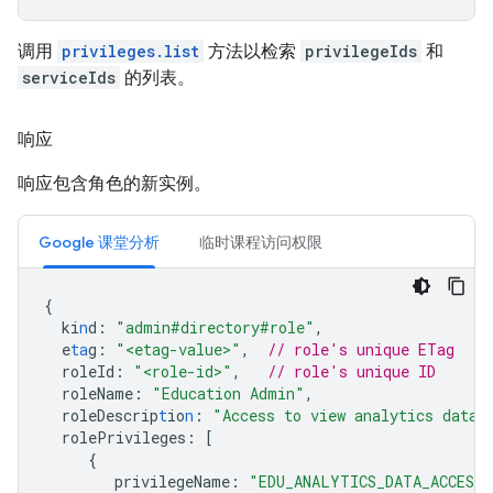
调用
privileges.list
方法以检索
privilegeIds
和
serviceIds
的列表。
响应
响应包含角色的新实例。
Google 课堂分析
临时课程访问权限
{
ki
n
d
:
"admin#directory#role"
,
e
ta
g
:
"<etag-value>"
,
// role's unique ETag
roleId
:
"<role-id>"
,
// role's unique ID
roleName
:
"Education Admin"
,
roleDescrip
t
io
n
:
"Access to view analytics data"
rolePrivileges
:
[
{
privilegeName
:
"EDU_ANALYTICS_DATA_ACCESS"