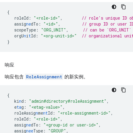
{
roleId
:
"<role-id>"
,
// role's unique ID o
assig
ne
dTo
:
"<id>"
,
// group ID or user I
scopeType
:
"ORG_UNIT"
,
// can be `ORG_UNIT`
orgU
n
i
t
Id
:
"<org-unit-id>"
// organizational uni
}
响应
响应包含
RoleAssignment
的新实例。
{
ki
n
d
:
"admin#directory#roleAssignment"
,
e
ta
g
:
"<etag-value>"
,
roleAssig
n
me
nt
Id
:
"<role-assignment-id>"
,
roleId
:
"<role-id>"
,
assig
ne
dTo
:
"<group-id or user-id>"
,
assig
nee
Type
:
"GROUP"
,