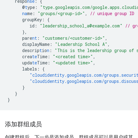
respo
nse
:
{
@
t
ype
:
"type.googleapis.com/google.apps.cloudi
na
me
:
"groups/<group-id>"
,
// unique group ID
groupKey
:
{
id
:
"leadership_school_a@example.com"
// gr
},
pare
nt
:
"customers/<customer-id>"
,
displayName
:
"Leadership School A"
,
descrip
t
io
n
:
"This is the leadership group of 
crea
te
Time
:
"<created time>"
,
upda
te
Time
:
"<updated time>"
,
labels
:
{
"cloudidentity.googleapis.com/groups.securi
"cloudidentity.googleapis.com/groups.discus
}
}
}
添加群组成员
创建群组后，下一步是添加成员。群组成员可以是用户或其