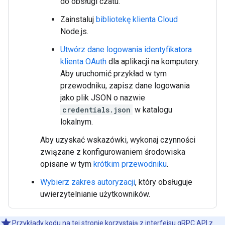
do obsługi czatu.
Zainstaluj
bibliotekę klienta Cloud
Node.js.
Utwórz dane logowania identyfikatora
klienta OAuth
dla aplikacji na komputery.
Aby uruchomić przykład w tym
przewodniku, zapisz dane logowania
jako plik JSON o nazwie
credentials.json
w katalogu
lokalnym.
Aby uzyskać wskazówki, wykonaj czynności
związane z konfigurowaniem środowiska
opisane w tym
krótkim przewodniku
.
Wybierz zakres autoryzacji
, który obsługuje
uwierzytelnianie użytkowników.
Przykłady kodu na tej stronie korzystają z interfejsu gRPC API z