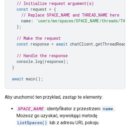
// Initialize request argument(s)
const
request
=
{
// Replace SPACE_NAME and THREAD_NAME here
name
:
'users/me/spaces/SPACE_NAME/threads/THRE
};
// Make the request
const
response
=
await
chatClient
.
getThreadReadS
// Handle the response
console
.
log
(
response
);
}
await
main
();
Aby uruchomić ten przykład, zastąp te elementy:
SPACE_NAME
: identyfikator z przestrzeni
name
.
Możesz go uzyskać, wywołując metodę
ListSpaces()
lub z adresu URL pokoju.