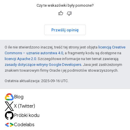
Czy te wskazówki były pomocne?
Prześlij opinię
O ile nie stwierdzono inaczej, treść tej strony jest objęta
licencją Creative
Commons – uznanie autorstwa 4.0
, a fragmenty kodu są dostępne na
licencji Apache 2.0
. Szczegółowe informacje na ten temat zawierają
zasady dotyczące witryny Google Developers
. Java jest zastrzeżonym
znakiem towarowym firmy Oracle i jej podmiotów stowarzyszonych.
Ostatnia aktualizacja: 2025-09-16 UTC.
Blog
X (Twitter)
Próbki kodu
Codelabs