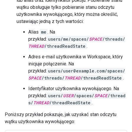
lub alias oraz identyfikator pokoju. Pobieranie stanu
wątku obsługuje tylko pobieranie stanu odczytu
użytkownika wywołującego, który można określić,
ustawiając jedną z tych wartości:
Alias
me
. Na
przykład:
users/me/spaces/
SPACE
/threads/
THREAD
/threadReadState
.
Adres e-mail użytkownika w Workspace, który
inicjuje połączenie. Na
przykład:
users/user@example.com/spaces/
SPACE
/threads/
THREAD
/threadReadState
.
Identyfikator użytkownika wywołującego. Na
przykład:
users/
USER
/spaces/
SPACE
/thread
s/
THREAD
/threadReadState
.
Poniższy przykład pokazuje, jak uzyskać stan odczytu
wątku użytkownika wywołującego: