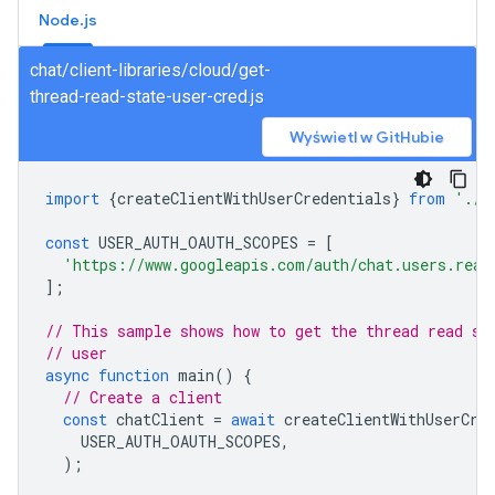
Node.js
chat/client-libraries/cloud/get-
thread-read-state-user-cred.js
Wyświetl w GitHubie
import
{
createClientWithUserCredentials
}
from
'./a
const
USER_AUTH_OAUTH_SCOPES
=
[
'https://www.googleapis.com/auth/chat.users.read
];
// This sample shows how to get the thread read st
// user
async
function
main
()
{
// Create a client
const
chatClient
=
await
createClientWithUserCre
USER_AUTH_OAUTH_SCOPES
,
);