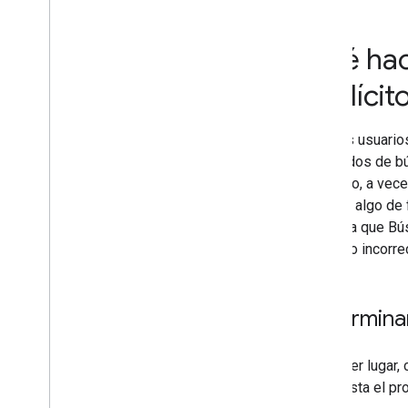
Comercio electrónico
Internacionales y multilingües
Qué hac
Contenido explícito
Directrices para sitios con
explíci
contenido explícito
Qué hacer si tu sitio se ha
marcado incorrectamente como
Muchos usuarios 
explícito
resultados de 
embargo, a vece
sugiere algo de 
significa que Bú
marcado incorre
Determinar
En primer lugar,
manifiesta el pr