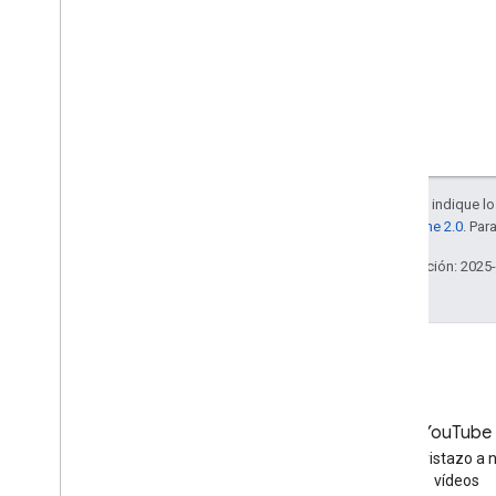
A menos que se indique lo 
la
licencia Apache 2.0
. Par
Última actualización: 2025
LinkedIn
YouTube
Únete a nosotros en LinkedIn
Echa un vistazo a 
vídeos