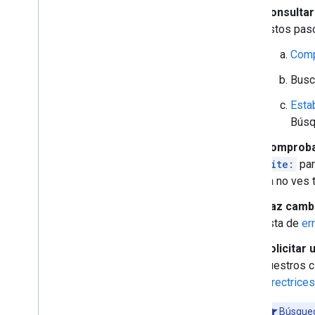
Consultar
estos pas
Comp
Busc
Esta
Búsq
Comprobar
site:
par
ya no ves 
Haz cambio
lista de
er
Solicitar 
nuestros c
directrices
Búsqued