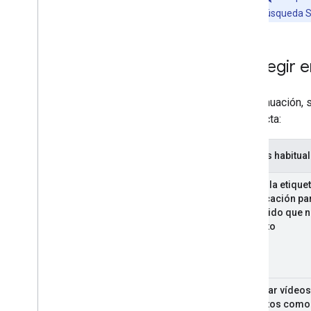
Búsqueda Se
Corregir e
A continuación, 
incorrecta:
Errores habitua
Añadir la etique
clasificación pa
contenido que n
explícito
Etiquetar vídeo
explícitos com