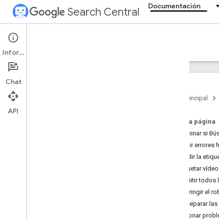
Documentación
Search Central
Documentation
Información
Introducción
Chat
Directrices básicas de la Búsqueda
Página principal
API
Fundamentos de SEO
En esta página
Determinar si Bú
Rastrear e indexar
Corregir errores 
Añadir la etiqu
Posicionamiento y aparición en
búsquedas
Etiquetar víde
Permitir todos
Supervisar y depurar
Restringir el 
No separar las 
Guías específicas para sitios
Solucionar prob