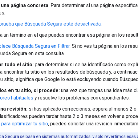
 una página concreta
. Para determinar si una página específica
os:
rueba que Búsqueda Segura esté desactivada
.
a un término en el que puedas encontrar esa página en los resu
blece Búsqueda Segura en Filtrar
. Si no ves tu página en los res
ueda Segura en esta consulta.
 todo el sitio:
para determinar si se ha identificado como explíc
a encontrar tu sitio en los resultados de búsqueda y, a continuaci
tu sitio, significa que Google lo está excluyendo cuando Búsqued
s en tu sitio, si procede:
una vez que tengas una idea más cla
rores habituales
y resuelve los problemas correspondientes.
una revisión:
si has aplicado correcciones, espera al menos 2 
lasificadores pueden tardar hasta 2 o 3 meses en volver a proces
 para optimizar tu sitio
, puedes solicitar una revisión inmediata
a Segura se basa en sistemas automatizados, y solo revertimos esas 