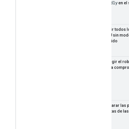
friendly
en el
vídeos
Permitir todos 
de CGU sin mod
contenido
Restringir el ro
con una compro
No separar las 
explícitas de las