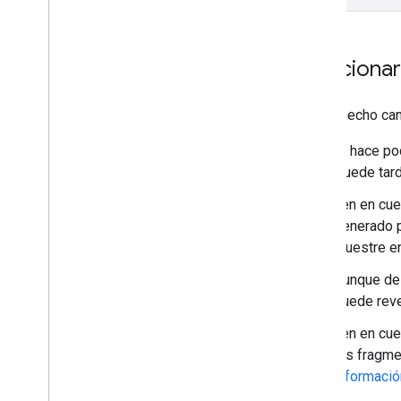
Soluciona
Si has hecho cam
Si hace po
Puede tard
Ten en cue
generado po
muestre en
Aunque des
puede reve
Ten en cue
los fragme
informació