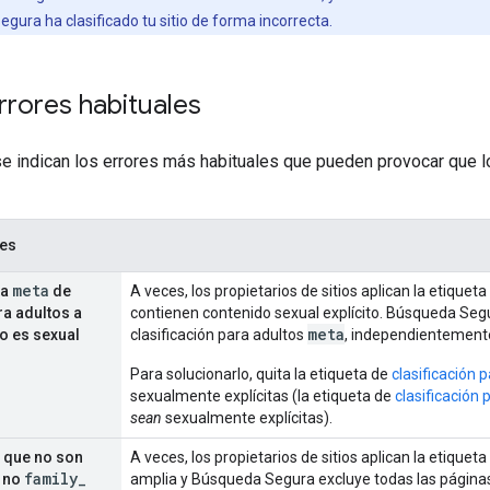
gura ha clasificado tu sitio de forma incorrecta.
rrores habituales
se indican los errores más habituales que pueden provocar que l
les
meta
ta
de
A veces, los propietarios de sitios aplican la etiquet
ra adultos a
contienen contenido sexual explícito. Búsqueda Segu
meta
o es sexual
clasificación para adultos
, independientemente
Para solucionarlo, quita la etiqueta de
clasificación 
sexualmente explícitas (la etiqueta de
clasificación
sean
sexualmente explícitas).
s que no son
A veces, los propietarios de sitios aplican la etiqueta
family
_
o no
amplia y Búsqueda Segura excluye todas las página