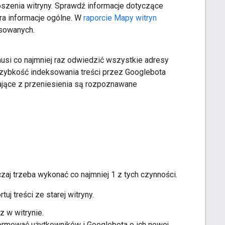
szenia witryny. Sprawdź informacje dotyczące
a informacje ogólne. W
raporcie Mapy witryn
ksowanych.
si co najmniej raz odwiedzić wszystkie adresy
. Szybkość indeksowania treści przez Googlebota
kające z przeniesienia są rozpoznawane
aj trzeba wykonać co najmniej 1 z tych czynności.
tuj treści ze starej witryny.
z w witrynie.
ormować użytkowników i Googlebota o ich nowej