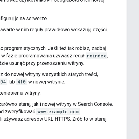
iguruj je na serwerze.
 zawarte w nim reguły prawidłowo wskazują części,
c programistycznych. Jeśli też tak robisz, zadbaj
śli w fazie programowania używasz reguł
noindex
,
zie usunąć przy przenoszeniu witryny.
z do nowej witryny wszystkich starych treści,
404
lub
410
w nowej witrynie.
eniesieniu witryny.
arówno starej, jak i nowej witryny w Search Console.
ład zweryfikować
www.example.com
eśli używasz adresów URL HTTPS. Zrób to w starej