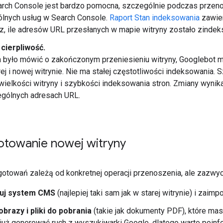
arch Console jest bardzo pomocna, szczególnie podczas przeno
lnych usług w Search Console.
Raport Stan indeksowania
zawier
, ile adresów URL przesłanych w mapie witryny zostało zinde
cierpliwość.
było mówić o zakończonym przeniesieniu witryny, Googlebot mu
ej i nowej witrynie. Nie ma stałej częstotliwości indeksowania
wielkości witryny i szybkości indeksowania stron. Zmiany wyni
gólnych adresach URL.
otowanie nowej witryny
otowań zależą od konkretnej operacji przenoszenia, ale zazwycz
ruj system CMS
(najlepiej taki sam jak w starej witrynie) i zaimpor
brazy i pliki do pobrania
(takie jak dokumenty PDF), które mas
uż generować ruch z wyszukiwarki Google, dlatego warto poinf