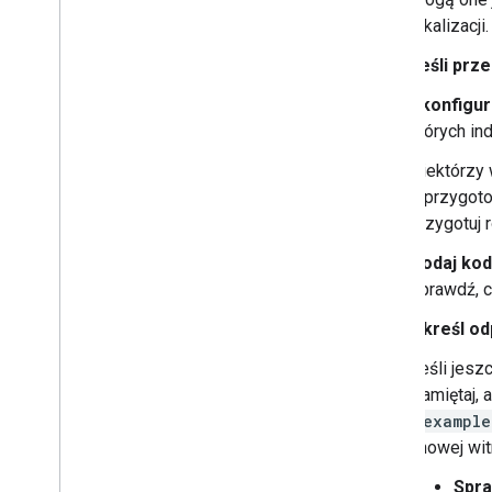
lokalizacji.
Jeśli prz
Skonfiguru
których i
Niektórzy 
o przygoto
przygotuj 
Podaj kod
sprawdź, 
Określ od
Jeśli jes
Pamiętaj, 
i
example
i nowej wit
Spra