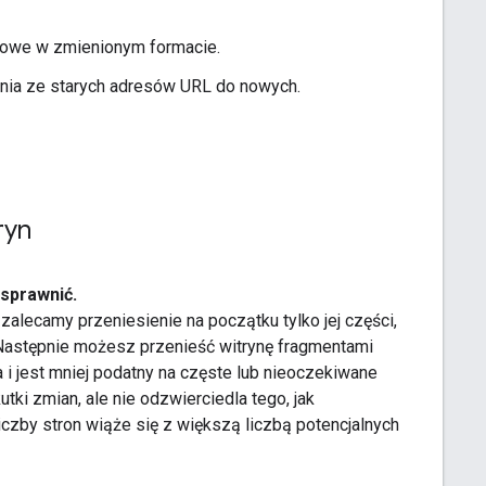
nowe w zmienionym formacie.
ania ze starych adresów URL do nowych.
ryn
usprawnić.
 zalecamy przeniesienie na początku tylko jej części,
 Następnie możesz przenieść witrynę fragmentami
a i jest mniej podatny na częste lub nieoczekiwane
utki zmian, ale nie odzwierciedla tego, jak
iczby stron wiąże się z większą liczbą potencjalnych