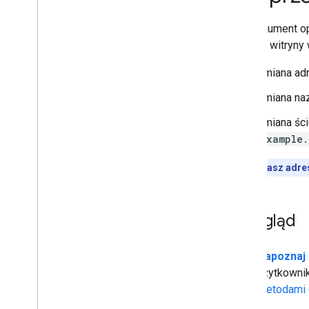
Zarządzanie robotami
robots
.
txt
Ten dokument op
Konwertowanie kanoniczne
pozycję witryny
Indeksowanie witryn mobilnych
i indeksowanie zoptymalizowane
zmiana ad
pod kątem urządzeń mobilnych
AMP
zmiana n
Java
Script
zmiana ści
Metadane strony i treści
example.
Usunięcia
Przeniesienie witryny i inne zmiany
Nie zmieniasz adr
Przekierowania a wyszukiwarka
Google
Przeniesienie witryny
Przegląd
Zmiana hostingu
Przenoszenie witryny ze
zmianą adresów URL
Zapoznaj 
Testy A
/
B
użytkownik
Tymczasowe wstrzymywanie
metodami 
i wyłączanie witryny