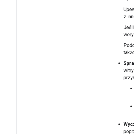
Upew
z in
Jeśl
wery
Podo
takż
Spra
witr
przyk
Wycz
popr