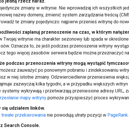
ko jedną rzecz naraz.
ojedyncze zmiany w witrynie. Nie wprowadzaj ich wszystkich jed
 nowej nazwy domeny, zmienić system zarządzania treścią (CMS)
rowadź te zmiany pojedynczo: najpierw przenieś witrynę do nowe
ożliwości zaplanuj przenoszenie na czas, w którym natężen
 w Twojej witrynie ma charakter sezonowy lub spada w określone
esów. Oznacza to, że jeśli podczas przenoszenia witryny wystąpi
cz tego więcej zasobów serwera będzie można przeznaczyć na 
 że podczas przenoszenia witryny mogą wystąpić tymczasowe
t możesz zauważyć po ponownym pobraniu i zindeksowaniu witr
z w niej istotne zmiany. Odzwierciedlenie przeniesienia więks
ajmuje zazwyczaj kilka tygodni, a w przypadku większych witryn 
 systemy wykrywają i przetwarzają przeniesione adresy URL, z
rzesłanie mapy witryny
pomoże przyspieszyć proces wykrywania
 się udziałem linków.
e trwałe przekierowania
nie powodują utraty pozycji w
PageRank
.
 z Search Console.