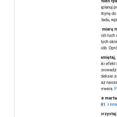
Zmień tyl
Zaplanuj p
witrynę do
układu, wp
W miarę m
Jeśli ruch
z tych okr
osób. Opró
Pamiętaj,
Taki efek
wprowadzis
indeksie z
oraz nasze
serwera.
P
Nie martw
301
i
inn
Korzystaj