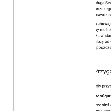
Usługa Se
poszczegó
sprawdzisz
Zachowaj 
Aby można 
URL w star
zależy od 
w poszcze
Przyg
Szczegóły przyg
Skonfigu
Przenieś o
Mogą one j