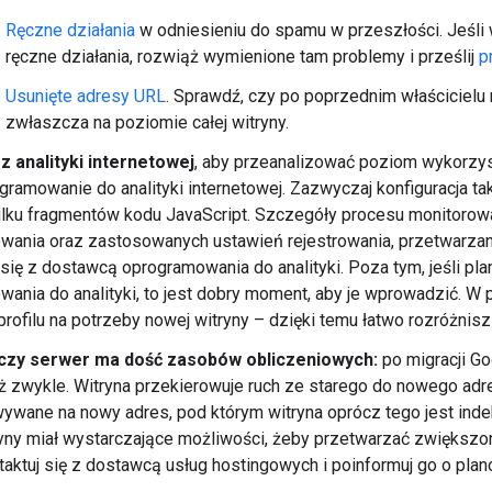
Ręczne działania
w odniesieniu do spamu w przeszłości. Jeśli 
ręczne działania, rozwiąż wymienione tam problemy i prześlij
p
Usunięte adresy URL
. Sprawdź, czy po poprzednim właścicielu
zwłaszcza na poziomie całej witryny.
z analityki internetowej
, aby przeanalizować poziom wykorzysta
ogramowanie do analityki internetowej. Zazwyczaj konfiguracja
ilku fragmentów kodu JavaScript. Szczegóły procesu monitorowan
ania oraz zastosowanych ustawień rejestrowania, przetwarzania
 się z dostawcą oprogramowania do analityki. Poza tym, jeśli pla
ania do analityki, to jest dobry moment, aby je wprowadzić. W
profilu na potrzeby nowej witryny – dzięki temu łatwo rozróżnis
czy serwer ma dość zasobów obliczeniowych:
po migracji G
iż zwykle. Witryna przekierowuje ruch ze starego do nowego adr
ywane na nowy adres, pod którym witryna oprócz tego jest ind
yny miał wystarczające możliwości, żeby przetwarzać zwiększony
taktuj się z dostawcą usług hostingowych i poinformuj go o pla