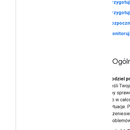
Przygotuj
Ranking i wygląd w wyszukiwarce
Przygotu
Monitorowanie i debugowanie
Rozpoczni
Monitoruj
Przewodniki dotyczące
poszczególnych witryn
Ogóln
Podziel p
Jeśli Twoj
aby sprawd
lub w cało
sytuacje. 
przeniesie
problemów.