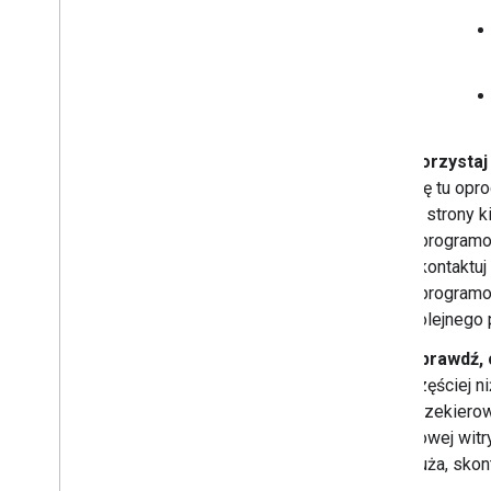
Korzystaj 
się tu opr
w strony k
oprogramow
skontaktuj
oprogramow
kolejnego 
Sprawdź, 
częściej n
przekierow
nowej witr
duża, skon