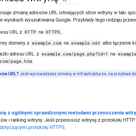
isuje zmianę adresów URL istniejących stron witryny w taki s
 w wynikach wyszukiwania Google. Przykłady tego rodzaju przen
resu URL z
HTTP
na
HTTPS
,
azwy domeny z
example.com
na
example.net
albo łączenie k
eżki adresu URL: z
example.com/page.php?id=1
na
exampl
com/page.htm
.
esów URL?
Jeśli wprowadzasz zmiany w infrastrukturze, na przykład d
się z ogólnymi sprawdzonymi metodami przenoszenia witry
ów i ranking witryny. Jeśli przenosisz witrynę z protokołu HTT
dotyczącymi protokołu HTTPS
.