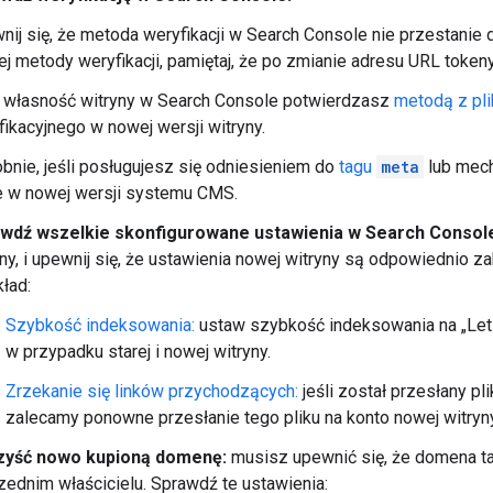
nij się, że metoda weryfikacji w Search Console nie przestanie d
nej metody weryfikacji, pamiętaj, że po zmianie adresu URL token
i własność witryny w Search Console potwierdzasz
metodą z pl
fikacyjnego w nowej wersji witryny.
bnie, jeśli posługujesz się odniesieniem do
tagu
meta
lub mec
e w nowej wersji systemu CMS.
wdź wszelkie skonfigurowane ustawienia w Search Consol
yny, i upewnij się, że ustawienia nowej witryny są odpowiednio z
ład:
Szybkość indeksowania:
ustaw szybkość indeksowania na „Let 
w przypadku starej i nowej witryny.
Zrzekanie się linków przychodzących:
jeśli został przesłany pli
zalecamy ponowne przesłanie tego pliku na konto nowej witryn
yść nowo kupioną domenę:
musisz upewnić się, że domena ta
zednim właścicielu. Sprawdź te ustawienia: