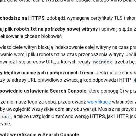
echodzisz na HTTPS
, zdobądź wymagane certyfikaty TLS i skonf
j plik robots.txt na potrzeby nowej witryny
i upewnij się, że
ndeksowanie chcesz blokować.
właściciele witryn blokują indeksowanie całej witryny na czas pra
wanie wersji pliku robots.txt na czas przenoszenia witryny. Je
również listę adresów URL, z których reguły
noindex
trzeba będ
y błędów usuniętych i połączonych treści.
Jeśli nie przenosis
czy te adresy URL prawidłowo zwracają kod odpowiedzi HTTP
powiednie ustawienia Search Console
, które pomogą Ci w prz
zcze nie masz tego za sobą, przeprowadź
weryfikację
własności z
aby uwzględnić wszystkie odmiany obu wersji. Musisz na przyk
.com
, a także uwzględnić zarówno wersję HTTPS, jak i HTTP, j
rynie.
wdź weryfikację w Search Console.