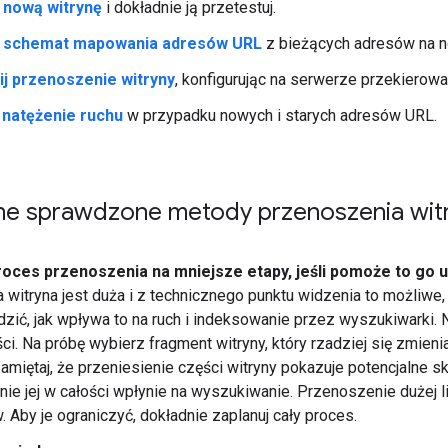
 nową witrynę
i dokładnie ją przetestuj.
j schemat mapowania adresów URL
z bieżących adresów na 
j przenoszenie witryny
, konfigurując na serwerze przekierow
 natężenie ruchu
w przypadku nowych i starych adresów URL.
e sprawdzone metody przenoszenia wit
roces przenoszenia na mniejsze etapy, jeśli pomoże to go 
a witryna jest duża i z technicznego punktu widzenia to możliwe,
zić, jak wpływa to na ruch i indeksowanie przez wyszukiwarki.
ści. Na próbę wybierz fragment witryny, który rzadziej się zmieni
Pamiętaj, że przeniesienie części witryny pokazuje potencjalne sk
nie jej w całości wpłynie na wyszukiwanie. Przenoszenie dużej l
 Aby je ograniczyć, dokładnie zaplanuj cały proces.