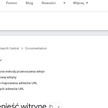
Pomoc
Blog
Nowości
Więcej
Search Central
Documentation
ne metody przenoszenia witryn
wej witryny
e mapowania adresów URL
arych adresów URL
enieść witrynę