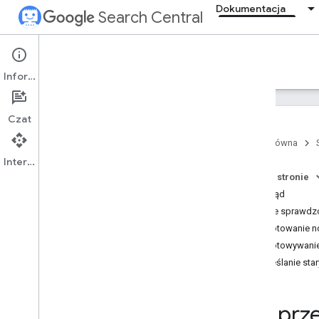
Dokumentacja
Search Central
Documentation
Informacje
Wprowadzenie
Czat
podstawowe zasady dotyczące
wyszukiwarki
Strona główna
Interfejs API
Podstawy SEO
Na tej stronie
Przegląd
Skanowanie i indeksowanie
Ogólne sprawdzo
Przegląd
Przygotowanie no
Typy plików
,
które Google może
Przygotowywani
indeksować
Określanie st
Struktura adresów URL
Linki
Mapy witryn
Jak prz