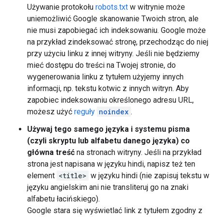
Używanie protokołu
robots.txt
w witrynie może
uniemożliwić Google skanowanie Twoich stron, ale
nie musi zapobiegać ich indeksowaniu. Google może
na przykład zindeksować stronę, przechodząc do niej
przy użyciu linku z innej witryny. Jeśli nie będziemy
mieć dostępu do treści na Twojej stronie, do
wygenerowania linku z tytułem użyjemy innych
informacji, np. tekstu kotwic z innych witryn. Aby
zapobiec indeksowaniu określonego adresu URL,
możesz użyć
reguły
noindex
.
Używaj tego samego języka i systemu pisma
(czyli skryptu lub alfabetu danego języka) co
główna treść
na stronach witryny. Jeśli na przykład
strona jest napisana w języku hindi, napisz też ten
element
<title>
w języku hindi (nie zapisuj tekstu w
języku angielskim ani nie transliteruj go na znaki
alfabetu łacińskiego).
Google stara się wyświetlać link z tytułem zgodny z