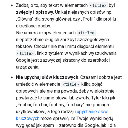
Zadbaj o to, aby tekst w elementach
<title>
był
zwięzły i opisowy
. Unikaj niejasnych opisów, np.
„Główna” dla strony głównej, czy „Profil” dla profilu
określonej osoby.
Nie umieszczaj w elementach
<title>
niepotrzebnie długich ani zbyt szczegółowych
tekstów. Chociaż nie ma limitu długości elementu
<title>
, link z tytułem w wynikach wyszukiwania
Google jest zazwyczaj skracany do szerokości
urządzenia.
Nie upychaj słów kluczowych
. Czasami dobrze jest
umieścić w elemencie
<title>
kilka pojęć
opisowych, ale nie ma powodu, żeby wielokrotnie
powtarzać te same słowa lub zwroty. Tytuł taki jak
„Foobar, foo bar, foobary, foo bary” nie pomaga
użytkownikowi, a tego rodzaju
upychanie słów
kluczowych
może sprawić, że Twoje wyniki będą
wyglądać jak spam – zarówno dla Google, jak i dla