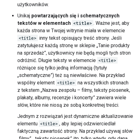
użytkowników.
Unikaj
powtarzających się i schematycznych
tekstów w elementach
<title>
. Ważne jest, aby
każda strona w Twojej witrynie miała w elemencie
<title>
inny tekst opisujący treść strony. Jeśli
zatytułujesz każdą stronę w sklepie „Tanie produkty
na sprzedaż”, użytkownicy nie będą mogli tych stron
odróżnić. Długie teksty w elemencie
<title>
różniące się tylko jedną informacją (tytuły
„schematyczne”) też są niewłaściwe. Na przykład
wspólny element
<title>
na wszystkich stronach
z tekstem „Nazwa zespołu – filmy, teksty piosenek,
plakaty, albumy, recenzje i koncerty” zawiera wiele
słów, które nie niosą ze sobą konkretnej treści.
Jednym z rozwiązań jest dynamiczne aktualizowanie
elementu
<title>
, aby lepiej odzwierciedlał
faktyczną zawartość strony. Na przykład używaj słów
„filmy”, „teksty piosenek” itp. tylko wtedy, gdy dana