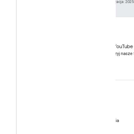
Ostatnia aktualizacja: 202
LinkedIn
YouTube
Dołącz do nas na LinkedIn
Obejrzyj nasze 
Skorzystaj z pomocy
Otwórz Forum pomocy
Prześlij pytanie do naszych konsultantów
Zgłaszanie spamu, phishingu i złośliwego oprogramowania
Gdzie jeszcze można uzyskać pomoc