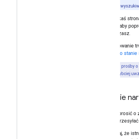
Zarządzanie robotami
nowe treści do wyszukiw
Zgłaszanie do Google prośby
o ponowne zindeksowanie
Jeśli jakaś stro
adresów URL
metod, aby popr
Rozwiązywanie problemów z
błędami indeksowania
zarządzasz.
Roboty Google
Indeksowanie tr
robots
.
txt
raportu o stani
Konwertowanie kanoniczne
Indeksowanie witryn mobilnych
Zgłoszenie prośby o
i indeksowanie zoptymalizowane
pod kątem urządzeń mobilnych
systemy najszybciej uwzg
AMP
Java
Script
Metadane strony i treści
Użycie nar
Usunięcia
Przeniesienie witryny i inne zmiany
Aby poprosić o 
mogą przesyłać
Ranking i wygląd w wyszukiwarce
Pamiętaj, że is
Monitorowanie i debugowanie