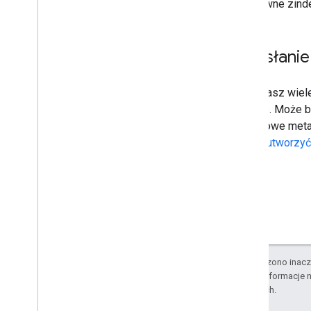
o ponowne zind
Przewodniki dotyczące
poszczególnych witryn
Przesłanie
Jeśli masz wiel
witrynie. Może b
dodatkowe metad
się, jak utworzy
O ile nie stwierdzono inacze
Szczegółowe informacje n
stowarzyszonych.