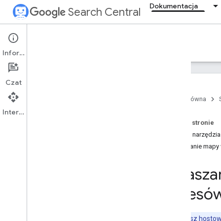
Dokumentacja
Search Central
Documentation
Informacje
Wprowadzenie
Czat
podstawowe zasady dotyczące
wyszukiwarki
Strona główna
Interfejs API
Podstawy SEO
Na tej stronie
Użycie narzędzia
Skanowanie i indeksowanie
Przesłanie mapy 
Przegląd
Typy plików
,
które Google może
Zgłasza
indeksować
Struktura adresów URL
adresó
Linki
Mapy witryn
Czy używasz hostowa