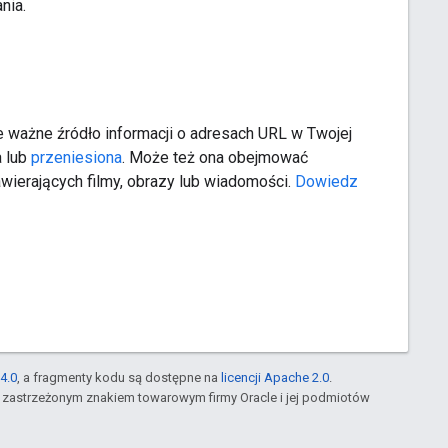
nia.
e ważne źródło informacji o adresach URL w Twojej
a lub
przeniesiona
. Może też ona obejmować
ierających filmy, obrazy lub wiadomości.
Dowiedz
?
4.0
, a fragmenty kodu są dostępne na
licencji Apache 2.0
.
st zastrzeżonym znakiem towarowym firmy Oracle i jej podmiotów