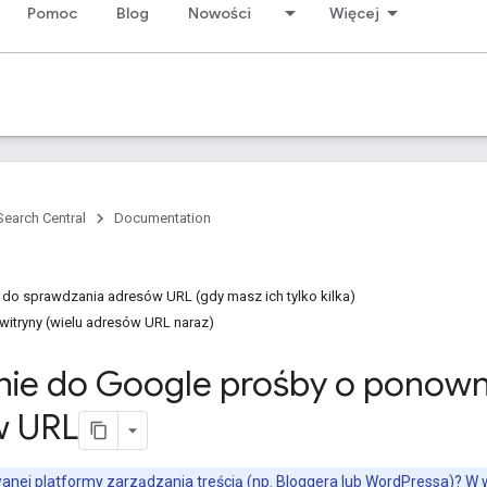
Pomoc
Blog
Nowości
Więcej
Search Central
Documentation
 do sprawdzania adresów URL (gdy masz ich tylko kilka)
witryny (wielu adresów URL naraz)
nie do Google prośby o ponow
w URL
nej platformy zarządzania treścią (np. Bloggera lub WordPressa)? W 