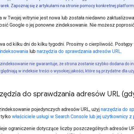
arek. Zapoznaj się z artykułami na stronie pomocy konkretnej platform
na w Twojej witrynie jest nowa lub została niedawno zaktualizo
osić Google o jej ponowne zindeksowanie. Nie możesz poprosić
wa od kilku dni do kilku tygodni. Prosimy o cierpliwość. Postę
e indeksowania
lub
narzędzia do sprawdzania adresów URL
.
 zindeksowanie nie gwarantuje, że strona zostanie szybko dodana do i
lędniają w indeksie treści o wysokiej jakości, które są przydatne dla u
zędzia do sprawdzania adresów URL (gdy 
zindeksowanie pojedynczych adresów URL, użyj
narzędzia do s
 tylko
właściciele usługi w Search Console lub jej użytkownicy 
tnieje ograniczenie dotyczące liczby poszczególnych adresów UR