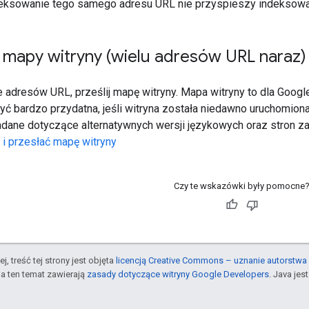
eksowanie tego samego adresu URL nie przyspieszy indeksowa
 mapy witryny (wielu adresów URL naraz)
e adresów URL, prześlij mapę witryny. Mapa witryny to dla Googl
yć bardzo przydatna, jeśli witryna została niedawno uruchomion
ane dotyczące alternatywnych wersji językowych oraz stron zaw
ć i przesłać mapę witryny
Czy te wskazówki były pomocne
j, treść tej strony jest objęta
licencją Creative Commons – uznanie autorstwa 
a ten temat zawierają
zasady dotyczące witryny Google Developers
. Java je