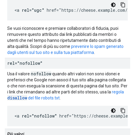
<a 
rel="ugc"
 href="https://cheese.example.com/App
Se vuoi riconoscere e premiare collaboratori di fiducia, puoi
rimuovere questo attributo dai link pubblicati da membri o
utenti che nel tempo hanno ripetutamente dato contributi di
alta qualità. Scopri di più su come
prevenire lo spam generato
dagli utenti sul tuo sito e sulla tua piattaforma
.
rel="nofollow"
nofollow
Usa il valore
quando altri valori non sono idonei e
preferisci che Google non associ il tuo sito alla pagina collegata
o che non esegua la scansione di questa pagina dal tuo sito. Per
i link che rimandano ad altre parti del sito stesso, usa la
regola
disallow
del file robots.txt
.
<a 
rel="nofollow"
 href="https://cheese.example.co
Più valori