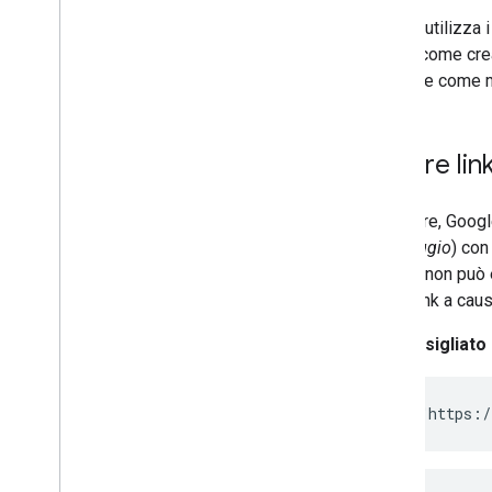
robots
.
txt
Google utilizza 
Canonicalizzazione
Scopri come crea
Siti mobile e indicizzazione mobile-
pagina, e come m
first
AMP
Java
Script
Creare lin
Metadati di pagina e contenuti
Rimozioni
Modifiche e spostamenti di siti
In genere, Googl
ancoraggio
) con
Ranking e aspetto nella ricerca
Google non può 
come link a caus
Monitoraggio e debug
Consigliato
Guide per siti specifici
<a href="https:/