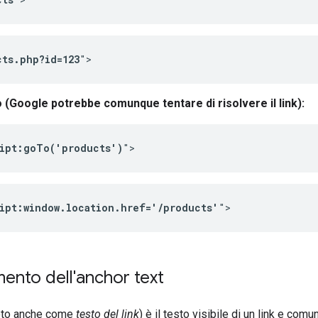
cts.php?id=123
">
 (Google potrebbe comunque tentare di risolvere il link):
ript:goTo('products')
">
ript:window.location.href='/products'
">
ento dell'anchor text
to anche come
testo del link
) è il testo visibile di un link e co