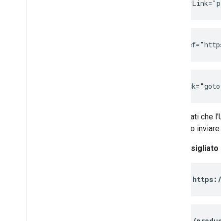
<a routerLink="p
<span href="http
<a onclick="got
Assicurati che l
possono inviare 
Consigliato 
<a href="
https:
<a href="
/produ