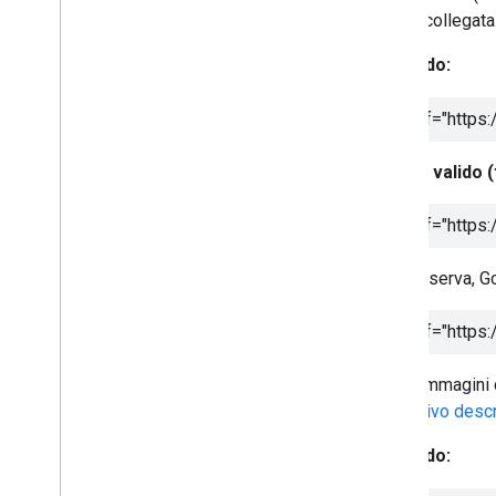
pagina collegata
Valido:
<a href="https
Non valido (
<a href="https
Come riserva, Go
<a href="https
Per le immagini c
alternativo descr
Valido: