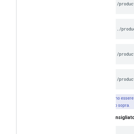
<a href="/produc
<a href="./produ
<a href="/produc
<a href="/produc
I link possono essere
HTML mostrato sopra.
Sconsigliat