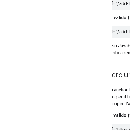
<a href="/add-t
Non valido (
<a href="/add-t
Se utilizzi JavaS
sottoposto a ren
Scrivere u
Un buon anchor t
contesto per il li
Google capire l'
Non valido 
<a href="https