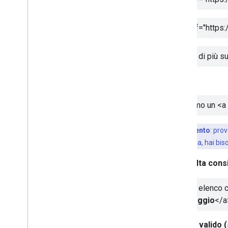
<a href="https
Scopri di più s
.
Abbiamo un
<a
Suggerimento
: pro
essere la pagina, hai bis
Scelta consi
Per un elenco c
formaggio
</a
Non valido 