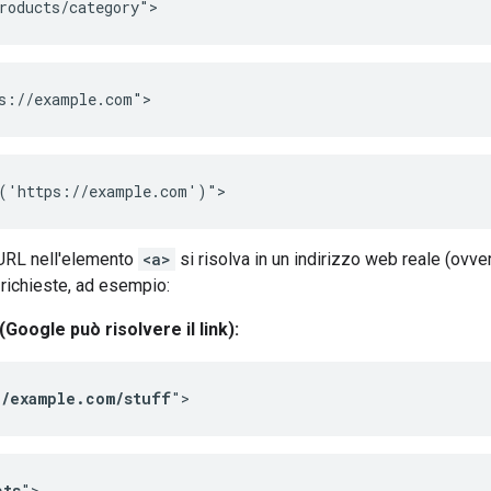
roducts/category">
s://example.com">
o('https://example.com')">
'URL nell'elemento
<a>
si risolva in un indirizzo web reale (ovve
richieste, ad esempio:
(Google può risolvere il link):
//example.com/stuff
">
cts
">