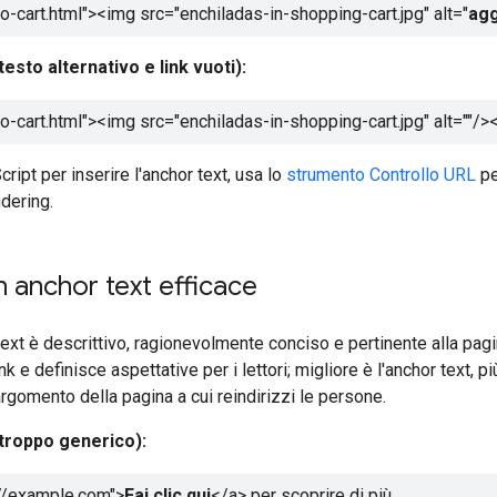
o-cart.html"><img src="enchiladas-in-shopping-cart.jpg" alt="
agg
testo alternativo e link vuoti):
o-cart.html"><img src="enchiladas-in-shopping-cart.jpg" alt=""/>
cript per inserire l'anchor text, usa lo
strumento Controllo URL
pe
dering.
n anchor text efficace
ext è descrittivo, ragionevolmente conciso e pertinente alla pagina
nk e definisce aspettative per i lettori; migliore è l'anchor text, pi
argomento della pagina a cui reindirizzi le persone.
(troppo generico):
://example.com">
Fai clic qui
</a>
per scoprire di più.