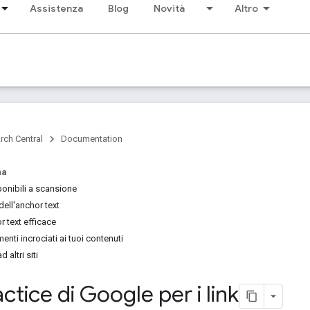
Assistenza
Blog
Novità
Altro
rch Central
Documentation
na
ponibili a scansione
ell'anchor text
r text efficace
imenti incrociati ai tuoi contenuti
d altri siti
ctice di Google per i link