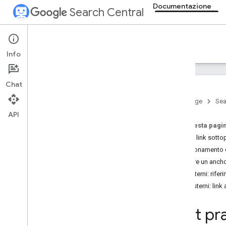
Documentazione
Search Central
Documentation
Info
Presentazione
Chat
Nozioni di base sulla Ricerca
Home page
Sea
API
Concetti fondamentali della SEO
Su questa pagi
Creare link sotto
Scansione e indicizzazione
Posizionamento d
Panoramica
Scrivere un ancho
Tipi di file che Google può
indicizzare
Link interni: rifer
Struttura di URL
Link esterni: link a
Link
Sitemap
Best pra
Gestione dei crawler