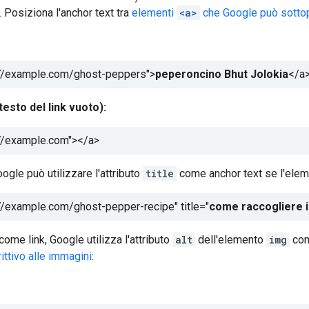
. Posiziona l'anchor text tra
elementi
<a>
che Google può sotto
://example.com/ghost-peppers">
peperoncino Bhut Jolokia
</a
testo del link vuoto):
://example.com">
</a>
ogle può utilizzare l'attributo
title
come anchor text se l'ele
://example.com/ghost-pepper-recipe" title="
come raccogliere i
ome link, Google utilizza l'attributo
alt
dell'elemento
img
come
ittivo alle immagini
: