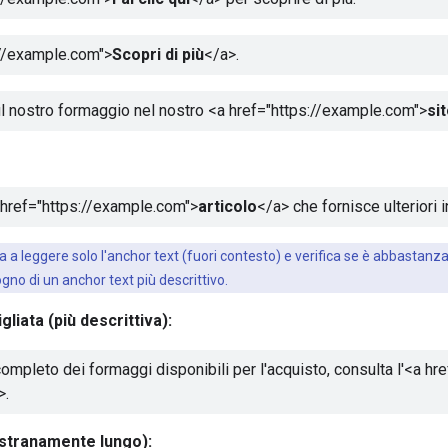
://example.com">
Scopri di più
</a>
.
ul nostro formaggio nel nostro
<a href="https://example.com">
si
 href="https://example.com">
articolo
</a>
che fornisce ulteriori
va a leggere solo l'anchor text (fuori contesto) e verifica se è abbasta
ogno di un anchor text più descrittivo.
gliata (più descrittiva):
ompleto dei formaggi disponibili per l'acquisto, consulta l'
<a hre
>
.
(stranamente lungo):