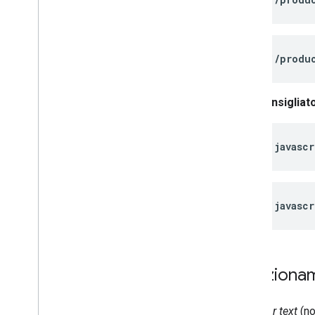
<a href="
/produ
Sconsigliato
<a href="
javasc
<a href="
javasc
Posizionam
L'
anchor text
(no