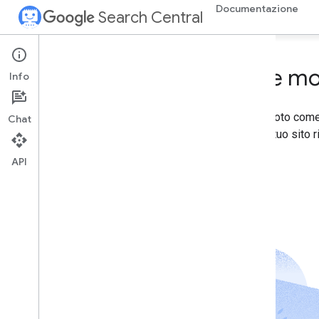
Documentazione
Search Central
Come most
Info
Google Search Central, in precedenza noto come 
Chat
risorse che consentono di rendere il tuo sito r
API