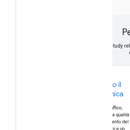
Pe
Analizza i case study re
Case study
Saramin ha raddoppiato il
traffico di ricerca organica
Oltre a registrare un aumento del traffico,
Saramin ha avuto un miglioramento della qualità
del traffico. Abbiamo registrato un aumento del
93% nel numero di nuove registrazioni e un