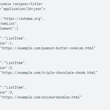
cookie recipes</title>

="application/ld+json">

:"https://schema.org",

temList",

lement":[

":"ListItem",

ion":1,

"https://example.com/peanut-butter-cookies.html"

":"ListItem",

ion":2,

"https://example.com/triple-chocolate-chunk.html"

":"ListItem",

ion":3,

"https://example.com/snickerdoodles.html"
