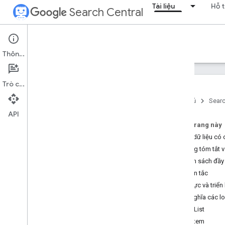
Tài liệu
Hỗ t
Search Central
Documentation
Thông tin
Giới thiệu
Trò chuyện
Nguyên tắc cơ bản của Tìm kiếm
Trang chủ
Searc
API
Kiến thức cơ bản về SEO
Trên trang này
Thêm dữ liệu có 
Thu thập dữ liệu và lập chỉ mục
Trang tóm tắt và
Danh sách đầy 
Giao diện tìm kiếm và xếp hạng
Nguyên tắc
Tổng quan
Xác thực và triển 
Các tính năng AI
Định nghĩa các lo
Ngày xuất bản
/
cập nhật
ItemList
Biểu tượng trang web
ListItem
Đoạn trích nổi bật