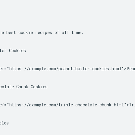
he best cookie recipes of all time.

ter Cookies

ef="https://example.com/peanut-butter-cookies.html">Pean
colate Chunk Cookies

ef="https://example.com/triple-chocolate-chunk.html">Tri
les
