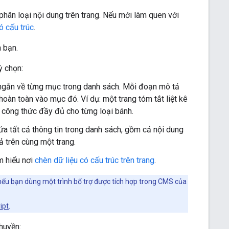
phân loại nội dung trên trang. Nếu mới làm quen với
ó cấu trúc
.
a bạn.
ỳ chọn:
 ngắn về từng mục trong danh sách. Mỗi đoạn mô tả
g hoàn toàn vào mục đó. Ví dụ: một trang tóm tắt liệt kê
 công thức đầy đủ cho từng loại bánh.
ứa tất cả thông tin trong danh sách, gồm cả nội dung
 trên cùng một trang.
m hiểu nơi
chèn dữ liệu có cấu trúc trên trang
.
nếu bạn dùng một trình bổ trợ được tích hợp trong CMS của
ipt
.
huyền: