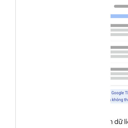
Script
Hướng dẫn về tính năng
Tất cả tính năng của dữ liệu có
cấu trúc
Bài viết
Thao tác với sách
Đường dẫn
Băng chuyền
Danh sách khoá học
Tập dữ liệu
Diễn đàn thảo luận
Hỏi và đáp về giáo dục
Điểm xếp hạng tổng hợp về nhà
tuyển dụng
Lưu ý
: Trên Google T
Xác minh tính xác thực
khác nhau. Bạn không th
Sự kiện
Siêu dữ liệu hình ảnh
Tin tuyển dụng
Thêm dữ li
Doanh nghiệp địa phương