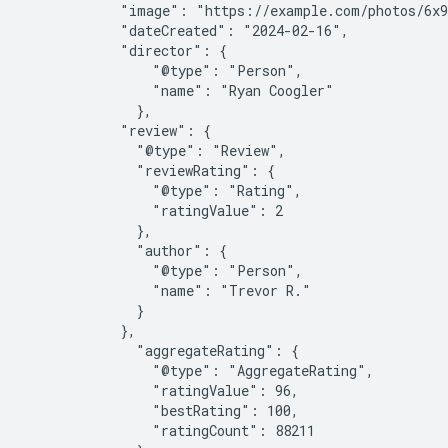
            "image": "https://example.com/photos/6x9
            "dateCreated": "2024-02-16",

            "director": {

                "@type": "Person",

                "name": "Ryan Coogler"

              },

            "review": {

              "@type": "Review",

              "reviewRating": {

                "@type": "Rating",

                "ratingValue": 2

              },

              "author": {

                "@type": "Person",

                "name": "Trevor R."

              }

            },

              "aggregateRating": {

                "@type": "AggregateRating",

                "ratingValue": 96,

                "bestRating": 100,

                "ratingCount": 88211
