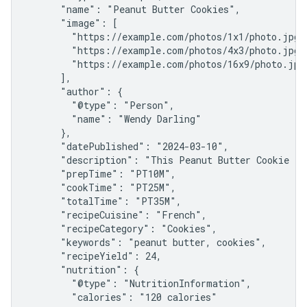
      "name": "Peanut Butter Cookies",

      "image": [

        "https://example.com/photos/1x1/photo.jpg",
        "https://example.com/photos/4x3/photo.jpg",
        "https://example.com/photos/16x9/photo.jpg"
      ],

      "author": {

        "@type": "Person",

        "name": "Wendy Darling"

      },

      "datePublished": "2024-03-10",

      "description": "This Peanut Butter Cookie rec
      "prepTime": "PT10M",

      "cookTime": "PT25M",

      "totalTime": "PT35M",

      "recipeCuisine": "French",

      "recipeCategory": "Cookies",

      "keywords": "peanut butter, cookies",

      "recipeYield": 24,

      "nutrition": {

        "@type": "NutritionInformation",

        "calories": "120 calories"
