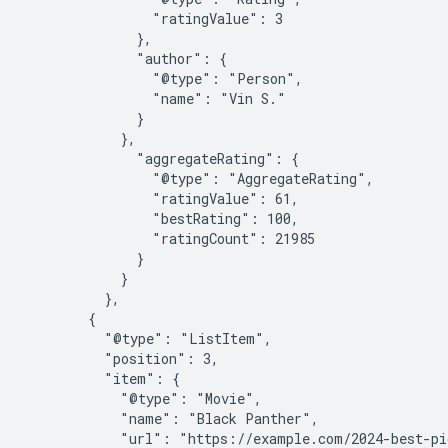
                "ratingValue": 3

              },

              "author": {

                "@type": "Person",

                "name": "Vin S."

              }

            },

              "aggregateRating": {

                "@type": "AggregateRating",

                "ratingValue": 61,

                "bestRating": 100,

                "ratingCount": 21985

              }

            }

          },

        {

          "@type": "ListItem",

          "position": 3,

          "item": {

            "@type": "Movie",

            "name": "Black Panther",

            "url": "https://example.com/2024-best-pi