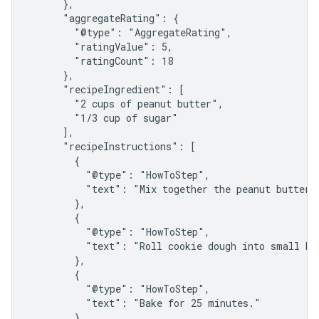
      },

      "aggregateRating": {

        "@type": "AggregateRating",

        "ratingValue": 5,

        "ratingCount": 18

      },

      "recipeIngredient": [

        "2 cups of peanut butter",

        "1/3 cup of sugar"

      ],

      "recipeInstructions": [

        {

          "@type": "HowToStep",

          "text": "Mix together the peanut butter a
        },

        {

          "@type": "HowToStep",

          "text": "Roll cookie dough into small bal
        },

        {

          "@type": "HowToStep",

          "text": "Bake for 25 minutes."

        }
