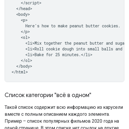
    </script>

  </head>

  <body>

    <p>

      Here's how to make peanut butter cookies.

    </p>

    <ol>

      <li>Mix together the peanut butter and sugar.
      <li>Roll cookie dough into small balls and pl
      <li>Bake for 25 minutes.</li>

    </ol>

  </body>

</html>
Список категории "всё в одном"
Такой список содержит всю информацию из карусели
вместе с полным описанием каждого элемента.
Пример – список популярных фильмов 2020 года на
одной странице. В этом списке нет ссылок на другие