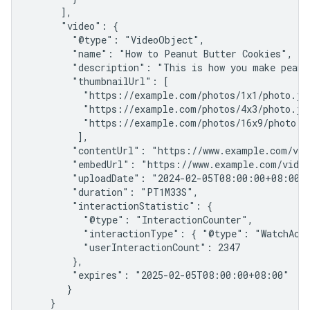
      ],

      "video": {

        "@type": "VideoObject",

        "name": "How to Peanut Butter Cookies",

        "description": "This is how you make peanut
        "thumbnailUrl": [

          "https://example.com/photos/1x1/photo.jpg
          "https://example.com/photos/4x3/photo.jpg
          "https://example.com/photos/16x9/photo.jp
         ],

        "contentUrl": "https://www.example.com/vid
        "embedUrl": "https://www.example.com/video
        "uploadDate": "2024-02-05T08:00:00+08:00",
        "duration": "PT1M33S",

        "interactionStatistic": {

          "@type": "InteractionCounter",

          "interactionType": { "@type": "WatchActi
          "userInteractionCount": 2347

        },

        "expires": "2025-02-05T08:00:00+08:00"

       }

    }
