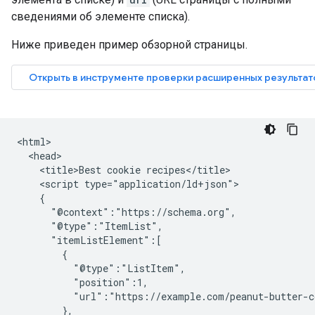
сведениями об элементе списка).
Ниже приведен пример обзорной страницы.
<html>

  <head>

    <title>Best cookie recipes</title>

    <script type="application/ld+json">

    {

      "@context":"https://schema.org",

      "@type":"ItemList",

      "itemListElement":[

        {

          "@type":"ListItem",

          "position":1,

          "url":"https://example.com/peanut-butter-c
        },
