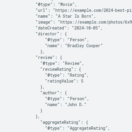
            "@type": "Movie",

            "url": "https://example.com/2024-best-pi
            "name": "A Star Is Born",

            "image": "https://example.com/photos/6x9
            "dateCreated": "2024-10-05",

            "director": {

                "@type": "Person",

                "name": "Bradley Cooper"

              },

            "review": {

              "@type": "Review",

              "reviewRating": {

                "@type": "Rating",

                "ratingValue": 5

              },

              "author": {

                "@type": "Person",

                "name": "John D."

              }

            },

              "aggregateRating": {

                "@type": "AggregateRating",
