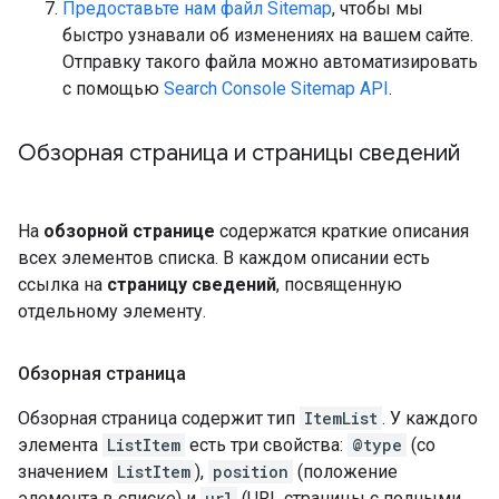
Предоставьте нам файл Sitemap
, чтобы мы
быстро узнавали об изменениях на вашем сайте.
Отправку такого файла можно автоматизировать
с помощью
Search Console Sitemap API
.
Обзорная страница и страницы сведений
На
обзорной странице
содержатся краткие описания
всех элементов списка. В каждом описании есть
ссылка на
страницу сведений
, посвященную
отдельному элементу.
Обзорная страница
Обзорная страница содержит тип
ItemList
. У каждого
элемента
ListItem
есть три свойства:
@type
(со
значением
ListItem
),
position
(положение
элемента в списке) и
url
(URL страницы с полными