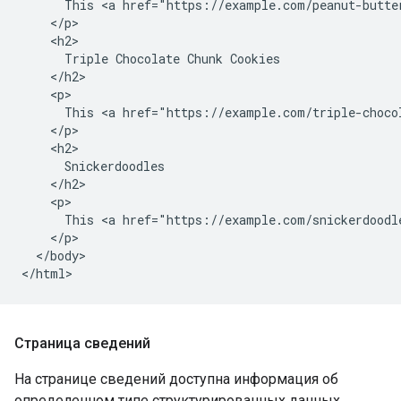
      This <a href="https://example.com/peanut-butte
    </p>

    <h2>

      Triple Chocolate Chunk Cookies

    </h2>

    <p>

      This <a href="https://example.com/triple-choco
    </p>

    <h2>

      Snickerdoodles

    </h2>

    <p>

      This <a href="https://example.com/snickerdoodle
    </p>

  </body>

</html>
Страница сведений
На странице сведений доступна информация об
определенном типе структурированных данных,