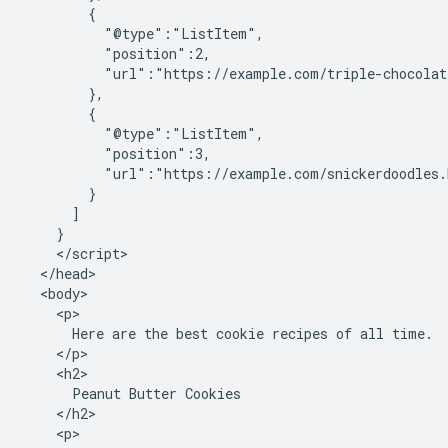
        {

          "@type":"ListItem",

          "position":2,

          "url":"https://example.com/triple-chocolat
        },

        {

          "@type":"ListItem",

          "position":3,

          "url":"https://example.com/snickerdoodles.
        }

      ]

    }

    </script>

  </head>

  <body>

    <p>

      Here are the best cookie recipes of all time.

    </p>

    <h2>

      Peanut Butter Cookies

    </h2>

    <p>
