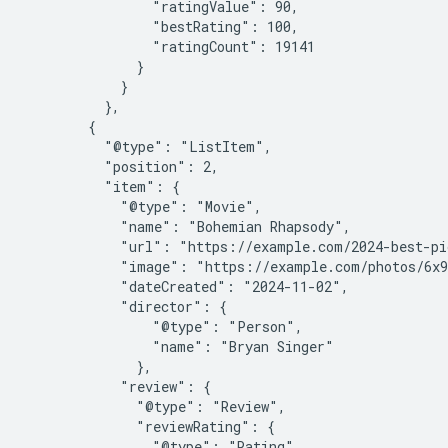
                "ratingValue": 90,

                "bestRating": 100,

                "ratingCount": 19141

              }

            }

          },

        {

          "@type": "ListItem",

          "position": 2,

          "item": {

            "@type": "Movie",

            "name": "Bohemian Rhapsody",

            "url": "https://example.com/2024-best-pi
            "image": "https://example.com/photos/6x9
            "dateCreated": "2024-11-02",

            "director": {

                "@type": "Person",

                "name": "Bryan Singer"

              },

            "review": {

              "@type": "Review",

              "reviewRating": {

                "@type": "Rating",
