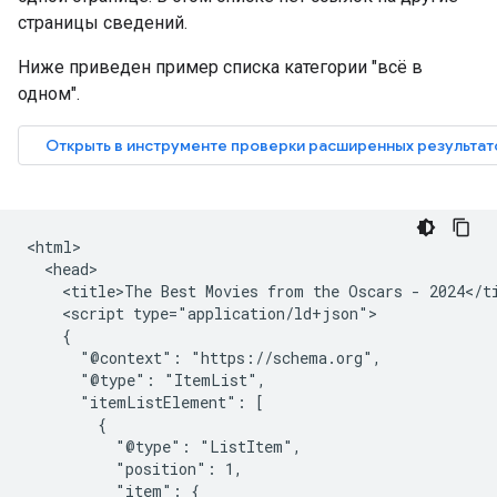
страницы сведений.
Ниже приведен пример списка категории "всё в
одном".
<html>

  <head>

    <title>The Best Movies from the Oscars - 2024</ti
    <script type="application/ld+json">

    {

      "@context": "https://schema.org",

      "@type": "ItemList",

      "itemListElement": [

        {

          "@type": "ListItem",

          "position": 1,

          "item": {
