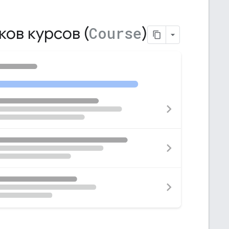
ов курсов (
)
Course