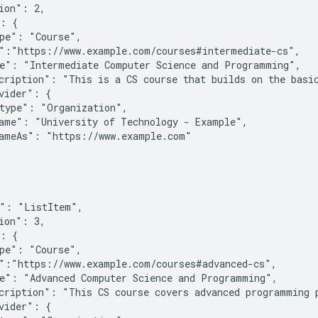
ion": 2,

: {

pe": "Course",

":"https://www.example.com/courses#intermediate-cs",

e": "Intermediate Computer Science and Programming",

cription": "This is a CS course that builds on the basic
vider": {

type": "Organization",

ame": "University of Technology - Example",

ameAs": "https://www.example.com"

": "ListItem",

ion": 3,

: {

pe": "Course",

":"https://www.example.com/courses#advanced-cs",

e": "Advanced Computer Science and Programming",

cription": "This CS course covers advanced programming p
vider": {
