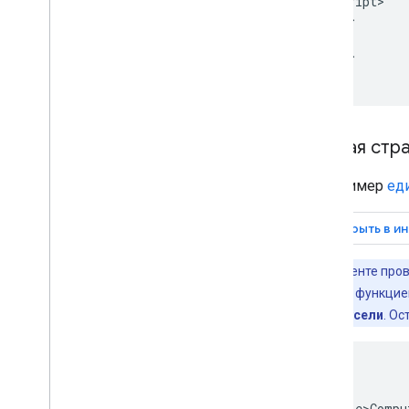
    </script>

  </head>

  <body>

  </body>

</html>
Единая стр
Вот пример
ед
В инструменте про
пользоваться функцией
курсов
и
Карусели
. О
<html>

  <head>

    <title>Compu