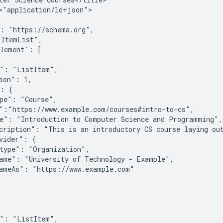
="application/ld+json">

: "https://schema.org",

ItemList",

lement": [

": "ListItem",

ion": 1,

: {

pe": "Course",

":"https://www.example.com/courses#intro-to-cs",

e": "Introduction to Computer Science and Programming",

cription": "This is an introductory CS course laying out
vider": {

type": "Organization",

ame": "University of Technology - Example",

ameAs": "https://www.example.com"

": "ListItem",
