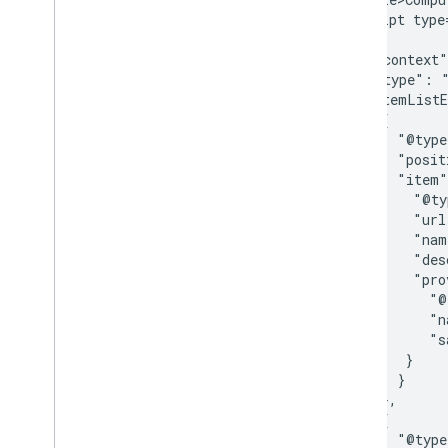
    <script type
    {

      "@context"
      "@type": "
      "itemListE
        {

          "@type
          "posit
          "item"
            "@ty
            "url
            "nam
            "des
            "pro
              "@
              "n
              "s
           }

          }

        },

        {

          "@type