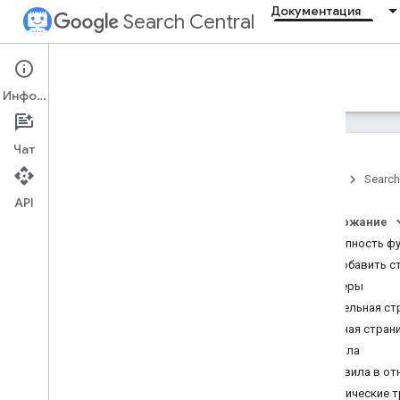
Документация
Search Central
Documentation
Информация
Введение
Чат
Главное о Поиске
Главная
Search
API
Основы поисковой
оптимизации
Содержание
Доступность ф
Сканирование и
Как добавить с
индексирование
Примеры
Отдельная ст
Ранжирование и вид ресурса в
Единая стран
поиске
Правила
Обзор
Правила в от
ИИ-функции
Технические 
Даты публикации