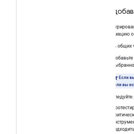
поиска
Создание структурированных
Как доба
данных с помощью Java
Script
Обзор функций
Структурирова
Все функции
структурированных данных
информацию о 
Статья
Ниже в общих ч
Действия с книгой
Строка навигации
Добавьт
Карусель
выбранно
Список курсов
Набор данных
Если в
Форум для обсуждений
Если вы ис
Вопросы по учебной
программе
Следуйте
Совокупный рейтинг
работодателя
Протести
Проверка фактов
критическ
Событие
инструме
Метаданные изображений
подходить