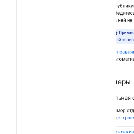
Вакансии
Опублику
Местная организация
Убедитесь
Математический сервис
на ней не
Карусель с фильмами
Организация
Примеч
Покупки
пройти нес
Страница профиля
Отправляй
Вопросы и ответы
автомати
Рецепт
Отзывы
Приложения
Примеры
Озвучиваемый элемент
Контент по подписке и
платный контент
Отдельная 
Жилье для отпуска
Видео
Вот пример отд
Ссылки-заголовки
странице
с
раз
Функции перевода
Видео