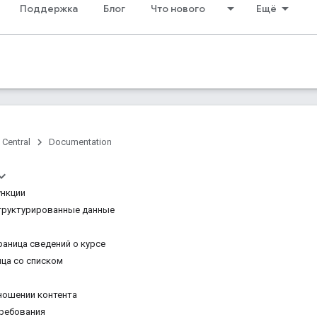
Поддержка
Блог
Что нового
Ещё
 Central
Documentation
ункции
труктурированные данные
раница сведений о курсе
ица со списком
ношении контента
требования