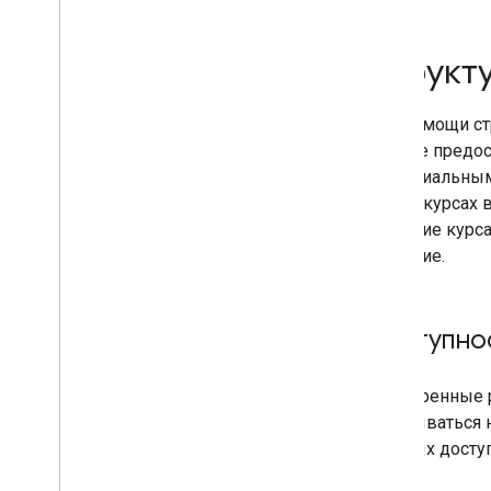
Значки сайта
Выделенные описания
Структу
Гибкий выборочный доступ
Рекомендации Google
При помощи ст
Изображения
можете предос
Местные возможности
потенциальным
Работа страниц
ваших курсах в
Предпочитаемые источники
название курса
Системы ранжирования
описание.
Изменения в ранжировании
Названия сайтов
Дополнительные ссылки
Доступно
Фрагменты
Структурированные данные
Принципы работы
Расширенные р
структурированных данных
показываться н
Общие правила в отношении
которых доступ
структурированных данных
Интерактивные результаты