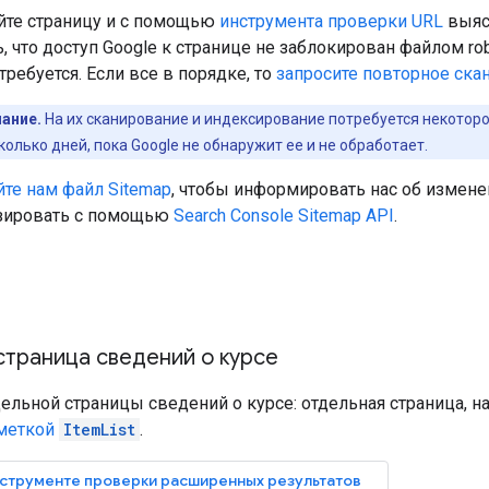
йте страницу и с помощью
инструмента проверки URL
выясн
, что доступ Google к странице не заблокирован файлом rob
 требуется. Если все в порядке, то
запросите повторное ска
ание.
На их сканирование и индексирование потребуется некотор
колько дней, пока Google не обнаружит ее и не обработает.
те нам файл Sitemap
, чтобы информировать нас об измене
зировать с помощью
Search Console Sitemap API
.
страница сведений о курсе
ельной страницы сведений о курсе: отдельная страница, н
меткой
ItemList
.