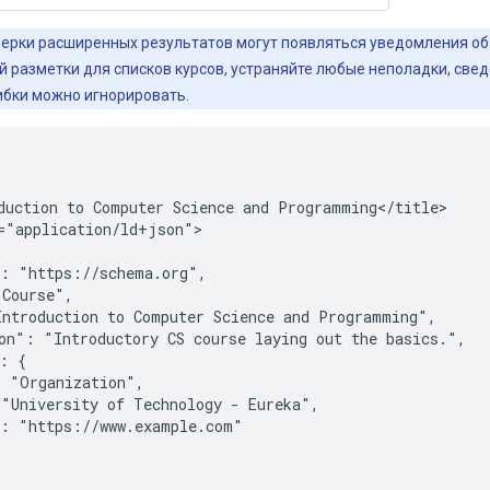
верки расширенных результатов могут появляться уведомления об 
 разметки для списков курсов, устраняйте любые неполадки, свед
ибки можно игнорировать.
duction to Computer Science and Programming</title>

="application/ld+json">

: "https://schema.org",

Course",

ntroduction to Computer Science and Programming",

on": "Introductory CS course laying out the basics.",

: {

 "Organization",

"University of Technology - Eureka",

: "https://www.example.com"
