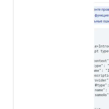
Галерея визуальных элементов
Веб-истории
В инструменте про
Программа раннего доступа
пользоваться функцией
курсов
. Остальные ош
Мониторинг и отладка
<html>

Рекомендации для сайтов
  <head>

    <title>Intro
    <script type
    {

      "@context"
      "@type": "
      "name": "I
      "descripti
      "provider"
        "@type":
        "name": 
        "sameAs"
      }

    }
