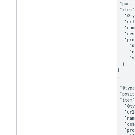
          "posit
          "item"
            "@ty
            "url
            "nam
            "des
            "pro
              "@
              "n
              "s
           }

         }

        },

        {

          "@type
          "posit
          "item"
            "@ty
            "url
            "nam
            "des
            "pro