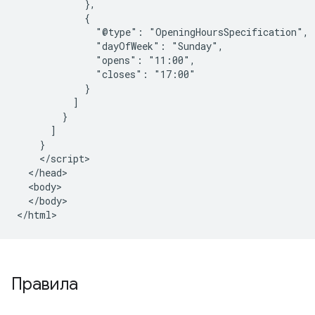
            },

            {

              "@type": "OpeningHoursSpecification",

              "dayOfWeek": "Sunday",

              "opens": "11:00",

              "closes": "17:00"

            }

          ]

        }

      ]

    }

    </script>

  </head>

  <body>

  </body>

</html>
Правила