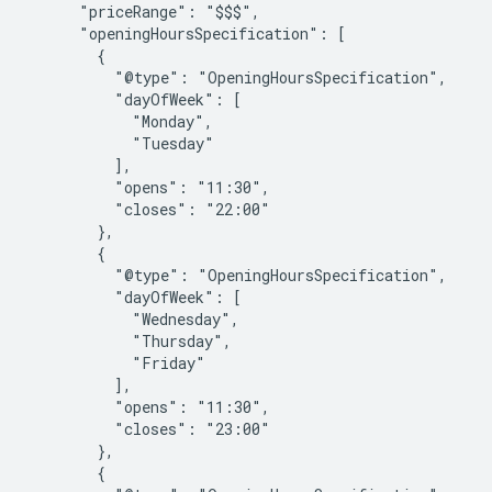
      "priceRange": "$$$",

      "openingHoursSpecification": [

        {

          "@type": "OpeningHoursSpecification",

          "dayOfWeek": [

            "Monday",

            "Tuesday"

          ],

          "opens": "11:30",

          "closes": "22:00"

        },

        {

          "@type": "OpeningHoursSpecification",

          "dayOfWeek": [

            "Wednesday",

            "Thursday",

            "Friday"

          ],

          "opens": "11:30",

          "closes": "23:00"

        },

        {
