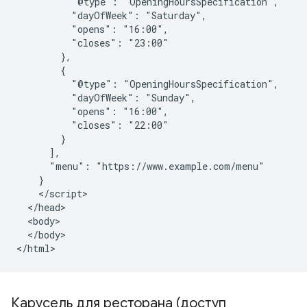
          "@type": "OpeningHoursSpecification",

          "dayOfWeek": "Saturday",

          "opens": "16:00",

          "closes": "23:00"

        },

        {

          "@type": "OpeningHoursSpecification",

          "dayOfWeek": "Sunday",

          "opens": "16:00",

          "closes": "22:00"

        }

      ],

      "menu": "https://www.example.com/menu"

    }

    </script>

  </head>

  <body>

  </body>

</html>
Карусель для ресторана (доступ