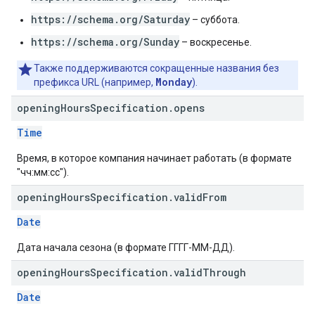
https://schema.org/Saturday
– суббота.
https://schema.org/Sunday
– воскресенье.
Также поддерживаются сокращенные названия без
Monday
префикса URL (например,
).
opening
Hours
Specification
.
opens
Time
Время, в которое компания начинает работать (в формате
"чч:мм:сс").
opening
Hours
Specification
.
valid
From
Date
Дата начала сезона (в формате ГГГГ-ММ-ДД).
opening
Hours
Specification
.
valid
Through
Date