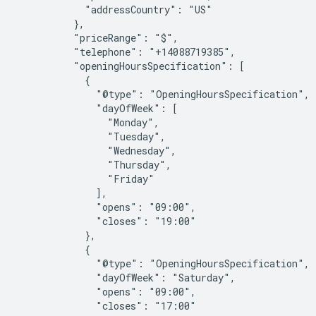
            "addressCountry": "US"

          },

          "priceRange": "$",

          "telephone": "+14088719385",

          "openingHoursSpecification": [

            {

              "@type": "OpeningHoursSpecification",

              "dayOfWeek": [

                "Monday",

                "Tuesday",

                "Wednesday",

                "Thursday",

                "Friday"

              ],

              "opens": "09:00",

              "closes": "19:00"

            },

            {

              "@type": "OpeningHoursSpecification",

              "dayOfWeek": "Saturday",

              "opens": "09:00",

              "closes": "17:00"
