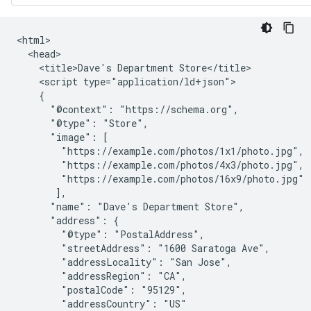
<html>

  <head>

    <title>Dave's Department Store</title>

    <script type="application/ld+json">

    {

      "@context": "https://schema.org",

      "@type": "Store",

      "image": [

        "https://example.com/photos/1x1/photo.jpg",

        "https://example.com/photos/4x3/photo.jpg",

        "https://example.com/photos/16x9/photo.jpg"

       ],

      "name": "Dave's Department Store",

      "address": {

        "@type": "PostalAddress",

        "streetAddress": "1600 Saratoga Ave",

        "addressLocality": "San Jose",

        "addressRegion": "CA",

        "postalCode": "95129",

        "addressCountry": "US"
