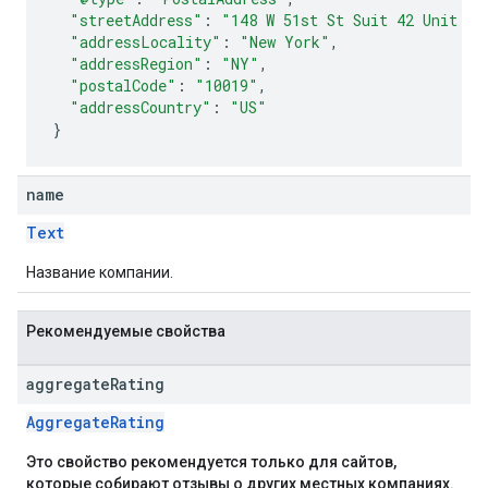
"streetAddress"
:
"148 W 51st St Suit 42 Unit 7"
"addressLocality"
:
"New York"
,
"addressRegion"
:
"NY"
,
"postalCode"
:
"10019"
,
"addressCountry"
:
"US"
}
name
Text
Название компании.
Рекомендуемые свойства
aggregate
Rating
AggregateRating
Это свойство рекомендуется только для сайтов,
которые собирают отзывы о других местных компаниях.