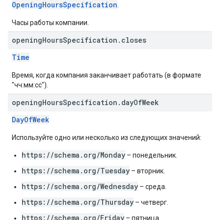
OpeningHoursSpecification
.
Часы работы компании.
opening
Hours
Specification
.
closes
Time
Время, когда компания заканчивает работать (в формате
"чч:мм:сс").
opening
Hours
Specification
.
day
Of
Week
DayOfWeek
Используйте одно или несколько из следующих значений:
https://schema.org/Monday
– понедельник.
https://schema.org/Tuesday
– вторник.
https://schema.org/Wednesday
– среда.
https://schema.org/Thursday
– четверг.
https://schema.org/Friday
– пятница.