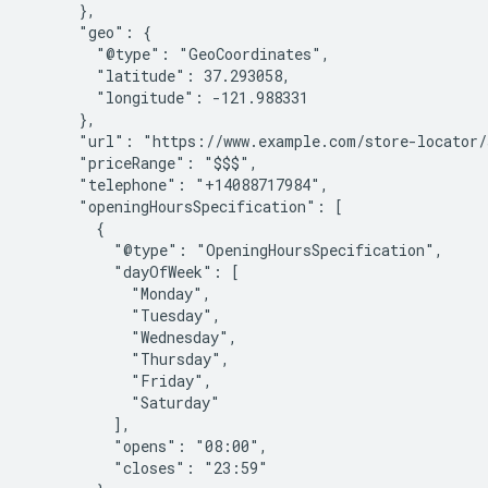
      },

      "geo": {

        "@type": "GeoCoordinates",

        "latitude": 37.293058,

        "longitude": -121.988331

      },

      "url": "https://www.example.com/store-locator/s
      "priceRange": "$$$",

      "telephone": "+14088717984",

      "openingHoursSpecification": [

        {

          "@type": "OpeningHoursSpecification",

          "dayOfWeek": [

            "Monday",

            "Tuesday",

            "Wednesday",

            "Thursday",

            "Friday",

            "Saturday"

          ],

          "opens": "08:00",

          "closes": "23:59"
