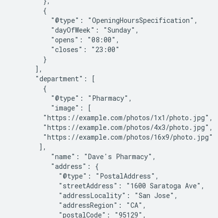
        },

        {

          "@type": "OpeningHoursSpecification",

          "dayOfWeek": "Sunday",

          "opens": "08:00",

          "closes": "23:00"

        }

      ],

      "department": [

        {

          "@type": "Pharmacy",

          "image": [

        "https://example.com/photos/1x1/photo.jpg",

        "https://example.com/photos/4x3/photo.jpg",

        "https://example.com/photos/16x9/photo.jpg"

       ],

          "name": "Dave's Pharmacy",

          "address": {

            "@type": "PostalAddress",

            "streetAddress": "1600 Saratoga Ave",

            "addressLocality": "San Jose",

            "addressRegion": "CA",

            "postalCode": "95129",
