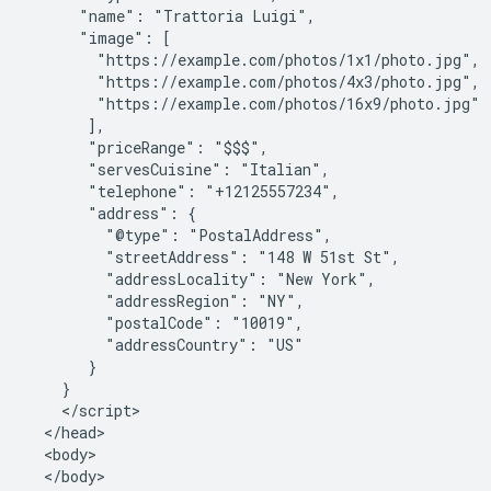
      "name": "Trattoria Luigi",

      "image": [

        "https://example.com/photos/1x1/photo.jpg",

        "https://example.com/photos/4x3/photo.jpg",

        "https://example.com/photos/16x9/photo.jpg"

       ],

       "priceRange": "$$$",

       "servesCuisine": "Italian",

       "telephone": "+12125557234",

       "address": {

         "@type": "PostalAddress",

         "streetAddress": "148 W 51st St",

         "addressLocality": "New York",

         "addressRegion": "NY",

         "postalCode": "10019",

         "addressCountry": "US"

       }

    }

    </script>

  </head>

  <body>

  </body>
