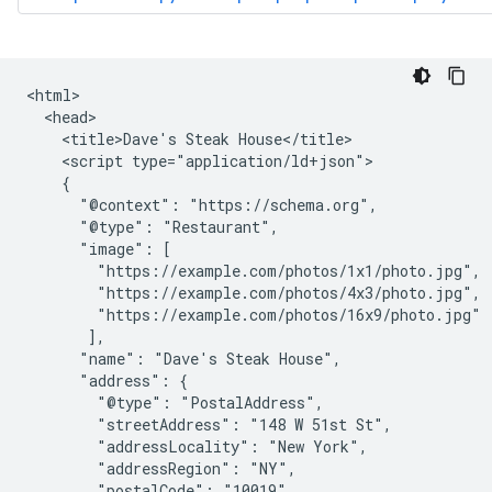
<html>

  <head>

    <title>Dave's Steak House</title>

    <script type="application/ld+json">

    {

      "@context": "https://schema.org",

      "@type": "Restaurant",

      "image": [

        "https://example.com/photos/1x1/photo.jpg",

        "https://example.com/photos/4x3/photo.jpg",

        "https://example.com/photos/16x9/photo.jpg"

       ],

      "name": "Dave's Steak House",

      "address": {

        "@type": "PostalAddress",

        "streetAddress": "148 W 51st St",

        "addressLocality": "New York",

        "addressRegion": "NY",

        "postalCode": "10019",
