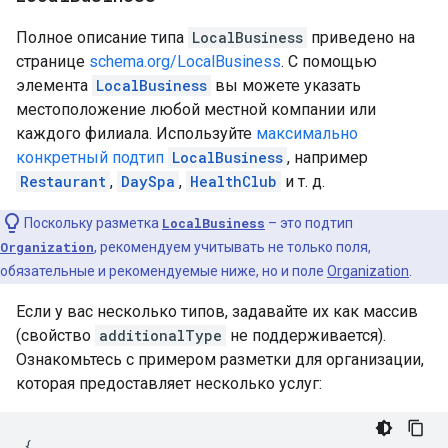
Полное описание типа
LocalBusiness
приведено на
странице
schema.org/LocalBusiness
. С помощью
элемента
LocalBusiness
вы можете указать
местоположение любой местной компании или
каждого филиала. Используйте
максимально
конкретный подтип
LocalBusiness
, например
Restaurant
,
DaySpa
,
HealthClub
и т. д.
Поскольку разметка
LocalBusiness
– это подтип
Organization
, рекомендуем учитывать не только поля,
обязательные и рекомендуемые ниже, но и поле
Organization
.
Если у вас несколько типов, задавайте их как массив
(свойство
additionalType
не поддерживается).
Ознакомьтесь с примером разметки для организации,
которая предоставляет несколько услуг:
{