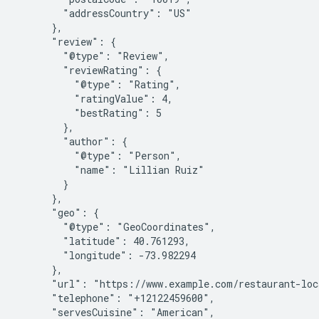
        "addressCountry": "US"

      },

      "review": {

        "@type": "Review",

        "reviewRating": {

          "@type": "Rating",

          "ratingValue": 4,

          "bestRating": 5

        },

        "author": {

          "@type": "Person",

          "name": "Lillian Ruiz"

        }

      },

      "geo": {

        "@type": "GeoCoordinates",

        "latitude": 40.761293,

        "longitude": -73.982294

      },

      "url": "https://www.example.com/restaurant-loc
      "telephone": "+12122459600",

      "servesCuisine": "American",
