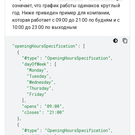
означает, что график работы одинаков круглый
год. Ниже приведен пример для компании,
которая работает с 09:00 до 21:00 по будням и с
10:00 до 23:00 по выходным.
"openingHoursSpecification"
:
[
{
"@type"
:
"OpeningHoursSpecification"
,
"dayOfWeek"
:
[
"Monday"
,
"Tuesday"
,
"Wednesday"
,
"Thursday"
,
"Friday"
],
"opens"
:
"09:00"
,
"closes"
:
"21:00"
},
{
"@type"
:
"OpeningHoursSpecification"
,