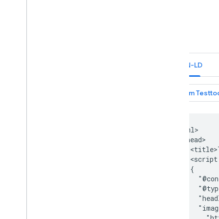
Leitfäden für Funktionen
Alle Funktionen für strukturierte
Daten
Artikel
Für Bücher verfügbare
Aktionen
JSON-LD
Navigationspfad
Karussell
Kursliste
Dataset
Diskussionsforum
<html>

Fragen und Antworten für
  <head>

Bildungseinrichtungen
    <title>
Arbeitgeber-Gesamtbewertung
    <script
Faktencheck
    {

Veranstaltung
      "@con
Bildmetadaten
      "@typ
      "head
Stellenausschreibung
      "imag
Lokales Unternehmen
        "ht