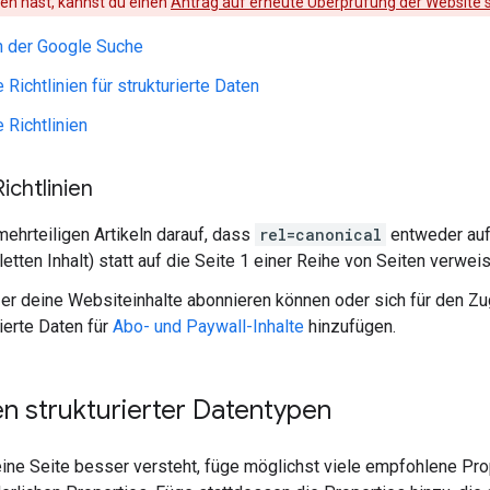
en hast, kannst du einen
Antrag auf erneute Überprüfung der Website s
n der Google Suche
Richtlinien für strukturierte Daten
 Richtlinien
ichtlinien
mehrteiligen Artikeln darauf, dass
rel=canonical
entweder auf 
tten Inhalt) statt auf die Seite 1 einer Reihe von Seiten verweis
r deine Websiteinhalte abonnieren können oder sich für den Zug
rierte Daten für
Abo- und Paywall-Inhalte
hinzufügen.
en strukturierter Datentypen
ne Seite besser versteht, füge möglichst viele empfohlene Prop