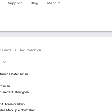
Support
Blog
Mehr
h Central
Documentation
e
turierte Daten hinzu
tlinien
kturierter Datentypen
ür Autoren-Markup
n das Markup einbeziehen