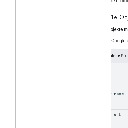
gibt keine erfor
Article
-Ob
Artikelobjekte 
Die von Google u
Empfohlene Pro
author
author
.
name
author
.
url