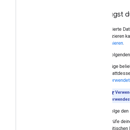
Monitoring und Fehlerbehebung
So fügst d
Websitespezifische Leitfäden
Strukturierte Da
klassifizieren k
funktionieren
.
In der folgenden
Füge belie
stattdesse
verwendete
Verwen
Verwendest
Folge den
Prüfe dei
kritischen