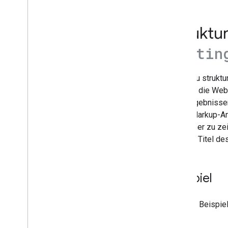
Hervorgehobene Snippets
Flexible Probeinhalte
Struktur
Google Discover
Bilder
Postin
Lokale Funktionen
Nutzerfreundlichkeit von Seiten
Wenn du struktu
Bevorzugte Quellen
Google, die Web
Ranking-Systeme
Suchergebnissen
Neuerungen beim Ranking
keine Markup-An
Websitenamen
deutlicher zu ze
Sitelinks
wie der Titel des
Snippets
Strukturierte Daten
So funktionieren strukturierte
Daten
Beispiel
Allgemeine Richtlinien für
strukturierte Daten
Hier ein Beispiel
Angereicherte Suchergebnisse
Strukturierte Daten mit Java
Script
generieren