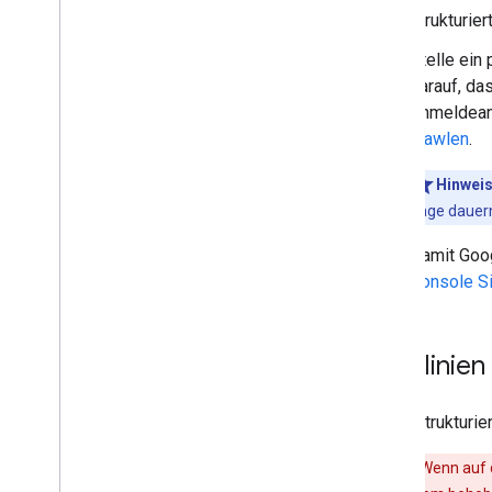
strukturie
Stelle ein
darauf, da
Anmeldeanf
crawlen
.
Hinwei
Tage dauern
Damit Goog
Console S
Richtlinien
Damit strukturi
Warnung
: Wenn auf 