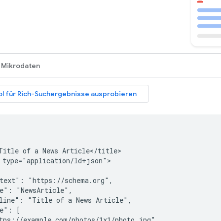
Mikrodaten
Title of a News Article</title>

 type="application/ld+json">

text": "https://schema.org",

e": "NewsArticle",

line": "Title of a News Article",

e": [

tps://example.com/photos/1x1/photo.jpg",
