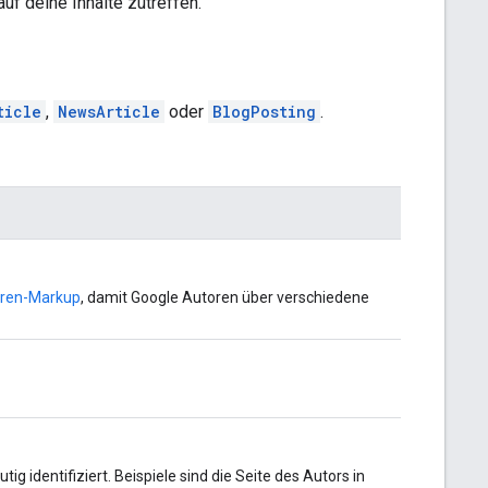
uf deine Inhalte zutreffen.
ticle
,
NewsArticle
oder
BlogPosting
.
toren-Markup
, damit Google Autoren über verschiedene
tig identifiziert. Beispiele sind die Seite des Autors in