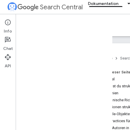
Dokumentation
Search Central
Documentation
Info
Einführung
Chat
Grundlagen der Google Suche
Startseite
Searc
API
SEO-Grundlagen
Auf dieser Seit
Beispiel
Crawling und Indexierung
So fügst du struk
Richtlinien
Ranking und Darstellung in der
Suche
Technische Rich
Übersicht
Definitionen stru
KI‑Funktionen
Article-Objekte
Daten der Verfasserzeile
Best Practices f
Favicons
Alle Autoren i