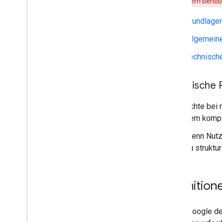
aber das Problem behob
Grundlage
Allgemeine 
Technische
Technische R
Achte bei 
dem komple
Wenn Nutze
du struktu
Definition
Damit Google dei