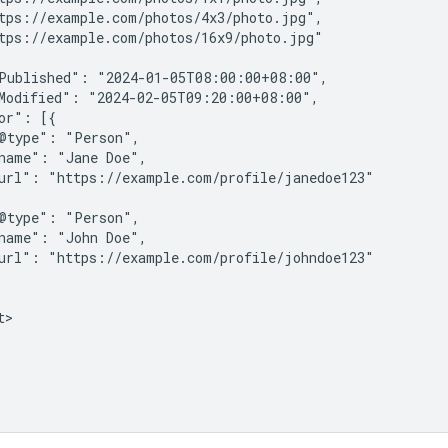
tps://example.com/photos/4x3/photo.jpg",

tps://example.com/photos/16x9/photo.jpg"

Published": "2024-01-05T08:00:00+08:00",

Modified": "2024-02-05T09:20:00+08:00",

or": [{

@type": "Person",

name": "Jane Doe",

url": "https://example.com/profile/janedoe123"

@type": "Person",

name": "John Doe",

url": "https://example.com/profile/johndoe123"

>
