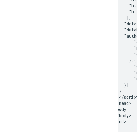
Matherechner
        "ht
Filmkarussell
        "ht
Organisation
       ],

      "date
Shopping
      "date
Profilseite
      "auth
Fragen und Antworten
          "
Rezept
          "
Rezensions-Snippet
          "
        },{

Software
          "
Vorlesbar
          "
Abo- und Paywall-Inhalte
          "
Ferienunterkunft
      }]

Video
    }

    </script
Titellinks
  </head>

Übersetzte Funktionen
  <body>

Videos
  </body>

Galerie mit visuellen Elementen
</html>
Web Stories
Erstnutzer-Programm