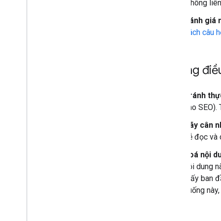
(không liê
Đánh giá 
sách câu h
Những điều
Tránh thực
cho SEO). 
Hãy cân n
dễ đọc và 
Xoá nội d
nội dung n
thấy ban đ
huống này,