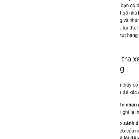
Video
Mặc dù bạn có d
Thư viện Phần tử trực quan
đổi. Một số nhà 
Web Stories
nhà hàng và nhận
Chương trình Người sử dụng sớm
có được tại đó, 
hàng bị tụt hạng
Giám sát và gỡ lỗi
Hướng dẫn cụ thể theo trang web
Kiểm tra x
không
Nếu bạn thấy có
Console để xác đ
Xác nhận r
rồi ghi lại
So sánh 
web của mì
cốt lõi để 