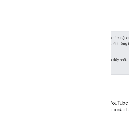
Trừ phi có lưu ý khác, nội
Apache 2.0
. Để biết thông 
Oracle.
Cập nhật lần gần đây nhất:
LinkedIn
YouTube
Tham gia với chúng tôi trên
Xem video của ch
LinkedIn