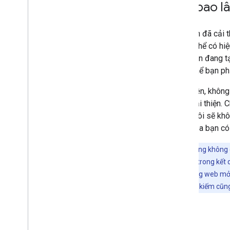
Mất bao lâ
Nếu bạn đã cải t
đổi có thể có hi
web hiện đang tạ
thì có thể bạn ph
Tuy nhiên, không
điểm cải thiện. 
Chúng tôi sẽ khô
dung của bạn có 
Xin lưu ý rằng không
cũng như vị trí trong kết
thân môi trường web mở c
nhiên trên Tìm kiếm cũn