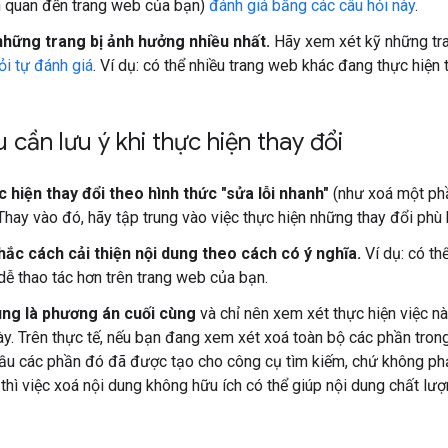
n quan đến trang web của bạn)
đánh giá bằng các câu hỏi này
.
những trang bị ảnh hưởng nhiều nhất.
Hãy xem xét kỹ những tra
ỏi tự đánh giá
. Ví dụ: có thể nhiều trang web khác đang thực hiện 
 cần lưu ý khi thực hiện thay đổi
 hiện thay đổi theo hình thức "sửa lỗi nhanh"
(như xoá một phầ
Thay vào đó, hãy tập trung vào việc thực hiện những thay đổi phù 
hắc cách cải thiện nội dung theo cách có ý nghĩa.
Ví dụ: có thể
dễ thao tác hơn trên trang web của bạn.
ung là phương án cuối cùng
và chỉ nên xem xét thực hiện việc n
ày. Trên thực tế, nếu bạn đang xem xét xoá toàn bộ các phần trong
ầu các phần đó đã được tạo cho công cụ tìm kiếm, chứ không phả
 thì việc xoá nội dung không hữu ích có thể giúp nội dung chất lư