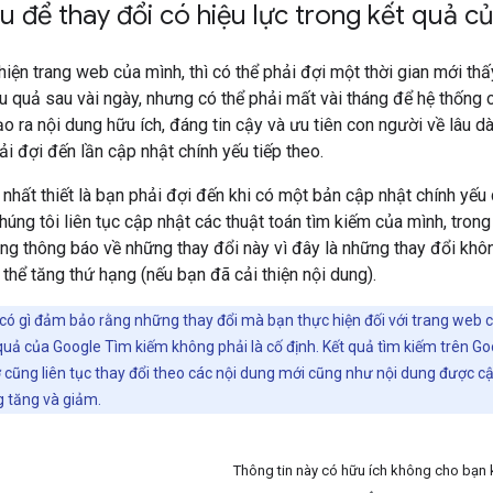
u để thay đổi có hiệu lực trong kết quả c
hiện trang web của mình, thì có thể phải đợi một thời gian mới th
ệu quả sau vài ngày, nhưng có thể phải mất vài tháng để hệ thống 
o ra nội dung hữu ích, đáng tin cậy và ưu tiên con người về lâu d
ải đợi đến lần cập nhật chính yếu tiếp theo.
 nhất thiết là bạn phải đợi đến khi có một bản cập nhật chính yế
Chúng tôi liên tục cập nhật các thuật toán tìm kiếm của mình, tro
ng thông báo về những thay đổi này vì đây là những thay đổi khô
thể tăng thứ hạng (nếu bạn đã cải thiện nội dung).
 có gì đảm bảo rằng những thay đổi mà bạn thực hiện đối với trang web 
 quả của Google Tìm kiếm không phải là cố định. Kết quả tìm kiếm trên Go
ũng liên tục thay đổi theo các nội dung mới cũng như nội dung được cập n
g tăng và giảm.
Thông tin này có hữu ích không cho bạn