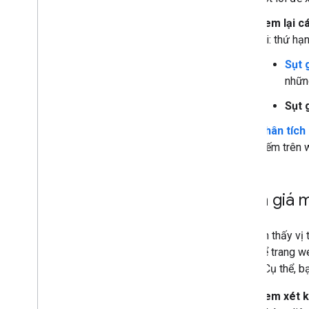
Xem lại c
lõi: thứ h
Sụt 
nhữn
Sụt 
Phân tích 
kiếm trên 
Đánh giá m
Nếu bạn thấy vị 
tổng thể trang w
không. Cụ thể, b
Xem xét k