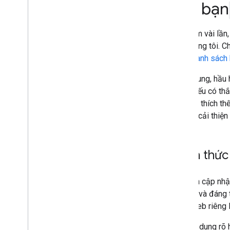
của bạn
Tỷ lệ nội dung mẫu linh hoạt
Google Khám phá
Mỗi năm vài lần,
Images
của chúng tôi. C
Tính năng cho địa điểm tại địa
phương
trong
danh sách 
Trải nghiệm trên trang
Nhìn chung, hầu 
Nguồn ưu tiên
nhiên, nếu có th
Hệ thống thứ hạng
này giải thích t
Nội dung cập nhật về thứ hạng
có lẽ là cải thiệ
Danh sách bản cập nhật về
thứ hạng
Các lần cập nhật chính yếu
Bản cập nhật về nội dung rác
Cách thức 
Tên trang web
Liên kết trang web
Các bản cập nhậ
Đoạn trích
hữu ích và đáng 
Dữ liệu có cấu trúc
trang web riêng 
Đường liên kết tiêu đề
Tính năng được dịch
Để hình dung rõ 