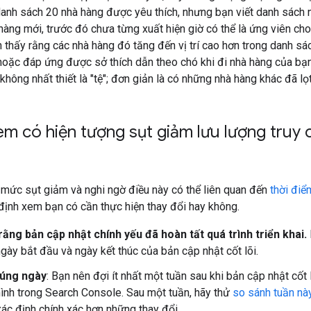
anh sách 20 nhà hàng được yêu thích, nhưng bạn viết danh sách 
hàng mới, trước đó chưa từng xuất hiện giờ có thể là ứng viên ch
 thấy rằng các nhà hàng đó tăng đến vị trí cao hơn trong danh sá
hoặc đáp ứng được sở thích dẫn theo chó khi đi nhà hàng của bạ
 không nhất thiết là "tệ"; đơn giản là có những nhà hàng khác đã 
em có hiện tượng sụt giảm lưu lượng truy
 mức sụt giảm và nghi ngờ điều này có thể liên quan đến
thời điể
ịnh xem bạn có cần thực hiện thay đổi hay không.
ằng bản cập nhật chính yếu đã hoàn tất quá trình triển khai.
 ngày bắt đầu và ngày kết thúc của bản cập nhật cốt lõi.
đúng ngày
: Bạn nên đợi ít nhất một tuần sau khi bản cập nhật cốt lõ
nh trong Search Console. Sau một tuần, hãy thử
so sánh tuần này
xác định chính xác hơn những thay đổi.