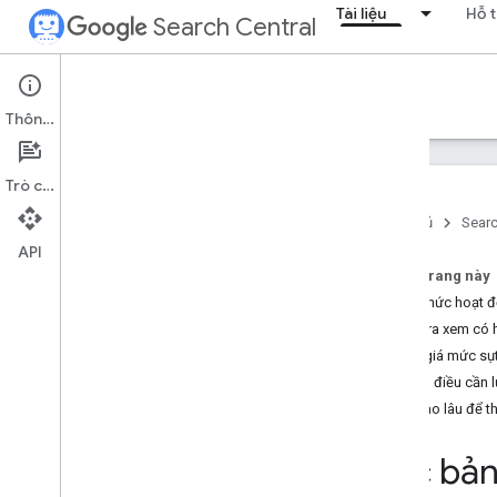
Tài liệu
Hỗ t
Search Central
Documentation
Thông tin
Giới thiệu
Trò chuyện
Nguyên tắc cơ bản của Tìm kiếm
Trang chủ
Searc
API
Kiến thức cơ bản về SEO
Trên trang này
Cách thức hoạt đ
Thu thập dữ liệu và lập chỉ mục
Kiểm tra xem có 
Đánh giá mức sụt
Giao diện tìm kiếm và xếp hạng
Những điều cần lư
Tổng quan
Mất bao lâu để th
Các tính năng AI
Ngày xuất bản
/
cập nhật
Các bản
Biểu tượng trang web
Đoạn trích nổi bật