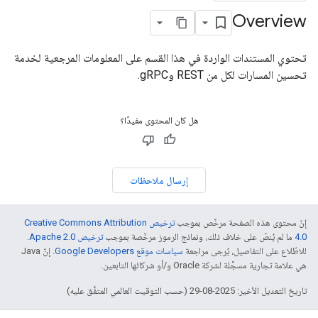
Overview
تحتوي المستندات الواردة في هذا القسم على المعلومات المرجعية لخدمة
تحسين المسارات لكل من REST وgRPC.
هل كان المحتوى مفيدًا؟
إرسال ملاحظات
إنّ محتوى هذه الصفحة مرخّص بموجب
ترخيص Creative Commons Attribution
4.0‏
ما لم يُنصّ على خلاف ذلك، ونماذج الرموز مرخّصة بموجب
ترخيص Apache 2.0‏
.
للاطّلاع على التفاصيل، يُرجى مراجعة
سياسات موقع Google Developers‏
. إنّ Java
هي علامة تجارية مسجَّلة لشركة Oracle و/أو شركائها التابعين.
تاريخ التعديل الأخير: 2025-08-29 (حسب التوقيت العالمي المتفَّق عليه)