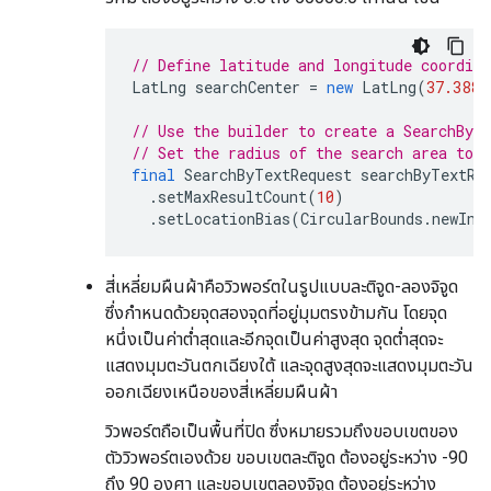
// Define latitude and longitude coordina
LatLng
searchCenter
=
new
LatLng
(
37.3881
// Use the builder to create a SearchByT
// Set the radius of the search area to 
final
SearchByTextRequest
searchByTextRe
.
setMaxResultCount
(
10
)
.
setLocationBias
(
CircularBounds
.
newIns
สี่เหลี่ยมผืนผ้าคือวิวพอร์ตในรูปแบบละติจูด-ลองจิจูด
ซึ่งกำหนดด้วยจุดสองจุดที่อยู่มุมตรงข้ามกัน โดยจุด
หนึ่งเป็นค่าต่ำสุดและอีกจุดเป็นค่าสูงสุด จุดต่ำสุดจะ
แสดงมุมตะวันตกเฉียงใต้ และจุดสูงสุดจะแสดงมุมตะวัน
ออกเฉียงเหนือของสี่เหลี่ยมผืนผ้า
วิวพอร์ตถือเป็นพื้นที่ปิด ซึ่งหมายรวมถึงขอบเขตของ
ตัววิวพอร์ตเองด้วย ขอบเขตละติจูด ต้องอยู่ระหว่าง -90
ถึง 90 องศา และขอบเขตลองจิจูด ต้องอยู่ระหว่าง