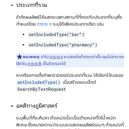
ประเภทที่รวม
จำกัดผลลัพธ์ให้แสดงเฉพาะสถานที่ที่ตรงกับประเภทที่ระบุซึ่ง
กำหนดโดย
ตาราง ก
ระบุได้เพียงประเภทเดียว เช่น
setIncludedType("bar")
setIncludedType("pharmacy")
หมายเหตุ:
ค่าใน
ตาราง ข
จะแสดงในคำตอบเท่านั้น คุณไม่สามารถ
ใช้ค่าใน
ตาราง B
เป็นตัวกรองได้
หากต้องการตั้งค่าพารามิเตอร์ประเภทที่รวม ให้เรียกใช้เมธอด
setIncludedType()
เมื่อสร้างออบเจ็กต์
SearchByTextRequest
อคติทางภูมิศาสตร์
ระบุพื้นที่ที่จะค้นหา ตำแหน่งนี้จะเป็นตำแหน่งที่ให้น้ำหนัก
พิเศษ ซึ่งหมายความว่าระบบจะแสดงผลลัพธ์รอบๆ ตำแหน่งที่