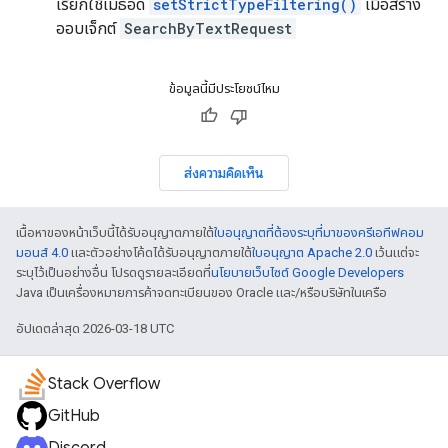
เรียกใช้เมธอด
setStrictTypeFiltering()
เมื่อสร้าง
ออบเจ็กต์
SearchByTextRequest
ข้อมูลนี้มีประโยชน์ไหม
ส่งความคิดเห็น
เนื้อหาของหน้าเว็บนี้ได้รับอนุญาตภายใต้
ใบอนุญาตที่ต้องระบุที่มาของครีเอทีฟคอม
มอนส์ 4.0
และตัวอย่างโค้ดได้รับอนุญาตภายใต้
ใบอนุญาต Apache 2.0
เว้นแต่จะ
ระบุไว้เป็นอย่างอื่น โปรดดูรายละเอียดที่
นโยบายเว็บไซต์ Google Developers
Java เป็นเครื่องหมายการค้าจดทะเบียนของ Oracle และ/หรือบริษัทในเครือ
อัปเดตล่าสุด 2026-03-18 UTC
Stack Overflow
GitHub