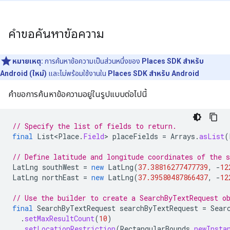
คำขอค้นหาข้อความ
หมายเหตุ:
การค้นหาข้อความเป็นส่วนหนึ่งของ
Places SDK สำหรับ
Android (ใหม่)
และไม่พร้อมใช้งานใน
Places SDK สำหรับ Android
คำขอการค้นหาข้อความอยู่ในรูปแบบต่อไปนี้
// Specify the list of fields to return.
final
List<Place
.
Field
>
placeFields
=
Arrays
.
asList
(
// Define latitude and longitude coordinates of the s
LatLng
southWest
=
new
LatLng
(
37.38816277477739
,
-
12
LatLng
northEast
=
new
LatLng
(
37.39580487866437
,
-
12
// Use the builder to create a SearchByTextRequest o
final
SearchByTextRequest
searchByTextRequest
=
Sear
.
setMaxResultCount
(
10
)
.
setLocationRestriction
(
RectangularBounds
.
newInsta