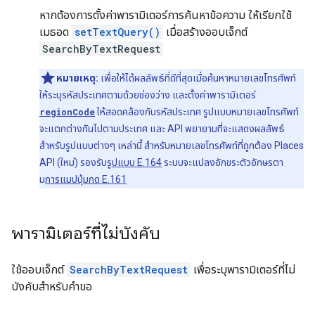
หากต้องการตั้งค่าพารามิเตอร์การค้นหาข้อความ ให้เรียกใช้
เมธอด
setTextQuery()
เมื่อสร้างออบเจ็กต์
SearchByTextRequest
หมายเหตุ:
เพื่อให้ได้ผลลัพธ์ที่ดีที่สุดเมื่อค้นหาหมายเลขโทรศัพท์
ให้ระบุรหัสประเทศตามด้วยช่องว่าง และตั้งค่าพารามิเตอร์
regionCode
ให้สอดคล้องกับรหัสประเทศ รูปแบบหมายเลขโทรศัพท์
จะแตกต่างกันไปตามประเทศ และ API พยายามที่จะแสดงผลลัพธ์
สำหรับรูปแบบต่างๆ เหล่านี้ สำหรับหมายเลขโทรศัพท์ที่ถูกต้อง Places
API (ใหม่) รองรับ
รูปแบบ E.164
ระบบจะแปลงอักขระตัวอักษรตา
ม
การแมปปุ่มกด E.161
พารามิเตอร์ที่ไม่บังคับ
ใช้ออบเจ็กต์
SearchByTextRequest
เพื่อระบุพารามิเตอร์ที่ไม่
บังคับสำหรับคำขอ