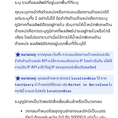
ระบุ รวมถึงผลลัพธ์ที่อยู่นอกพื้นที่ที่ระบุ
คุณระบุการจํากัดตําแหน่งหรือการเอนเอียงตามตําแหน่งได้
แต่จะระบุทั้ง 2 อย่างไม่ได้ ข้อจำกัดด้านตำแหน่งคือการระบุ
ภูมิภาคที่ผลลัพธ์ต้องอยู่ภายใน ส่วนการให้น้ำหนักพิเศษด้าน
ตำแหน่งคือการระบุภูมิภาคที่ผลลัพธ์น่าจะอยู่ภายในหรือใกล้
เคียง โดยโปรดทราบว่าเมื่อใช้การให้น้ำหนักพิเศษด้าน
ตำแหน่ง ผลลัพธ์ยังคงอยู่นอกพื้นที่ที่ระบุได้
หมายเหตุ:
หากคุณละเว้นทั้ง การเอนเอียงตามตำแหน่งและข้อ
จำกัดด้านตำแหน่ง API จะใช้การเอนเอียงตาม IP โดยค่าเริ่มต้น เมื่อใช้
การปรับ IP API จะใช้ ที่อยู่ IP ของอุปกรณ์เพื่อปรับผลลัพธ์
หมายเหตุ:
คุณลบล้างพารามิเตอร์
locationBias
ได้ หาก
textQuery
มี ตําแหน่งที่ชัดเจน เช่น
Market in Barcelona
ใน
กรณีนี้ ระบบจะไม่สนใจ
locationBias
ระบุภูมิภาคเป็นวิวพอร์ตสี่เหลี่ยมผืนผ้าหรือเป็นวงกลม
วงกลมกำหนดโดยจุดศูนย์กลางและรัศมีเป็นเมตร
รัศมี ต้องอยู่ระหว่าง 0.0 ถึง 50000.0 เท่านั้น เช่น