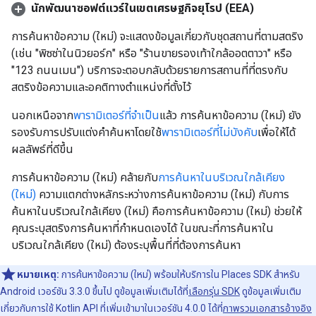
นักพัฒนาซอฟต์แวร์ในเขตเศรษฐกิจยุโรป (EEA)
การค้นหาข้อความ (ใหม่) จะแสดงข้อมูลเกี่ยวกับชุดสถานที่ตามสตริง
(เช่น "พิซซ่าในนิวยอร์ก" หรือ "ร้านขายรองเท้าใกล้ออตตาวา" หรือ
"123 ถนนเมน") บริการจะตอบกลับด้วยรายการสถานที่ที่ตรงกับ
สตริงข้อความและอคติทางตำแหน่งที่ตั้งไว้
นอกเหนือจาก
พารามิเตอร์ที่จำเป็น
แล้ว การค้นหาข้อความ (ใหม่) ยัง
รองรับการปรับแต่งคำค้นหาโดยใช้
พารามิเตอร์ที่ไม่บังคับ
เพื่อให้ได้
ผลลัพธ์ที่ดีขึ้น
การค้นหาข้อความ (ใหม่) คล้ายกับ
การค้นหาในบริเวณใกล้เคียง
(ใหม่)
ความแตกต่างหลักระหว่างการค้นหาข้อความ (ใหม่) กับการ
ค้นหาในบริเวณใกล้เคียง (ใหม่) คือการค้นหาข้อความ (ใหม่) ช่วยให้
คุณระบุสตริงการค้นหาที่กำหนดเองได้ ในขณะที่การค้นหาใน
บริเวณใกล้เคียง (ใหม่) ต้องระบุพื้นที่ที่ต้องการค้นหา
หมายเหตุ:
การค้นหาข้อความ (ใหม่) พร้อมให้บริการใน Places SDK สำหรับ
Android เวอร์ชัน 3.3.0 ขึ้นไป ดูข้อมูลเพิ่มเติมได้ที่
เลือกรุ่น SDK
ดูข้อมูลเพิ่มเติม
เกี่ยวกับการใช้ Kotlin API ที่เพิ่มเข้ามาในเวอร์ชัน 4.0.0 ได้ที่
ภาพรวมเอกสารอ้างอิง