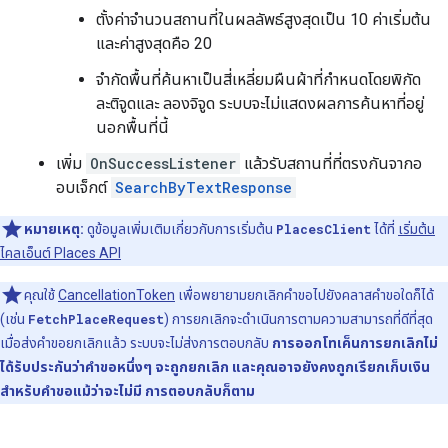
ตั้งค่าจำนวนสถานที่ในผลลัพธ์สูงสุดเป็น 10 ค่าเริ่มต้น
และค่าสูงสุดคือ 20
จำกัดพื้นที่ค้นหาเป็นสี่เหลี่ยมผืนผ้าที่กำหนดโดยพิกัด
ละติจูดและ ลองจิจูด ระบบจะไม่แสดงผลการค้นหาที่อยู่
นอกพื้นที่นี้
เพิ่ม
OnSuccessListener
แล้วรับสถานที่ที่ตรงกันจากอ
อบเจ็กต์
SearchByTextResponse
หมายเหตุ:
ดูข้อมูลเพิ่มเติมเกี่ยวกับการเริ่มต้น
PlacesClient
ได้ที่
เริ่มต้น
ไคลเอ็นต์ Places API
คุณใช้
CancellationToken
เพื่อพยายามยกเลิกคำขอไปยังคลาสคำขอใดก็ได้
(เช่น
FetchPlaceRequest
) การยกเลิกจะดำเนินการตามความสามารถที่ดีที่สุด
เมื่อส่งคำขอยกเลิกแล้ว ระบบจะไม่ส่งการตอบกลับ
การออกโทเค็นการยกเลิกไม่
ได้รับประกันว่าคำขอหนึ่งๆ จะถูกยกเลิก และคุณอาจยังคงถูกเรียกเก็บเงิน
สำหรับคำขอแม้ว่าจะไม่มี การตอบกลับก็ตาม