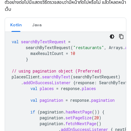
ตัวอย่างต่อไปนี้แสดงวิธีตรวจสอบว่ามีหน้าถัดไปหรือไม่ แล้วโหลดหน้า
เว็บ
Kotlin
Java
val
searchByTextRequest
=
searchByTextRequest
(
"restaurants"
,
Arrays
.
as
maxResultCount
=
10
}
// using pagination object (Preferred)
placesClient
.
searchByText
(
searchByTextRequest
)
.
addOnSuccessListener
{
response
:
SearchByTextR
val
places
=
response
.
places
val
pagination
=
response
.
pagination
if
(
pagination
.
hasNextPage
())
{
pagination
.
setPageSize
(
20
)
pagination
.
fetchNextPage
()
.
addOnSuccessListener
{
nextPa