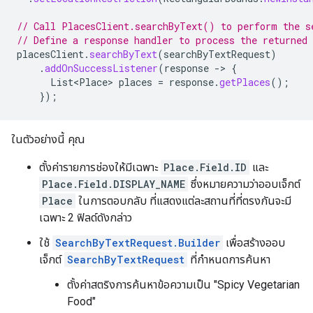
// Call PlacesClient.searchByText() to perform the s
// Define a response handler to process the returned
placesClient
.
searchByText
(
searchByTextRequest
)
.
addOnSuccessListener
(
response
->
{
List<Place>
places
=
response
.
getPlaces
();
});
ในตัวอย่างนี้ คุณ
ตั้งค่ารายการช่องให้มีเฉพาะ
Place.Field.ID
และ
Place.Field.DISPLAY_NAME
ซึ่งหมายความว่าออบเจ็กต์
Place
ในการตอบกลับ ที่แสดงแต่ละสถานที่ที่ตรงกันจะมี
เฉพาะ 2 ฟิลด์ดังกล่าว
ใช้
SearchByTextRequest.Builder
เพื่อสร้างออบ
เจ็กต์
SearchByTextRequest
ที่กําหนดการค้นหา
ตั้งค่าสตริงการค้นหาข้อความเป็น "Spicy Vegetarian
Food"