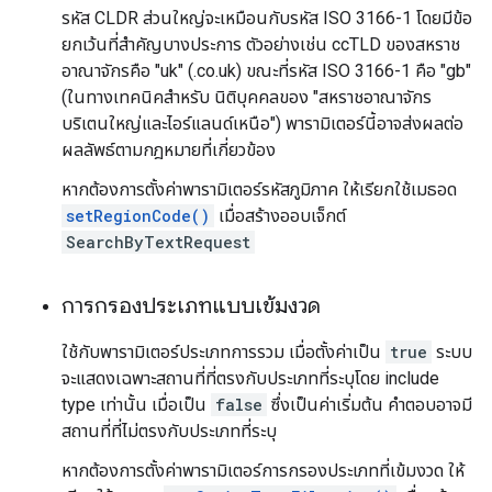
รหัส CLDR ส่วนใหญ่จะเหมือนกับรหัส ISO 3166-1 โดยมีข้อ
ยกเว้นที่สำคัญบางประการ ตัวอย่างเช่น ccTLD ของสหราช
อาณาจักรคือ "uk" (.co.uk) ขณะที่รหัส ISO 3166-1 คือ "gb"
(ในทางเทคนิคสำหรับ นิติบุคคลของ "สหราชอาณาจักร
บริเตนใหญ่และไอร์แลนด์เหนือ") พารามิเตอร์นี้อาจส่งผลต่อ
ผลลัพธ์ตามกฎหมายที่เกี่ยวข้อง
หากต้องการตั้งค่าพารามิเตอร์รหัสภูมิภาค ให้เรียกใช้เมธอด
setRegionCode()
เมื่อสร้างออบเจ็กต์
SearchByTextRequest
การกรองประเภทแบบเข้มงวด
ใช้กับพารามิเตอร์ประเภทการรวม เมื่อตั้งค่าเป็น
true
ระบบ
จะแสดงเฉพาะสถานที่ที่ตรงกับประเภทที่ระบุโดย include
type เท่านั้น เมื่อเป็น
false
ซึ่งเป็นค่าเริ่มต้น คำตอบอาจมี
สถานที่ที่ไม่ตรงกับประเภทที่ระบุ
หากต้องการตั้งค่าพารามิเตอร์การกรองประเภทที่เข้มงวด ให้