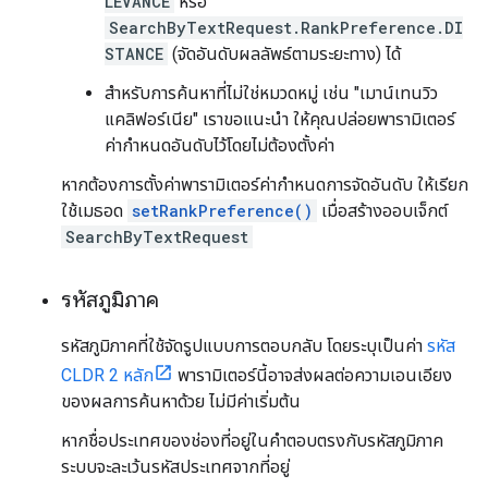
LEVANCE
หรือ
SearchByTextRequest.RankPreference.DI
STANCE
(จัดอันดับผลลัพธ์ตามระยะทาง) ได้
สําหรับการค้นหาที่ไม่ใช่หมวดหมู่ เช่น "เมาน์เทนวิว
แคลิฟอร์เนีย" เราขอแนะนํา ให้คุณปล่อยพารามิเตอร์
ค่ากําหนดอันดับไว้โดยไม่ต้องตั้งค่า
หากต้องการตั้งค่าพารามิเตอร์ค่ากำหนดการจัดอันดับ ให้เรียก
ใช้เมธอด
setRankPreference()
เมื่อสร้างออบเจ็กต์
SearchByTextRequest
รหัสภูมิภาค
รหัสภูมิภาคที่ใช้จัดรูปแบบการตอบกลับ โดยระบุเป็นค่า
รหัส
CLDR 2 หลัก
พารามิเตอร์นี้อาจส่งผลต่อความเอนเอียง
ของผลการค้นหาด้วย ไม่มีค่าเริ่มต้น
หากชื่อประเทศของช่องที่อยู่ในคำตอบตรงกับรหัสภูมิภาค
ระบบจะละเว้นรหัสประเทศจากที่อยู่