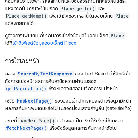
ตอบกลับจะมีเฉพาะ รหัสสถานที่และชื่อของสถานที่ที่ตรงกันแต่ละ
แห่ง จากนั้นคุณจะใช้เมธอด
Place.getId()
และ
Place.getName()
เพื่อเข้าถึงช่องเหล่านี้ในออบเจ็กต์
Place
แต่ละรายการได้
ดูตัวอย่างเพิ่มเติมเกี่ยวกับการเข้าถึงข้อมูลในออบเจ็กต์
Place
ได้ที่
เข้าถึงฟิลด์ข้อมูลออบเจ็กต์ Place
การใส่เลขหน้า
คลาส
SearchByTextResponse
ของ Text Search ให้สิทธิ์เข้า
ถึงการแบ่งหน้าผลการค้นหาข้อความผ่านเมธอด
getPagination()
ซึ่งจะแสดงผลออบเจ็กต์การแบ่งหน้า
ใช้วิธี
hasNextPage()
ของออบเจ็กต์การแบ่งหน้าเพื่อดูว่ามีหน้า
ผลการค้นหาเพิ่มเติมหรือไม่ เมธอดนี้จะแสดงค่าบูลีน (จริงหรือเท็จ)
ขณะที่
hasNextPage()
แสดงผลเป็นจริง ให้เรียกใช้เมธอด
fetchNextPage()
เพื่อดึงข้อมูลผลการค้นหาหน้าถัดไป