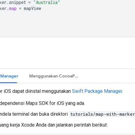
ker
.
snippet
=
"Australia"
ker
.
map
=
mapView
e Manager
Menggunakan CocoaPods
r iOS dapat diinstal menggunakan
Swift Package Manager
.
dependensi Maps SDK for iOS yang ada.
ndela terminal dan buka direktori
tutorials/map-with-marker
uang kerja Xcode Anda dan jalankan perintah berikut: