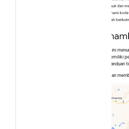
Tutorial
Membuat dan men
Menambahkan peta beserta penanda
Memahami kode
Pilih tempat saat ini
Langkah berikut
Membuat peta
Menamb
Menambahkan peta
Mengonfigurasi peta
Koordinat Peta dan Ubin
Tutorial ini men
Bisnis dan lokasi menarik lainnya
yang memiliki p
Street View
Untuk panduan ti
Meluncurkan Google Maps
Anda akan membua
Menyesuaikan peta
Berinteraksi dengan peta
Kamera dan tampilan
Kontrol dan gestur
Acara
Data lokasi
Geocoding Terbalik