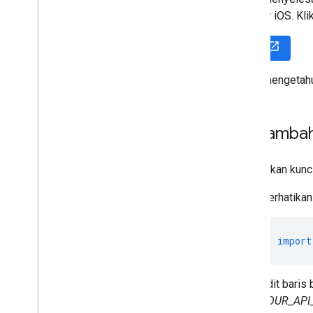
SDK for iOS. Kli
Mulai
Untuk mengetahui
Menambahk
Tambahkan kunc
Perhatikan
import
Edit baris
YOUR_API