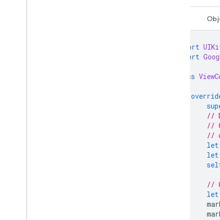
Swift
Obj
import
UIKi
import
Goog
class
ViewC
overrid
sup
// 
// 
// 
let
let
sel
// 
let
mar
mar