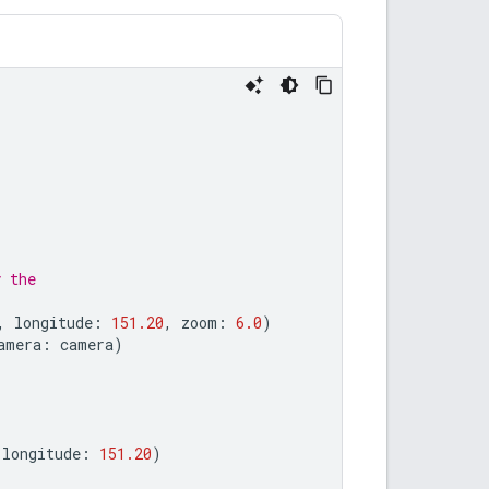
y the
,
longitude
:
151.20
,
zoom
:
6.0
)
amera
:
camera
)
longitude
:
151.20
)