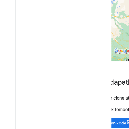
Gambar di peta
Penanda
Penanda Lanjutan
Peristiwa dan gestur Penanda
Jendela info
Bentuk
Overlay bumi
Lapisan ubin
Library open source
Library utility
Mendapat
Menggabungkan library
Lakukan clone a
Atau, klik tomb
Berikan kode