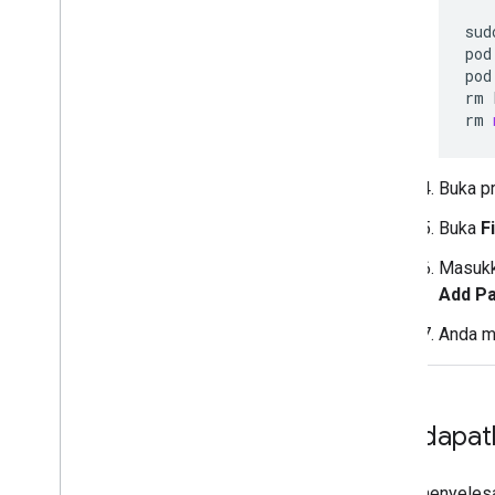
sud
pod
pod
rm
rm
Buka pr
Buka
F
Masuk
Add P
Anda m
Mendapatk
Untuk menyelesa