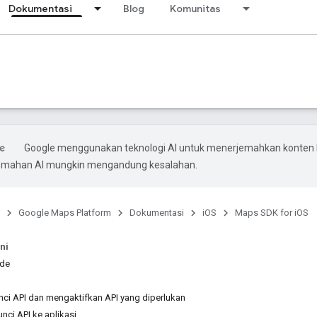
Dokumentasi
Blog
Komunitas
Google menggunakan teknologi AI untuk menerjemahkan konten
rjemahan AI mungkin mengandung kesalahan.
Google Maps Platform
Dokumentasi
iOS
Maps SDK for iOS
ni
de
ci API dan mengaktifkan API yang diperlukan
ci API ke aplikasi