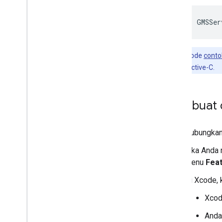
GMSSer
Catatan:
Kode
conto
Swift dan Objective-C.
Membuat d
Hubungkan 
Jika Anda 
menu
Fea
Di Xcode, 
Xcode
Anda