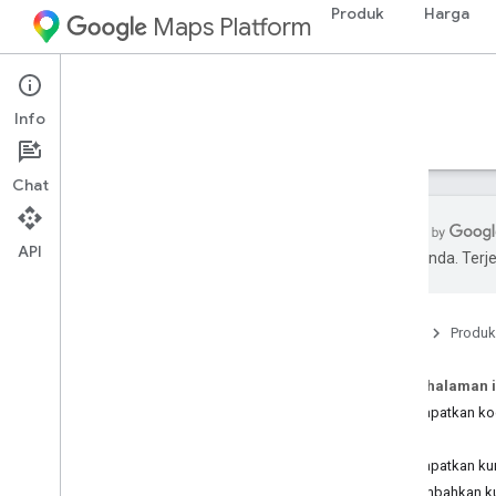
Produk
Harga
Maps Platform
iOS
Maps SDK for iOS
Info
Panduan
Referensi
Contoh
Referensi
Chat
API
pilihan Anda. Te
Maps SDK for i
OS
Ringkasan
Beranda
Produk
Penyiapan
Pada halaman i
Menyiapkan Maps SDK for i
OS
Mendapatkan ko
Menyiapkan project Xcode
Mulai
Versi
Mendapatkan kun
Menambahkan kun