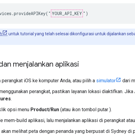
vices.provideAPIKey("
YOUR_API_KEY
")
h
untuk tutorial yang telah selesai dikonfigurasi untuk dijalankan se
an menjalankan aplikasi
perangkat iOS ke komputer Anda, atau pilih a
simulator
dari 
menggunakan perangkat, pastikan layanan lokasi diaktifkan. Jika 
tures
.
klik opsi menu
Product/Run
(atau ikon tombol putar ).
 mem-build aplikasi, lalu menjalankan aplikasi di perangkat atau 
 akan melihat peta dengan penanda yang berpusat di Sydney di pa