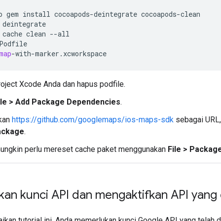
o
gem
install
cocoapods
-
deintegrate
cocoapods
-
clean
deintegrate
cache
clean
--
all
Podfile
map
-
with
-
marker
.
xcworkspace
oject Xcode Anda dan hapus podfile.
ile > Add Package Dependencies
.
kan
https://github.com/googlemaps/ios-maps-sdk
sebagai URL,
ackage
.
ungkin perlu mereset cache paket menggunakan
File > Packag
an kunci API dan mengaktifkan API yang 
ikan tutorial ini, Anda memerlukan kunci Google API yang telah