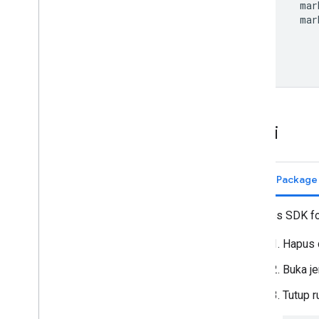
mar
mar
}
}
Mulai
Swift Packag
Maps SDK fo
Hapus 
Buka je
Tutup r