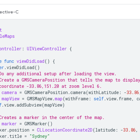
ective-C
t
leMaps
ontroller
:
UIViewController
{
e
func
viewDidLoad
()
{
er
.
viewDidLoad
()
Do any additional setup after loading the view.
Create a GMSCameraPosition that tells the map to displa
coordinate -33.86,151.20 at zoom level 6.
camera
=
GMSCameraPosition
.
camera
(
withLatitude
:
-
33.86
mapView
=
GMSMapView
.
map
(
withFrame
:
self
.
view
.
frame
,
c
f
.
view
.
addSubview
(
mapView
)
Creates a marker in the center of the map.
marker
=
GMSMarker
()
ker
.
position
=
CLLocationCoordinate2D
(
latitude
:
-
33.86
,
ker
.
title
=
"Sydney"