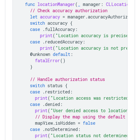
func
locationManager
(
_
manager
:
CLLocationMan
// Check accuracy authorization
let
accuracy
=
manager
.
accuracyAuthorizatio
switch
accuracy
{
case
.
fullAccuracy
:
print
(
"Location accuracy is precise."
)
case
.
reducedAccuracy
:
print
(
"Location accuracy is not precise
@
unknown
default
:
fatalError
()
}
// Handle authorization status
switch
status
{
case
.
restricted
:
print
(
"Location access was restricted."
)
case
.
denied
:
print
(
"User denied access to location."
)
// Display the map using the default loca
mapView
.
isHidden
=
false
case
.
notDetermined
:
print
(
"Location status not determined."
)