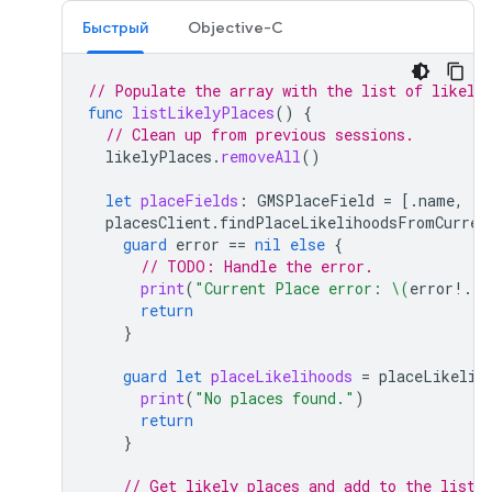
Быстрый
Objective-C
// Populate the array with the list of likely
func
listLikelyPlaces
()
{
// Clean up from previous sessions.
likelyPlaces
.
removeAll
()
let
placeFields
:
GMSPlaceField
=
[.
name
,
.
c
placesClient
.
findPlaceLikelihoodsFromCurren
guard
error
==
nil
else
{
// TODO: Handle the error.
print
(
"Current Place error: 
\(
error
!.
lo
return
}
guard
let
placeLikelihoods
=
placeLikelih
print
(
"No places found."
)
return
}
// Get likely places and add to the list.