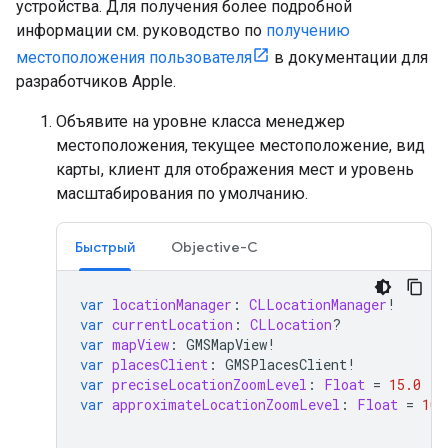
устройства. Для получения более подробной
информации см. руководство по
получению
местоположения пользователя
в документации для
разработчиков Apple.
Объявите на уровне класса менеджер
местоположения, текущее местоположение, вид
карты, клиент для отображения мест и уровень
масштабирования по умолчанию.
Быстрый
Objective-C
var
locationManager
:
CLLocationManager
!
var
currentLocation
:
CLLocation
?
var
mapView
:
GMSMapView
!
var
placesClient
:
GMSPlacesClient
!
var
preciseLocationZoomLevel
:
Float
=
15.0
var
approximateLocationZoomLevel
:
Float
=
10.