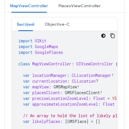
MapViewController
PlacesViewController
Быстрый
Objective-C
import
UIKit
import
GoogleMaps
import
GooglePlaces
class
MapViewController
:
UIViewController
{
var
locationManager
:
CLLocationManager
!
var
currentLocation
:
CLLocation
?
var
mapView
:
GMSMapView
!
var
placesClient
:
GMSPlacesClient
!
var
preciseLocationZoomLevel
:
Float
=
15.0
var
approximateLocationZoomLevel
:
Float
=
10.
// An array to hold the list of likely places.
var
likelyPlaces
:
[
GMSPlace
]
=
[]