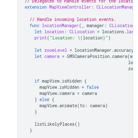
// Delegates to handle events for the locatio
extension
MapViewController
:
CLLocationManage
// Handle incoming location events.
func
locationManager
(
_
manager
:
CLLocationM
let
location
:
CLLocation
=
locations
.
last
print
(
"Location: 
\(
location
)
"
)
let
zoomLevel
=
locationManager
.
accuracyA
let
camera
=
GMSCameraPosition
.
camera
(
wit
long
zoo
if
mapView
.
isHidden
{
mapView
.
isHidden
=
false
mapView
.
camera
=
camera
}
else
{
mapView
.
animate
(
to
:
camera
)
}
listLikelyPlaces
()
}