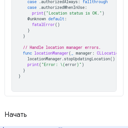
case
.
authorizedAlways
:
fallthrough
case
.
authorizedWhenInUse
:
print
(
"Location status is OK."
)
@
unknown
default
:
fatalError
()
}
}
// Handle location manager errors.
func
locationManager
(
_
manager
:
CLLocationMan
locationManager
.
stopUpdatingLocation
()
print
(
"Error: 
\(
error
)
"
)
}
}
Начать