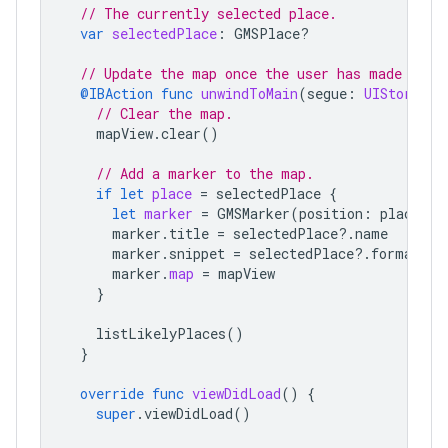
// The currently selected place.
var
selectedPlace
:
GMSPlace
?
// Update the map once the user has made thei
@IBAction
func
unwindToMain
(
segue
:
UIStoryboa
// Clear the map.
mapView
.
clear
()
// Add a marker to the map.
if
let
place
=
selectedPlace
{
let
marker
=
GMSMarker
(
position
:
place
.
co
marker
.
title
=
selectedPlace
?.
name
marker
.
snippet
=
selectedPlace
?.
formatted
marker
.
map
=
mapView
}
listLikelyPlaces
()
}
override
func
viewDidLoad
()
{
super
.
viewDidLoad
()