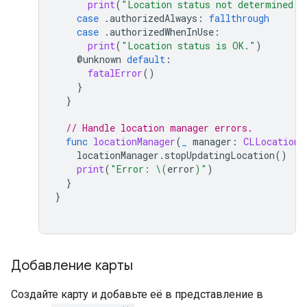
print
(
"Location status not determined."
case
.
authorizedAlways
:
fallthrough
case
.
authorizedWhenInUse
:
print
(
"Location status is OK."
)
@
unknown
default
:
fatalError
()
}
}
// Handle location manager errors.
func
locationManager
(
_
manager
:
CLLocationM
locationManager
.
stopUpdatingLocation
()
print
(
"Error: 
\(
error
)
"
)
}
}
Добавление карты
Создайте карту и добавьте её в представление в