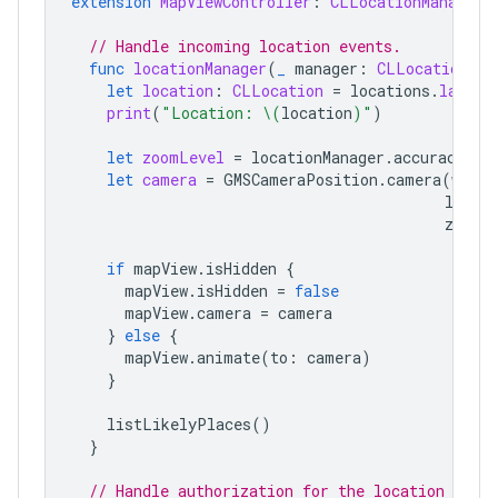
extension
MapViewController
:
CLLocationManagerD
// Handle incoming location events.
func
locationManager
(
_
manager
:
CLLocationMan
let
location
:
CLLocation
=
locations
.
last
!
print
(
"Location: 
\(
location
)
"
)
let
zoomLevel
=
locationManager
.
accuracyAut
let
camera
=
GMSCameraPosition
.
camera
(
withL
longit
zoom
:
if
mapView
.
isHidden
{
mapView
.
isHidden
=
false
mapView
.
camera
=
camera
}
else
{
mapView
.
animate
(
to
:
camera
)
}
listLikelyPlaces
()
}
// Handle authorization for the location mana