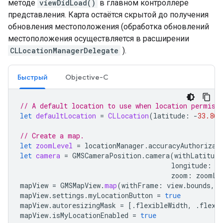
методе
viewDidLoad()
в главном контроллере
представления. Карта остаётся скрытой до получения
обновления местоположения (обработка обновлений
местоположения осуществляется в расширении
CLLocationManagerDelegate
).
Быстрый
Objective-C
// A default location to use when location permiss
let
defaultLocation
=
CLLocation
(
latitude
:
-
33.869
// Create a map.
let
zoomLevel
=
locationManager
.
accuracyAuthorizat
let
camera
=
GMSCameraPosition
.
camera
(
withLatitude
longitude
:
d
zoom
:
zoomLe
mapView
=
GMSMapView
.
map
(
withFrame
:
view
.
bounds
,
c
mapView
.
settings
.
myLocationButton
=
true
mapView
.
autoresizingMask
=
[.
flexibleWidth
,
.
flexi
mapView
.
isMyLocationEnabled
=
true