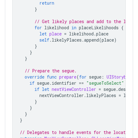
return
}
// Get likely places and add to the list.
for
likelihood
in
placeLikelihoods
{
let
place
=
likelihood
.
place
self
.
likelyPlaces
.
append
(
place
)
}
}
}
// Prepare the segue.
override
func
prepare
(
for
segue
:
UIStoryboard
if
segue
.
identifier
==
"segueToSelect"
{
if
let
nextViewController
=
segue
.
destinat
nextViewController
.
likelyPlaces
=
likel
}
}
}
}
// Delegates to handle events for the location 