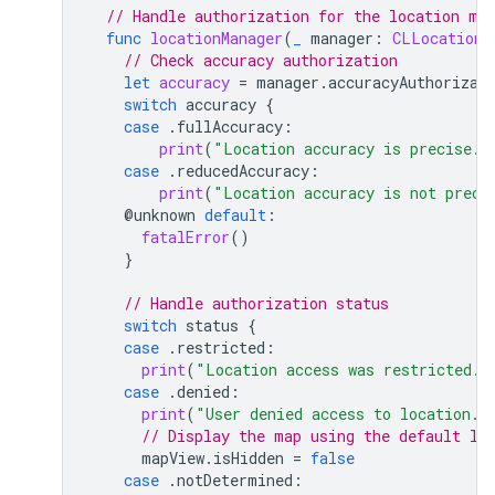
// Handle authorization for the location ma
func
locationManager
(
_
manager
:
CLLocationM
// Check accuracy authorization
let
accuracy
=
manager
.
accuracyAuthorizat
switch
accuracy
{
case
.
fullAccuracy
:
print
(
"Location accuracy is precise."
case
.
reducedAccuracy
:
print
(
"Location accuracy is not preci
@
unknown
default
:
fatalError
()
}
// Handle authorization status
switch
status
{
case
.
restricted
:
print
(
"Location access was restricted."
case
.
denied
:
print
(
"User denied access to location."
// Display the map using the default lo
mapView
.
isHidden
=
false
case
.
notDetermined
: