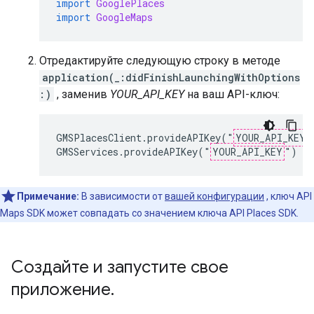
import
GooglePlaces
import
GoogleMaps
Отредактируйте следующую строку в методе
application(_:didFinishLaunchingWithOptions
:)
, заменив
YOUR_API_KEY
на ваш API-ключ:
GMSPlacesClient.provideAPIKey("
YOUR_API_KEY
"
GMSServices.provideAPIKey("
YOUR_API_KEY
")
Примечание:
В зависимости от
вашей конфигурации
, ключ API
Maps SDK может совпадать со значением ключа API Places SDK.
Создайте и запустите свое
приложение
.