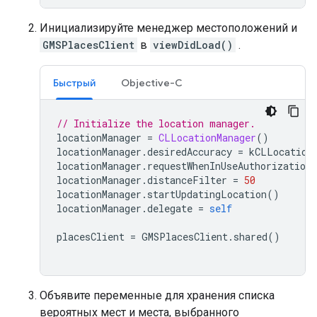
Инициализируйте менеджер местоположений и
GMSPlacesClient
в
viewDidLoad()
.
Быстрый
Objective-C
// Initialize the location manager.
locationManager
=
CLLocationManager
()
locationManager
.
desiredAccuracy
=
kCLLocation
locationManager
.
requestWhenInUseAuthorization
locationManager
.
distanceFilter
=
50
locationManager
.
startUpdatingLocation
()
locationManager
.
delegate
=
self
placesClient
=
GMSPlacesClient
.
shared
()
Объявите переменные для хранения списка
вероятных мест и места, выбранного