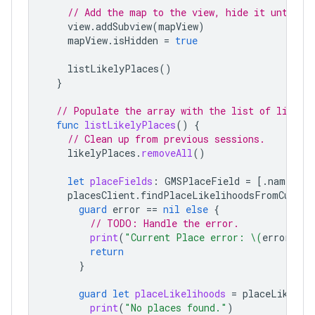
// Add the map to the view, hide it until w
view
.
addSubview
(
mapView
)
mapView
.
isHidden
=
true
listLikelyPlaces
()
}
// Populate the array with the list of likely
func
listLikelyPlaces
()
{
// Clean up from previous sessions.
likelyPlaces
.
removeAll
()
let
placeFields
:
GMSPlaceField
=
[.
name
,
.
c
placesClient
.
findPlaceLikelihoodsFromCurren
guard
error
==
nil
else
{
// TODO: Handle the error.
print
(
"Current Place error: 
\(
error
!.
lo
return
}
guard
let
placeLikelihoods
=
placeLikelih
print
(
"No places found."
)