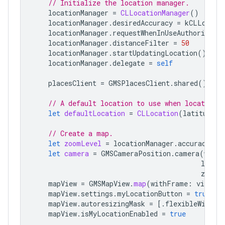
// Initialize the location manager.
locationManager
=
CLLocationManager
()
locationManager
.
desiredAccuracy
=
kCLLocati
locationManager
.
requestWhenInUseAuthorizatio
locationManager
.
distanceFilter
=
50
locationManager
.
startUpdatingLocation
()
locationManager
.
delegate
=
self
placesClient
=
GMSPlacesClient
.
shared
()
// A default location to use when location 
let
defaultLocation
=
CLLocation
(
latitude
:
// Create a map.
let
zoomLevel
=
locationManager
.
accuracyAut
let
camera
=
GMSCameraPosition
.
camera
(
withL
longit
zoom
:
mapView
=
GMSMapView
.
map
(
withFrame
:
view
.
bo
mapView
.
settings
.
myLocationButton
=
true
mapView
.
autoresizingMask
=
[.
flexibleWidth
,
mapView
.
isMyLocationEnabled
=
true