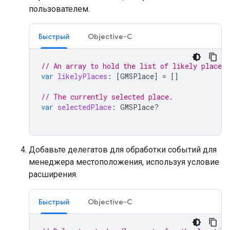
пользователем.
Быстрый
Objective-C
// An array to hold the list of likely places.
var
likelyPlaces
:
[
GMSPlace
]
=
[]
// The currently selected place.
var
selectedPlace
:
GMSPlace
?
Добавьте делегатов для обработки событий для
менеджера местоположения, используя условие
расширения.
Быстрый
Objective-C