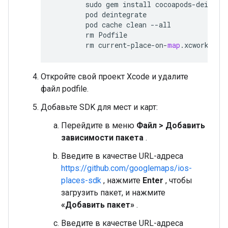
sudo
gem
install
cocoapods
-
deinteg
pod
deintegrate
pod
cache
clean
--
all
rm
Podfile
rm
current
-
place
-
on
-
map
.
xcworkspac
Откройте свой проект Xcode и удалите
файл podfile.
Добавьте SDK для мест и карт:
Перейдите в меню
Файл > Добавить
зависимости пакета
.
Введите в качестве URL-адреса
https://github.com/googlemaps/ios-
places-sdk
, нажмите
Enter
, чтобы
загрузить пакет, и нажмите
«Добавить пакет»
.
Введите в качестве URL-адреса