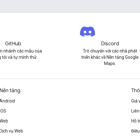
GitHub
Discord
n nhánh các mẫu của
Trò chuyện với các nhà phát
 tôi và tự mình thử.
triển khác về Nền tảng Google
Maps.
Nền tảng
Thô
Android
Giá 
iOS
Liên
Web
Hỗ t
Dịch vụ Web
Điều