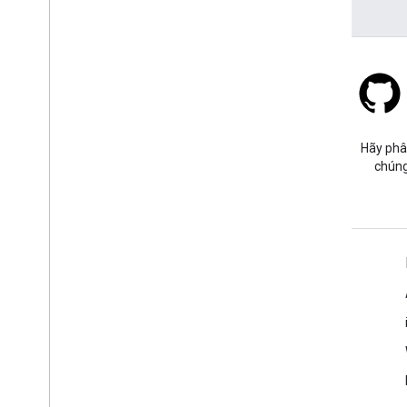
Stack Overflow
Đặt câu hỏi trong thẻ google-
Hãy phâ
maps.
chúng
Tìm hiểu thêm
Câu hỏi thường gặp
Trình khám phá các chức năng
Các phương pháp hay nhất về bảo mật API
Tối ưu hoá mức sử dụng dịch vụ web