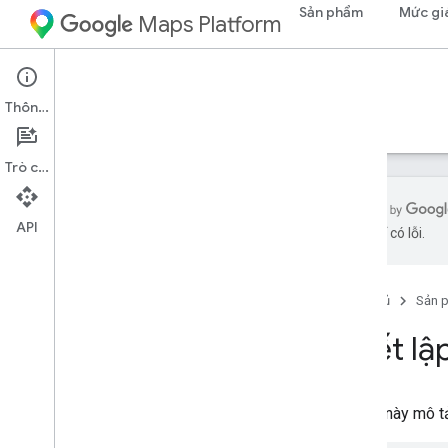
Sản phẩm
Mức gi
Maps Platform
Maps Datasets API
Thông tin
Hướng dẫn
Tài liệu tham khảo
Hỗ trợ
Trò chuyện
API
AI có thể có lỗi.
API Tập dữ liệu Maps
Tổng quan
Trang chủ
Sản 
Thiết lập
Thiết l
Thiết lập Maps Datasets API
Làm việc với tập dữ liệu
Tài liệu này mô 
Tạo một yêu cầu API