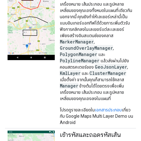
เครื่องหมาย เส้นประกอบ และรูปหลาย
เหลี่ยมของคุณเองทั้งหมดในแผนที่เดียวกัน
นอกจากนี้ คุณยังทําให้เลเยอร์เหล่านี้เป็น
แบบอินเทอร์แอกทีฟได้ด้วยการเพิ่มตัวรับ
ฟังการคลิกลงในเลเยอร์แต่ละเลเยอร์
เพียงสร้างอินสแตนซ์ของคลาส
MarkerManager
,
GroundOverlayManager
,
PolygonManager
และ
PolylineManager
แล้วส่งผ่านไปยัง
GeoJsonLayer
คอนสตรคเตอร์ของ
,
KmlLayer
ClusterManager
และ
เมื่อตั้งค่า จากนั้นคุณก็สามารถใช้คลาส
Manager
ข้างต้นได้โดยตรงเพื่อเพิ่ม
เครื่องหมาย เส้นประกอบ และรูปหลาย
เหลี่ยมของคุณเองลงในแผนที่
โปรดดูรายละเอียดใน
เอกสารประกอบ
เกี่ยว
กับ Google Maps Multi Layer Demo บน
Android
เข้ารหัสและถอดรหัสเส้น