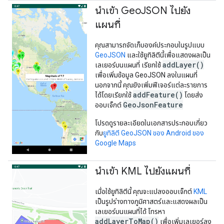
นําเข้า Geo
JSON ไปยัง
แผนที่
คุณสามารถจัดเก็บองค์ประกอบในรูปแบบ
GeoJSON
และใช้ยูทิลิตีนี้เพื่อแสดงผลเป็น
addLayer()
เลเยอร์บนแผนที่ เรียกใช้
เพื่อเพิ่มข้อมูล GeoJSON ลงในแผนที่
นอกจากนี้ คุณยังเพิ่มฟีเจอร์แต่ละรายการ
addFeature()
ได้โดยเรียกใช้
โดยส่ง
GeoJsonFeature
ออบเจ็กต์
โปรดดูรายละเอียดในเอกสารประกอบเกี่ยว
กับ
ยูทิลิตี GeoJSON ของ Android ของ
Google Maps
นําเข้า KML ไปยังแผนที่
เมื่อใช้ยูทิลิตีนี้ คุณจะแปลงออบเจ็กต์
KML
เป็นรูปร่างทางภูมิศาสตร์และแสดงผลเป็น
เลเยอร์บนแผนที่ได้ โทรหา
addLayerToMap()
เพื่อเพิ่มเลเยอร์ลง