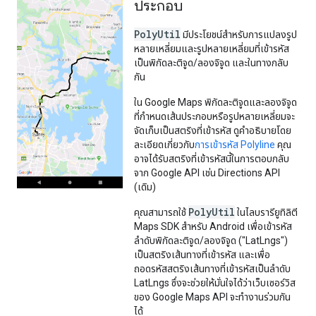
ประกอบ
PolyUtil
มีประโยชน์สำหรับการแปลงรูป
หลายเหลี่ยมและรูปหลายเหลี่ยมที่เข้ารหัส
เป็นพิกัดละติจูด/ลองจิจูด และในทางกลับ
กัน
ใน Google Maps พิกัดละติจูดและลองจิจูด
ที่กําหนดเส้นประกอบหรือรูปหลายเหลี่ยมจะ
จัดเก็บเป็นสตริงที่เข้ารหัส ดูคำอธิบายโดย
ละเอียดเกี่ยวกับ
การเข้ารหัส Polyline
คุณ
อาจได้รับสตริงที่เข้ารหัสนี้ในการตอบกลับ
จาก Google API เช่น Directions API
(เดิม)
PolyUtil
คุณสามารถใช้
ในไลบรารียูทิลิตี
Maps SDK สําหรับ Android เพื่อเข้ารหัส
ลําดับพิกัดละติจูด/ลองจิจูด ("LatLngs")
เป็นสตริงเส้นทางที่เข้ารหัส และเพื่อ
ถอดรหัสสตริงเส้นทางที่เข้ารหัสเป็นลําดับ
LatLngs ซึ่งจะช่วยให้มั่นใจได้ว่าเว็บเซอร์วิส
ของ Google Maps API จะทำงานร่วมกัน
ได้