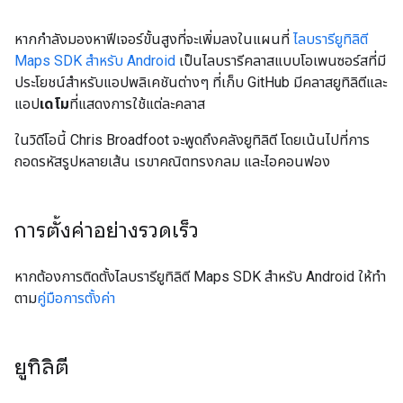
หากกำลังมองหาฟีเจอร์ขั้นสูงที่จะเพิ่มลงในแผนที่
ไลบรารียูทิลิตี
Maps SDK สำหรับ Android
เป็นไลบรารีคลาสแบบโอเพนซอร์สที่มี
ประโยชน์สําหรับแอปพลิเคชันต่างๆ ที่เก็บ GitHub มีคลาสยูทิลิตีและ
แอป
เดโม
ที่แสดงการใช้แต่ละคลาส
ในวิดีโอนี้ Chris Broadfoot จะพูดถึงคลังยูทิลิตี โดยเน้นไปที่การ
ถอดรหัสรูปหลายเส้น เรขาคณิตทรงกลม และไอคอนฟอง
การตั้งค่าอย่างรวดเร็ว
หากต้องการติดตั้งไลบรารียูทิลิตี Maps SDK สำหรับ Android ให้ทํา
ตาม
คู่มือการตั้งค่า
ยูทิลิตี