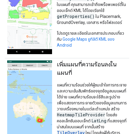
ในแผนที่ คุณสามารถเข้าถึงพร็อพเพอร์ตี้ใน
ออบเจ็กต์ KML ได้โดยเรียกใช้
getProperties()
ใน Placemark,
GroundOverlay, เอกสาร หรือโฟลเดอร์
โปรดดูรายละเอียดในเอกสารประกอบเกี่ยว
กับ
Google Maps ยูทิลิตี KML ของ
Android
เพิ่มแผนที่ความร้อนลงใน
แผนที่
แผนที่ความร้อนช่วยให้ผู้ชมเข้าใจการกระจาย
และความเข้มสัมพัทธ์ของจุดข้อมูลบนแผนที่
ได้ง่าย แผนที่ความร้อนจะใช้สีและรูปร่าง
เพื่อแสดงการกระจายตัวของข้อมูลแทนการ
วางเครื่องหมายในแต่ละตำแหน่ง สร้าง
HeatmapTileProvider
โดยส่ง
LatLng
คอลเล็กชันออบเจ็กต์
ที่แสดงจุดที่
น่าสนใจบนแผนที่ จากนั้นสร้าง
TileOverlay
ใหม่ โดยส่งผู้ให้บริการ