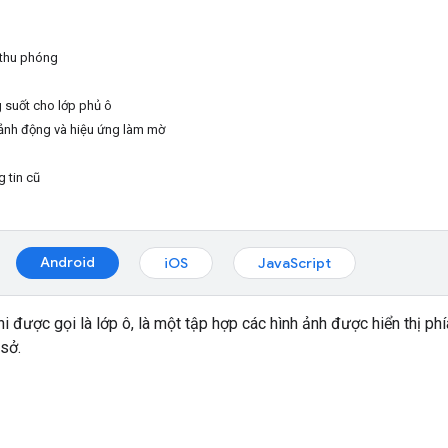
 thu phóng
g suốt cho lớp phủ ô
 ảnh động và hiệu ứng làm mờ
 tin cũ
Android
iOS
JavaScript
i được gọi là lớp ô, là một tập hợp các hình ảnh được hiển thị phí
sở.