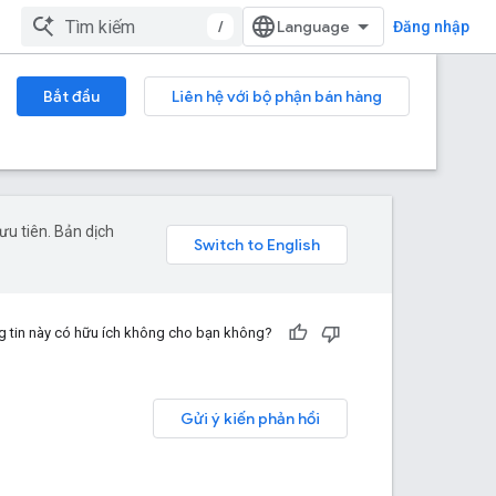
/
Đăng nhập
Bắt đầu
Liên hệ với bộ phận bán hàng
u tiên. Bản dịch
 tin này có hữu ích không cho bạn không?
Gửi ý kiến phản hồi