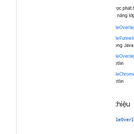
Thư viện Maps Rx
Chiến lược phát
Trình bổ trợ Secrets Gradle
hoạ tính năng lớ
Di chuyển từ SDK Maps phiên bản 3
Beta
TileOverla
TileFunnel
trong Java
TileOverla
Kotlin
TileChrom
Kotlin
Giới thiệu
Đáp
TileOverl
sở.