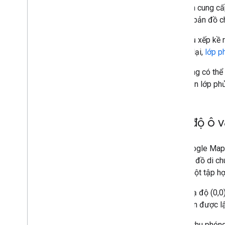
Bạn cần cung cấ
dữ liệu bản đồ c
Lớp phủ xếp kề r
Ngược lại,
lớp p
Bạn cũng có thể 
suốt trên lớp ph
Toạ độ ô 
API Google Maps
Khi bản đồ di ch
thành một tập hợp
Ô có toạ độ (0,0
thông tin được l
Ở mức thu phóng 