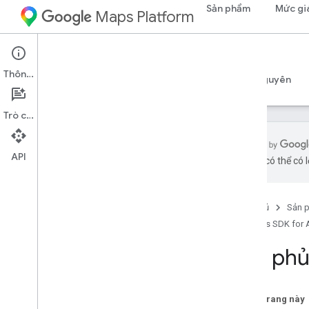
Sản phẩm
Mức gi
Maps Platform
Android
Maps SDK for Android
Thông tin
Hướng dẫn
Tài liệu tham khảo
Mẫu
Tài nguyên
Trò chuyện
API
bằng AI có thể có l
SDK bản đồ dành cho Android
Tổng quan
Trang chủ
Sản 
Bắt đầu nhanh
Maps SDK for 
Thiết lập
Lớp phủ
Thiết lập Maps SDK cho Android
Thiết lập dự án Android Studio
Phiên bản
Trên trang này