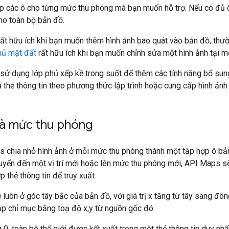
p các ô cho từng mức thu phóng mà bạn muốn hỗ trợ. Nếu có đủ ô
ho toàn bộ bản đồ.
ất hữu ích khi bạn muốn thêm hình ảnh bao quát vào bản đồ, thườ
hủ mặt đất
rất hữu ích khi bạn muốn chỉnh sửa một hình ảnh tại m
sử dụng lớp phủ xếp kề trong suốt để thêm các tính năng bổ sung
ủ thẻ thông tin theo phương thức lập trình hoặc cung cấp hình ảnh 
và mức thu phóng
 chia nhỏ hình ảnh ở mỗi mức thu phóng thành một tập hợp ô bản
uyển đến một vị trí mới hoặc lên mức thu phóng mới, API Maps sẽ
 thẻ thông tin để truy xuất.
) luôn ở góc tây bắc của bản đồ, với giá trị x tăng từ tây sang đô
ập chỉ mục bằng toạ độ x,y từ nguồn gốc đó.
0, toàn bộ thế giới được kết xuất trong một thẻ thông tin duy nhấ