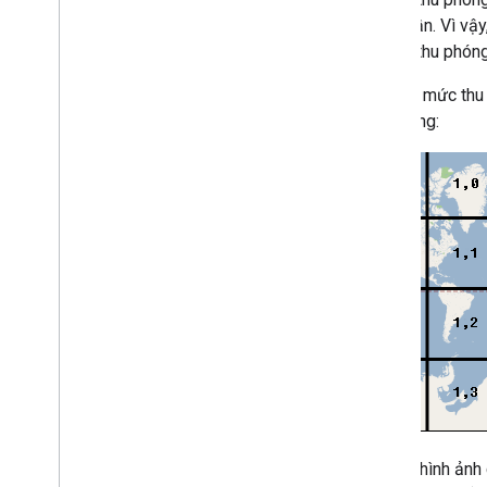
gấp 2 lần. Vì vậ
Ở mức thu phóng 3
Ví dụ: ở mức thu
thu phóng:
Khi tạo hình ảnh