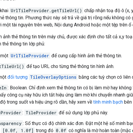
 khai
UrlTileProvider.getTileUrl()
chấp nhận toạ độ ô (x, y
ẻ thông tin. Phương thức này sẽ trả về giá trị rỗng nếu không có g
ới một tài nguyên trên web, Nội dung Android hoặc một tệp trên ổ 
nh ảnh thẻ thông tin trên máy chủ, được xác định cho tất cả x,y t
 thẻ thông tin lớp phủ:
a một
UrlTileProvider
để cung cấp hình ảnh thẻ thông tin.
tTileUrl()
để tạo URL cho từng thẻ thông tin hình ảnh.
một
đối tượng
TileOverlayOptions
bằng các tuỳ chọn có liên 
eIn
: Boolean. Chỉ định xem thẻ thông tin có bị làm mờ hay không
hấy công cụ này hữu ích tắt hiệu ứng làm mờ khi chuyển nhanh giữ
 độ trong suốt và hiệu ứng rõ dần, hãy xem về
tính minh bạch
bên 
eProvider
:
TileProvider
để sử dụng lớp phủ này.
nsparency
: Số thực có độ chính xác đơn. Đặt một hệ số minh bạc
ô
[0.0f, 1.0f]
trong đó
0.0f
có nghĩa là mờ hoàn toàn (mặc 