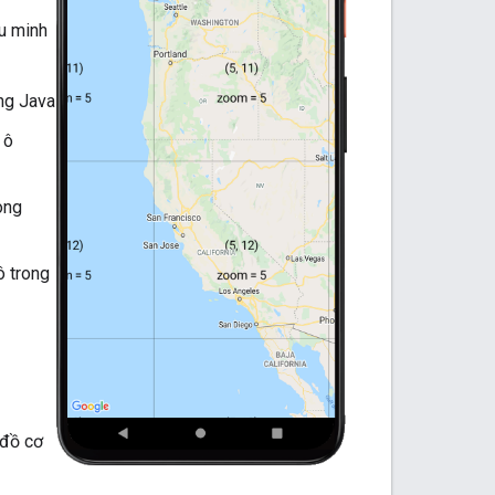
u minh
ong Java
 ô
ong
ô trong
 đồ cơ