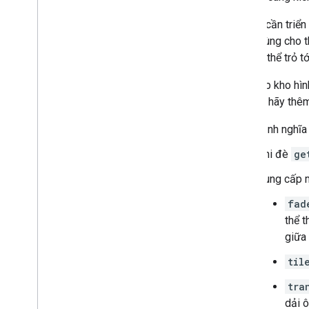
Bạn sẽ cần triển
được dùng cho th
URL có thể trỏ t
Thiết lập kho hì
Sau đó, hãy thêm
Định nghĩ
Ghi đè
ge
Cung cấp 
fad
thể t
giữa
til
tra
dải 