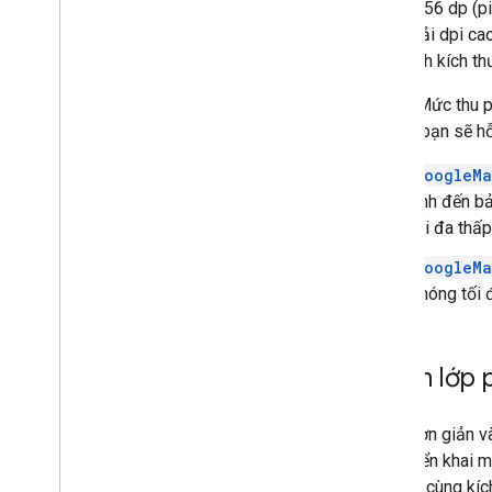
Maps 256 dp (pixe
phân giải dpi ca
màn hình kích th
Lưu ý: Mức thu p
tin của bạn sẽ hỗ
GoogleMa
tính đến b
tối đa thấ
GoogleMa
phóng tối 
Thêm lớp 
Cách đơn giản và
cách triển khai 
phải có cùng kíc