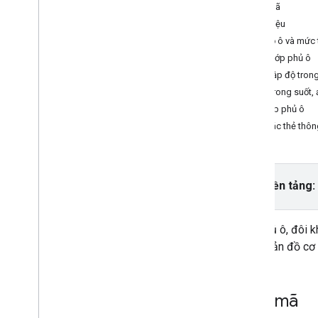
Mẫu mã
Tác vụ và khái niệm
Giới thiệu
Tạo và định cấu hình bản đồ
Toạ độ ô và mức
Tương tác với bản đồ
Thêm lớp phủ ô
Vẽ trên bản đồ
Thiết lập độ tron
Điểm đánh dấu
Độ trong suốt,
Điểm đánh dấu nâng cao
Xoá lớp phủ ô
Cửa sổ thông tin
Xoá các thẻ thông
Hình dạng
Lớp phủ mặt đất
Lớp phủ xếp kề
Chọn nền tảng:
Tuỳ chỉnh bản đồ
Cải thiện khả năng hỗ trợ tiếp cận
API Maps trên Wear OS
Lớp phủ ô, đôi kh
các ô bản đồ cơ 
Thư viện nguồn mở
Thư viện tiện ích
Tiện ích Kotlin KTX
Mẫu mã
Thư viện Maps Compose