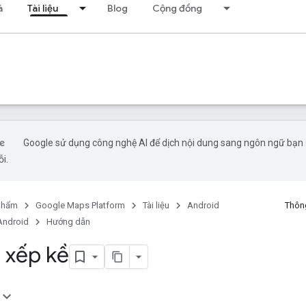
á
Tài liệu
Blog
Cộng đồng
Google sử dụng công nghệ AI để dịch nội dung sang ngôn ngữ bạn ư
ỗi.
phẩm
Google Maps Platform
Tài liệu
Android
Thông
Android
Hướng dẫn
 xếp kề