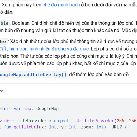
. Xem phần này trên
chế độ minh bạch
ở bên dưới đối với mã mẫu
rõ dần.
ible
: Boolean. Chỉ định chế độ hiển thị của thẻ thông tin lớp phủ. 
ên bản đồ nhưng vẫn giữ lại tất cả thuộc tính khác của nó. Mặc đị
dex
: Xác định thứ tự của lớp phủ thẻ thông tin sẽ được vẽ tương
đất
,
hình tròn, hình nhiều đường và đa giác
. Lớp phủ có chỉ số z 
thấp hơn. Thứ tự của các lớp phủ có cùng chỉ mục z là tuỳ ý. Chỉ
uôn được vẽ phía trên các lớp phủ khác, bất kể chỉ mục z của lớp
oogleMap.addTileOverlay()
để thêm lớp phủ vào bản đồ.
va
einit
var
map
:
GoogleMap
vider
:
TileProvider
=
object
:
UrlTileProvider
(
256
,
256
e
fun
getTileUrl
(
x
:
Int
,
y
:
Int
,
zoom
:
Int
):
URL? 
{