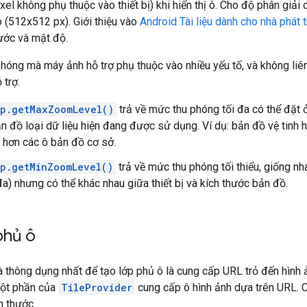
l không phụ thuộc vào thiết bị) khi hiển thị ô. Cho độ phân giải c
o (512x512 px). Giới thiệu vào
Android Tài liệu dành cho nhà phát t
ước và mật độ.
hóng mà máy ảnh hỗ trợ phụ thuộc vào nhiều yếu tố, và không li
 trợ.
p.getMaxZoomLevel()
trả về mức thu phóng tối đa có thể đặt ở 
ản đồ loại dữ liệu hiện đang được sử dụng. Ví dụ: bản đồ vệ tinh
p hơn các ô bản đồ cơ sở.
p.getMinZoomLevel()
trả về mức thu phóng tối thiểu, giống nh
đa) nhưng có thể khác nhau giữa thiết bị và kích thước bản đồ.
phủ ô
 thông dụng nhất để tạo lớp phủ ô là cung cấp URL trỏ đến hình 
một phần của
TileProvider
cung cấp ô hình ảnh dựa trên URL. C
h thước.