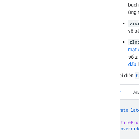
bạch
ứng 
vis
vẽ tr
zIn
mặt 
số z 
dấu
l
Gọi điện
G
Kotlin
Ja
private
lat
var
tilePro
overrid