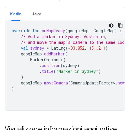
Kotlin
Java
override
fun
onMapReady
(
googleMap
:
GoogleMap
)
{
// Add a marker in Sydney, Australia,
// and move the map's camera to the same locat
val
sydney
=
LatLng
(
-
33.852
,
151.211
)
googleMap
.
addMarker
(
MarkerOptions
()
.
position
(
sydney
)
.
title
(
"Marker in Sydney"
)
)
googleMap
.
moveCamera
(
CameraUpdateFactory
.
newLa
}
Visualizzare informazioni aggiuntive