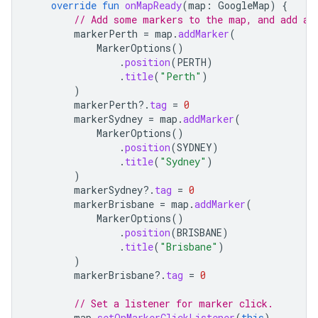
override
fun
onMapReady
(
map
:
GoogleMap
)
{
// Add some markers to the map, and add a 
markerPerth
=
map
.
addMarker
(
MarkerOptions
()
.
position
(
PERTH
)
.
title
(
"Perth"
)
)
markerPerth
?.
tag
=
0
markerSydney
=
map
.
addMarker
(
MarkerOptions
()
.
position
(
SYDNEY
)
.
title
(
"Sydney"
)
)
markerSydney
?.
tag
=
0
markerBrisbane
=
map
.
addMarker
(
MarkerOptions
()
.
position
(
BRISBANE
)
.
title
(
"Brisbane"
)
)
markerBrisbane
?.
tag
=
0
// Set a listener for marker click.
map
.
setOnMarkerClickListener
(
this
)