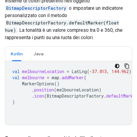
insieme di colori predefiniti nell'oggetto
BitmapDescriptorFactory
o impostare un indicatore
personalizzato con il metodo
BitmapDescriptorFactory.defaultMarker(float
hue)
. La tonalità è un valore compreso tra 0 e 360, che
rappresenta i punti su una ruota dei colori.
Kotlin
Java
val
melbourneLocation
=
LatLng
(
-
37.813
,
144.962
)
val
melbourne
=
map
.
addMarker
(
MarkerOptions
()
.
position
(
melbourneLocation
)
.
icon
(
BitmapDescriptorFactory
.
defaultMarke
)