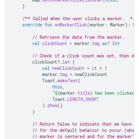
}
/** Called when the user clicks a marker.  */
override
fun
onMarkerClick
(
marker
:
Marker
):
Bo
// Retrieve the data from the marker.
val
clickCount
=
marker
.
tag
as?
Int
// Check if a click count was set, then dis
clickCount
?.
let
{
val
newClickCount
=
it
+
1
marker
.
tag
=
newClickCount
Toast
.
makeText
(
this
,
"
${
marker
.
title
}
 has been clicked 
Toast
.
LENGTH_SHORT
).
show
()
}
// Return false to indicate that we have n
// for the default behavior to occur (whic
// marker is centered and for the marker's