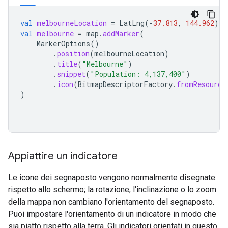
val
melbourneLocation
=
LatLng
(
-
37.813
,
144.962
)
val
melbourne
=
map
.
addMarker
(
MarkerOptions
()
.
position
(
melbourneLocation
)
.
title
(
"Melbourne"
)
.
snippet
(
"Population: 4,137,400"
)
.
icon
(
BitmapDescriptorFactory
.
fromResource
)
Appiattire un indicatore
Le icone dei segnaposto vengono normalmente disegnate
rispetto allo schermo; la rotazione, l'inclinazione o lo zoom
della mappa non cambiano l'orientamento del segnaposto.
Puoi impostare l'orientamento di un indicatore in modo che
sia piatto rispetto alla terra. Gli indicatori orientati in questo