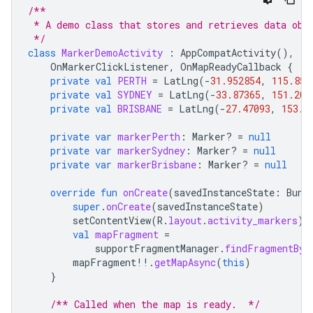
/**
 * A demo class that stores and retrieves data obj
 */
class
MarkerDemoActivity
:
AppCompatActivity
(),
OnMarkerClickListener
,
OnMapReadyCallback
{
private
val
PERTH
=
LatLng
(
-
31.952854
,
115.857
private
val
SYDNEY
=
LatLng
(
-
33.87365
,
151.206
private
val
BRISBANE
=
LatLng
(
-
27.47093
,
153.0
private
var
markerPerth
:
Marker? 
=
null
private
var
markerSydney
:
Marker? 
=
null
private
var
markerBrisbane
:
Marker? 
=
null
override
fun
onCreate
(
savedInstanceState
:
Bund
super
.
onCreate
(
savedInstanceState
)
setContentView
(
R
.
layout
.
activity_markers
)
val
mapFragment
=
supportFragmentManager
.
findFragmentByI
mapFragment
!!
.
getMapAsync
(
this
)
}
/** Called when the map is ready.  */