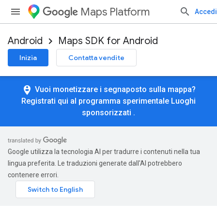
Maps Platform
Accedi
Android
Maps SDK for Android
Inizia
Contatta vendite
person_pin_circle
Vuoi monetizzare i segnaposto sulla mappa?
Registrati qui al programma sperimentale Luoghi
sponsorizzati
.
Google utilizza la tecnologia AI per tradurre i contenuti nella tua
lingua preferita. Le traduzioni generate dall'AI potrebbero
contenere errori.