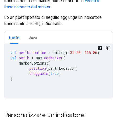
trascinamento sul marker, come descritto in
Eventi di
trascinamento del marker
.
Lo snippet riportato di seguito aggiunge un indicatore
trascinabile a Perth, in Australia.
Kotlin
Java
val
perthLocation
=
LatLng
(
-
31.90
,
115.86
)
val
perth
=
map
.
addMarker
(
MarkerOptions
()
.
position
(
perthLocation
)
.
draggable
(
true
)
)
Personalizzare un indicatore