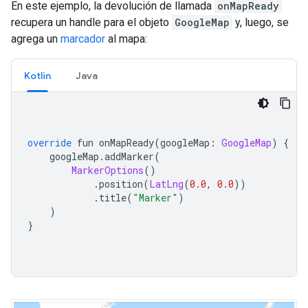
En este ejemplo, la devolución de llamada
onMapReady
recupera un handle para el objeto
GoogleMap
y, luego, se
agrega un
marcador
al mapa:
Kotlin
Java
override
 fun onMapReady
(
googleMap
:
GoogleMap
)
{
    googleMap
.
addMarker
(
MarkerOptions
()
.
position
(
LatLng
(
0.0
,
0.0
))
.
title
(
"Marker"
)
)
}