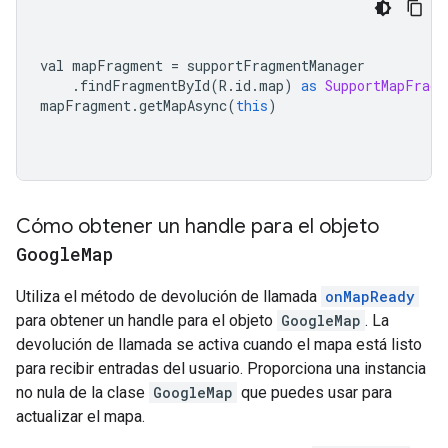
val mapFragment 
=
 supportFragmentManager
.
findFragmentById
(
R
.
id
.
map
)
as
SupportMapFragm
mapFragment
.
getMapAsync
(
this
)
Cómo obtener un handle para el objeto
Google
Map
Utiliza el método de devolución de llamada
onMapReady
para obtener un handle para el objeto
GoogleMap
. La
devolución de llamada se activa cuando el mapa está listo
para recibir entradas del usuario. Proporciona una instancia
no nula de la clase
GoogleMap
que puedes usar para
actualizar el mapa.