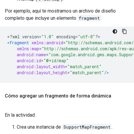
Por ejemplo, aquí te mostramos un archivo de diseño
completo que incluye un elemento
fragment
:
<?
xml version
=
"1.0"
 encoding
=
"utf-8"
?>
<fragment
xmlns:android
=
"http://schemas.android.com/
xmlns:map
=
"http://schemas.android.com/apk/res-au
android:name
=
"com.google.android.gms.maps.Suppor
android:id
=
"@+id/map"
android:layout_width
=
"match_parent"
android:layout_height
=
"match_parent"
/>
Cómo agregar un fragmento de forma dinámica
En la actividad:
Crea una instancia de
SupportMapFragment
.