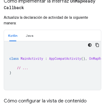
Cómo implementar la interfaz
On
Map
Ready
Callback
Actualiza la declaración de actividad de la siguiente
manera:
Kotlin
Java
class
MainActivity
:
AppCompatActivity
(),
OnMapRea
// ...
}
Cómo configurar la vista de contenido