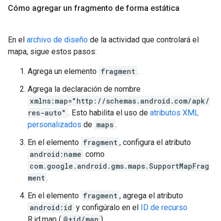
Cómo agregar un fragmento de forma estática
En el
archivo de diseño
de la actividad que controlará el
mapa, sigue estos pasos:
Agrega un elemento
fragment
.
Agrega la declaración de nombre
xmlns:map="http://schemas.android.com/apk/
res-auto"
. Esto habilita el uso de
atributos XML
personalizados
de
maps
.
En el elemento
fragment
, configura el atributo
android:name
como
com.google.android.gms.maps.SupportMapFrag
ment
.
En el elemento
fragment
, agrega el atributo
android:id
y configúralo en el
ID de recurso
R.id.map (
@+id/map
).