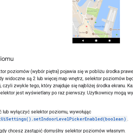
ziomu
tor poziomów (wybór piętra) pojawia się w pobliżu środka prawe
Gdy widoczne są 2 lub więcej map wnętrz, selektor poziomów będ
 czyli zwykle tego, który znajduje się najbliżej środka ekranu.
selektor jest wyświetlany po raz pierwszy. Użytkownicy mogą wy
 lub wyłączyć selektor poziomu, wywołując
tUiSettings().setIndoorLevelPickerEnabled(boolean)
.
, gdy chcesz zastąpić domyślny selektor poziomów własnym.