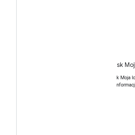
Przycisk Moj
Przycisk Moja l
Więcej informac