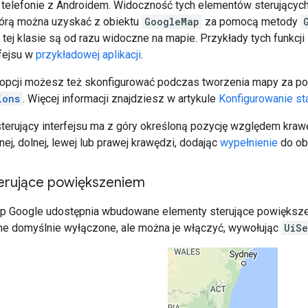
telefonie z Androidem. Widoczność tych elementów sterujący
którą można uzyskać z obiektu
GoogleMap
za pomocą metody
ej klasie są od razu widoczne na mapie. Przykłady tych funkcji
rfejsu w
przykładowej aplikacji
.
opcji możesz też skonfigurować podczas tworzenia mapy za p
ions
. Więcej informacji znajdziesz w artykule
Konfigurowanie s
terujący interfejsu ma z góry określoną pozycję względem kr
nej, dolnej, lewej lub prawej krawędzi, dodając
wypełnienie
do ob
erujące powiększeniem
ap Google udostępnia wbudowane elementy sterujące powiększe
ne domyślnie wyłączone, ale można je włączyć, wywołując
UiSe