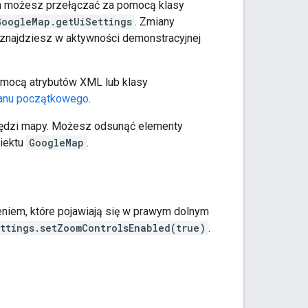
ch możesz przełączać za pomocą klasy
GoogleMap.getUiSettings
. Zmiany
 znajdziesz w aktywności demonstracyjnej
omocą atrybutów XML lub klasy
tanu początkowego
.
awędzi mapy. Możesz odsunąć elementy
iektu
GoogleMap
.
niem, które pojawiają się w prawym dolnym
ttings.setZoomControlsEnabled(true)
.