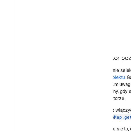
Selektor po
Domyślnie selek
mapę obiektu
. 
w centrum uwagi,
wybierany, gdy 
w selektorze.
Możesz włączyć
GoogleMap.ge
Przydaje się to