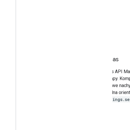
Kompas
Interfejs API M
rogu mapy. Komp
niezerowe nachy
(domyślna orien
UiSettings.s