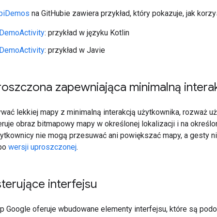
ApiDemos
na GitHubie zawiera przykład, który pokazuje, jak korzy
sDemoActivity
: przykład w języku Kotlin
sDemoActivity
: przykład w Javie
roszczona zapewniająca minimalną intera
ywać lekkiej mapy z minimalną interakcją użytkownika, rozważ 
ruje obraz bitmapowy mapy w określonej lokalizacji i na okreś
ytkownicy nie mogą przesuwać ani powiększać mapy, a gesty nie 
 po
wersji uproszczonej
.
terujące interfejsu
ap Google oferuje wbudowane elementy interfejsu, które są podob