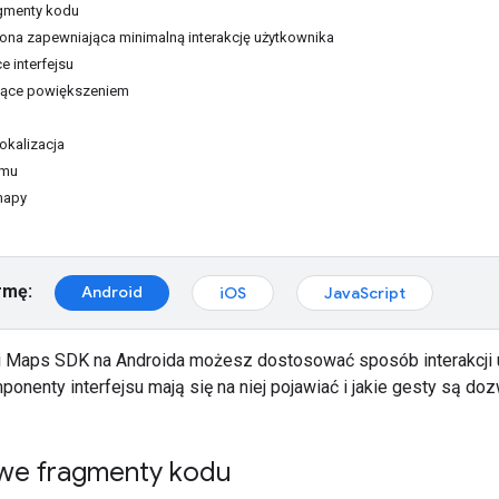
gmenty kodu
ona zapewniająca minimalną interakcję użytkownika
e interfejsu
ujące powiększeniem
okalizacja
omu
mapy
rmę:
Android
iOS
JavaScript
i Maps SDK na Androida możesz dostosować sposób interakcji u
nenty interfejsu mają się na niej pojawiać i jakie gesty są do
we fragmenty kodu