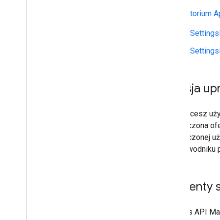
Mapach Google
Repozytorium 
Biblioteka Map Rx
Wtyczka Gradle obiektów tajnych
UiSetting
Migracja z pakietu SDK Map
Google w wersji 3 beta
UiSetting
Wersja up
Jeśli chcesz uż
uproszczona ofe
uproszczonej uż
w przewodniku
Elementy s
Interfejs API M