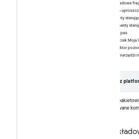
Przykładowe fra
Wersje
Wersja uproszcz
Elementy sterując
Zadania i koncepcje
Elementy ster
Tworzenie i konfigurowanie mapy
Kompas
Interakcja z mapą
Przycisk Moja l
Kamera i widok
Selektor pozi
Elementy sterujące i gesty
Pasek narzędzi 
Wydarzenia
Dane o lokalizacji
Uruchom Mapy Google
Rysuj na mapie
Wybierz platfo
Dostosowywanie map
Ułatwienia dostępu
Dzięki pakietow
Interfejs API Map Google na Wear OS
wbudowane kompo
Biblioteki open source
Biblioteka narzędzi
Przykłado
Rozszerzenia KTX Kotlin
Biblioteka tworzenia wiadomości w