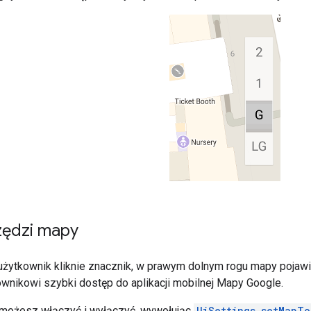
zędzi mapy
użytkownik kliknie znacznik, w prawym dolnym rogu mapy pojawi
wnikowi szybki dostęp do aplikacji mobilnej Mapy Google.
 możesz włączyć i wyłączyć, wywołując
UiSettings.setMapTo