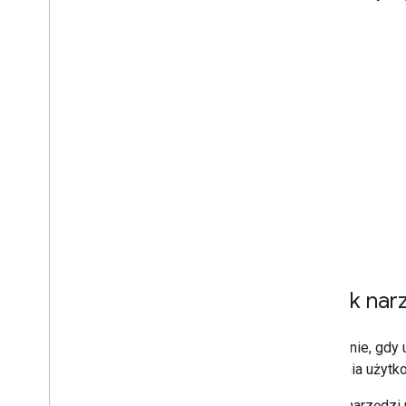
Pasek nar
Domyślnie, gdy 
zapewnia użytko
Pasek narzędzi