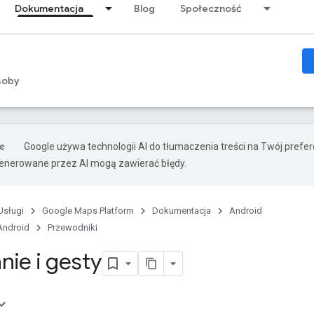
Dokumentacja
Blog
Społeczność
soby
Google używa technologii AI do tłumaczenia treści na Twój prefe
nerowane przez AI mogą zawierać błędy.
Usługi
Google Maps Platform
Dokumentacja
Android
Android
Przewodniki
nie i gesty