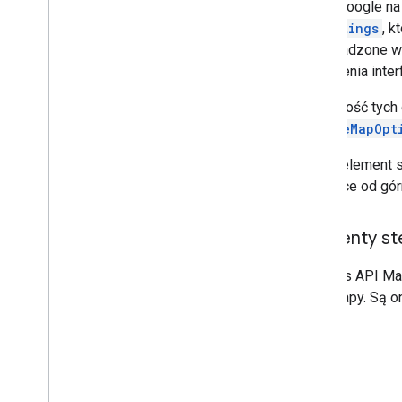
Mapy Google na 
UiSettings
, 
wprowadzone w t
Ustawienia inte
Większość tych 
GoogleMapOpt
Każdy element s
sterujące od gór
Elementy st
Interfejs API M
rogu mapy. Są o