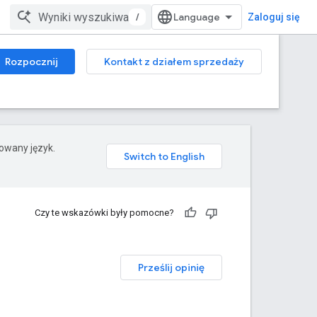
/
Zaloguj się
Rozpocznij
Kontakt z działem sprzedaży
rowany język.
Czy te wskazówki były pomocne?
Prześlij opinię