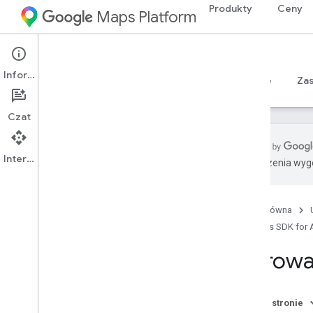
Produkty
Ceny
Maps Platform
Android
Maps SDK for Android
Informacje
Przewodniki
Materiały referencyjne
Sample
Za
Czat
Interfejs API
Tłumaczenia wyge
Maps SDK na Androida
Przegląd
Strona główna
Krótkie wprowadzenie
Maps SDK for 
Konfiguracja
Sterowa
Konfigurowanie pakietu Maps SDK na
Androida
Konfigurowanie projektu na Androida
Na tej stronie
Studio