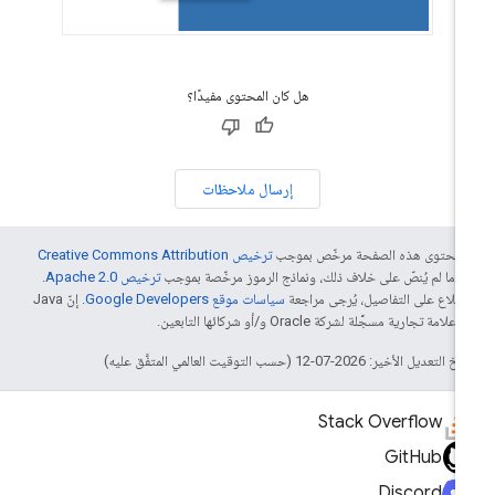
هل كان المحتوى مفيدًا؟
إرسال ملاحظات
ّ محتوى هذه الصفحة مرخّص بموجب
ترخيص Creative Commons Attribution
4‏
ما لم يُنصّ على خلاف ذلك، ونماذج الرموز مرخّصة بموجب
ترخيص Apache 2.0‏
.
اطّلاع على التفاصيل، يُرجى مراجعة
سياسات موقع Google Developers‏
. إنّ Java
لامة تجارية مسجَّلة لشركة Oracle و/أو شركائها التابعين.
التعديل الأخير: 2026-07-12 (حسب التوقيت العالمي المتفَّق عليه)
Stack Overflow
GitHub
Discord