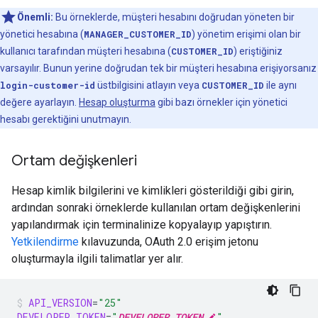
Önemli:
Bu örneklerde, müşteri hesabını doğrudan yöneten bir
yönetici hesabına (
MANAGER_CUSTOMER_ID
) yönetim erişimi olan bir
kullanıcı tarafından müşteri hesabına (
CUSTOMER_ID
) eriştiğiniz
varsayılır. Bunun yerine doğrudan tek bir müşteri hesabına erişiyorsanız
login-customer-id
üstbilgisini atlayın veya
CUSTOMER_ID
ile aynı
değere ayarlayın.
Hesap oluşturma
gibi bazı örnekler için yönetici
hesabı gerektiğini unutmayın.
Ortam değişkenleri
Hesap kimlik bilgilerini ve kimlikleri gösterildiği gibi girin,
ardından sonraki örneklerde kullanılan ortam değişkenlerini
yapılandırmak için terminalinize kopyalayıp yapıştırın.
Yetkilendirme
kılavuzunda, OAuth 2.0 erişim jetonu
oluşturmayla ilgili talimatlar yer alır.
API_VERSION
=
"25"
DEVELOPER_TOKEN
=
"
DEVELOPER_TOKEN
"