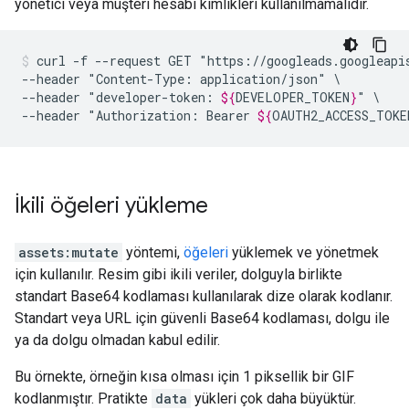
yönetici veya müşteri hesabı kimlikleri kullanılmamalıdır.
curl
-f
--request
GET
"https://googleads.googleapi
--header
"Content-Type:
application/json"
\

--header
"developer-token:
${
DEVELOPER_TOKEN
}
"
\

--header
"Authorization:
Bearer
${
OAUTH2_ACCESS_TOKE
İkili öğeleri yükleme
assets:mutate
yöntemi,
öğeleri
yüklemek ve yönetmek
için kullanılır. Resim gibi ikili veriler, dolguyla birlikte
standart Base64 kodlaması kullanılarak dize olarak kodlanır.
Standart veya URL için güvenli Base64 kodlaması, dolgu ile
ya da dolgu olmadan kabul edilir.
Bu örnekte, örneğin kısa olması için 1 piksellik bir GIF
kodlanmıştır. Pratikte
data
yükleri çok daha büyüktür.