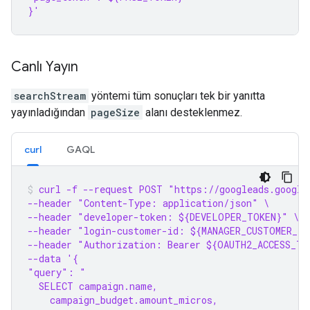
}'
Canlı Yayın
searchStream
yöntemi tüm sonuçları tek bir yanıtta
yayınladığından
pageSize
alanı desteklenmez.
curl
GAQL
curl -f --request POST "https://googleads.google
--header "Content-Type: application/json" \
--header "developer-token: ${DEVELOPER_TOKEN}" \
--header "login-customer-id: ${MANAGER_CUSTOMER_ID
--header "Authorization: Bearer ${OAUTH2_ACCESS_TO
--data '{
"query": "
  SELECT campaign.name,
    campaign_budget.amount_micros,