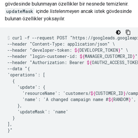
gövdesinde bulunmayan özellikler bir nesnede temizlenir.
updateMask
içinde
listelenmeyen
ancak istek gövdesinde
bulunan özellikler yoksayılır.
curl
-f
--request
POST
"https://googleads.googleap
--header
"Content-Type:
application/json"
\

--header
"developer-token:
${
DEVELOPER_TOKEN
}
"
\

--header
"login-customer-id:
${
MANAGER_CUSTOMER_ID
}
"
--header
"Authorization:
Bearer
${
OAUTH2_ACCESS_TOKE
--data
"{

'operations':
'update':
'resourceName':
'customers/
${
CUSTOMER_ID
}
/cam
'name':
'A
changed
campaign
name
#
${
RANDOM
}
'updateMask':
}

],

}"