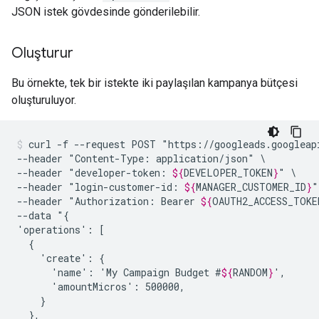
JSON istek gövdesinde gönderilebilir.
Oluşturur
Bu örnekte, tek bir istekte iki paylaşılan kampanya bütçesi
oluşturuluyor.
curl
-f
--request
POST
"https://googleads.googleap
--header
"Content-Type:
application/json"
\

--header
"developer-token:
${
DEVELOPER_TOKEN
}
"
\

--header
"login-customer-id:
${
MANAGER_CUSTOMER_ID
}
"
--header
"Authorization:
Bearer
${
OAUTH2_ACCESS_TOKE
--data
"{

'operations':
'create':
'name':
'My
Campaign
Budget
#
${
RANDOM
}
'amountMicros':