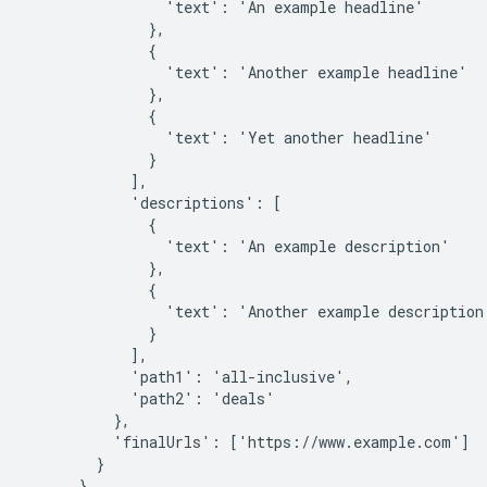
'text':
'An
example
'text':
'Another
example
'text':
'Yet
another
'descriptions':
'text':
'An
example
'text':
'Another
example
'path1':
'path2':
'finalUrls':