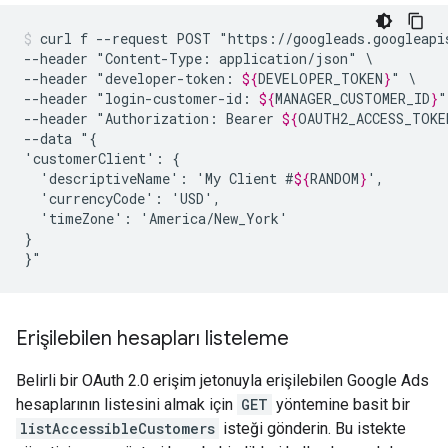
curl
f
--request
POST
"https://googleads.googleapi
--header
"Content-Type:
application/json"
\

--header
"developer-token:
${
DEVELOPER_TOKEN
}
"
\

--header
"login-customer-id:
${
MANAGER_CUSTOMER_ID
}
"
--header
"Authorization:
Bearer
${
OAUTH2_ACCESS_TOKE
--data
"{

'customerClient':
'descriptiveName':
'My
Client
#
${
RANDOM
}
'currencyCode':
'timeZone':
'America/New_York'

}

}"
Erişilebilen hesapları listeleme
Belirli bir OAuth 2.0 erişim jetonuyla erişilebilen Google Ads
hesaplarının listesini almak için
GET
yöntemine basit bir
listAccessibleCustomers
isteği gönderin. Bu istekte