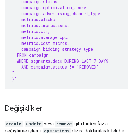
    campaign.status,
    campaign.optimization_score,
    campaign.advertising_channel_type,
    metrics.clicks,
    metrics.impressions,
    metrics.ctr,
    metrics.average_cpc,
    metrics.cost_micros,
    campaign.bidding_strategy_type
  FROM campaign
  WHERE segments.date DURING LAST_7_DAYS
    AND campaign.status != 'REMOVED'
"
}'
Değişiklikler
create
,
update
veya
remove
gibi birden fazla
değiştirme işlemi,
operations
dizisi doldurularak tek bir