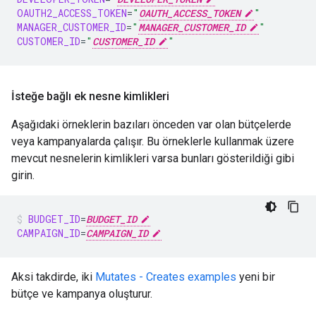
OAUTH2_ACCESS_TOKEN
=
"
OAUTH_ACCESS_TOKEN
"
MANAGER_CUSTOMER_ID
=
"
MANAGER_CUSTOMER_ID
"
CUSTOMER_ID
=
"
CUSTOMER_ID
"
İsteğe bağlı ek nesne kimlikleri
Aşağıdaki örneklerin bazıları önceden var olan bütçelerde
veya kampanyalarda çalışır. Bu örneklerle kullanmak üzere
mevcut nesnelerin kimlikleri varsa bunları gösterildiği gibi
girin.
BUDGET_ID
=
BUDGET_ID
CAMPAIGN_ID
=
CAMPAIGN_ID
Aksi takdirde, iki
Mutates - Creates examples
yeni bir
bütçe ve kampanya oluşturur.