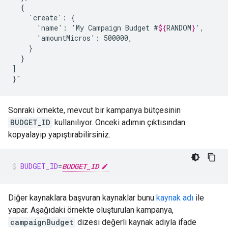
'create':
'name':
'My
Campaign
Budget
#
${
RANDOM
}
'amountMicros':
}

]

}"
Sonraki örnekte, mevcut bir kampanya bütçesinin
BUDGET_ID
kullanılıyor. Önceki adımın çıktısından
kopyalayıp yapıştırabilirsiniz.
BUDGET_ID
=
BUDGET_ID
Diğer kaynaklara başvuran kaynaklar bunu
kaynak adı
ile
yapar. Aşağıdaki örnekte oluşturulan kampanya,
campaignBudget
dizesi değerli kaynak adıyla ifade