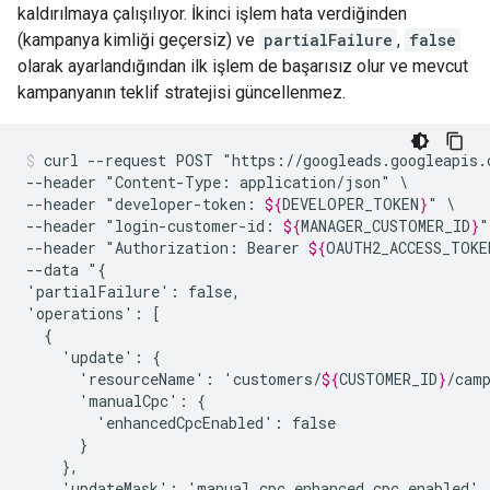
kaldırılmaya çalışılıyor. İkinci işlem hata verdiğinden
(kampanya kimliği geçersiz) ve
partialFailure
,
false
olarak ayarlandığından ilk işlem de başarısız olur ve mevcut
kampanyanın teklif stratejisi güncellenmez.
curl
--request
POST
"https://googleads.googleapis.
--header
"Content-Type:
application/json"
\

--header
"developer-token:
${
DEVELOPER_TOKEN
}
"
\

--header
"login-customer-id:
${
MANAGER_CUSTOMER_ID
}
"
--header
"Authorization:
Bearer
${
OAUTH2_ACCESS_TOKE
--data
"{

'partialFailure':
false,

'operations':
'update':
'resourceName':
'customers/
${
CUSTOMER_ID
}
/cam
'manualCpc':
'enhancedCpcEnabled':
'updateMask':