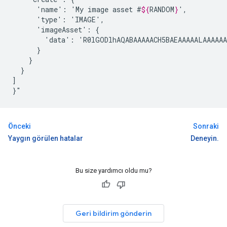
'name':
'My
image
asset
#
${
RANDOM
}
'type':
'imageAsset':
'data':
}

]

}"
Önceki
Sonraki
Yaygın görülen hatalar
Deneyin.
Bu size yardımcı oldu mu?
Geri bildirim gönderin