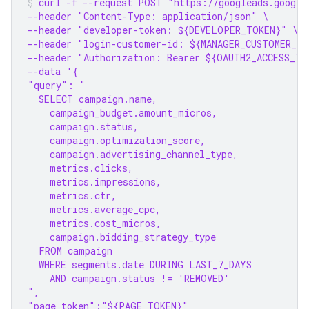
curl -f --request POST "https://googleads.google
--header "Content-Type: application/json" \
--header "developer-token: ${DEVELOPER_TOKEN}" \
--header "login-customer-id: ${MANAGER_CUSTOMER_ID
--header "Authorization: Bearer ${OAUTH2_ACCESS_TO
--data '{
"query": "
  SELECT campaign.name,
    campaign_budget.amount_micros,
    campaign.status,
    campaign.optimization_score,
    campaign.advertising_channel_type,
    metrics.clicks,
    metrics.impressions,
    metrics.ctr,
    metrics.average_cpc,
    metrics.cost_micros,
    campaign.bidding_strategy_type
  FROM campaign
  WHERE segments.date DURING LAST_7_DAYS
    AND campaign.status != 'REMOVED'
",
"page_token":"${PAGE_TOKEN}"