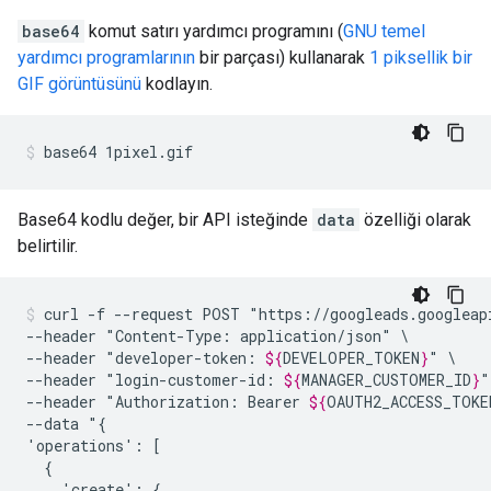
base64
komut satırı yardımcı programını (
GNU temel
yardımcı programlarının
bir parçası) kullanarak
1 piksellik bir
GIF görüntüsünü
kodlayın.
base64 1pixel.gif
Base64 kodlu değer, bir API isteğinde
data
özelliği olarak
belirtilir.
curl
-f
--request
POST
"https://googleads.googleap
--header
"Content-Type:
application/json"
\

--header
"developer-token:
${
DEVELOPER_TOKEN
}
"
\

--header
"login-customer-id:
${
MANAGER_CUSTOMER_ID
}
"
--header
"Authorization:
Bearer
${
OAUTH2_ACCESS_TOKE
--data
"{

'operations':
'create':