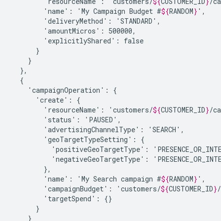
'resourceName':
'customers/
${
CUSTOMER_ID
}
'name':
'My
Campaign
Budget
#
${
RANDOM
}
'deliveryMethod':
'amountMicros':
'explicitlyShared':
'campaignOperation':
'create':
'resourceName':
'customers/
${
CUSTOMER_ID
}
'status':
'advertisingChannelType':
'geoTargetTypeSetting':
'positiveGeoTargetType':
'negativeGeoTargetType':
'name':
'My
Search
campaign
#
${
RANDOM
}
'campaignBudget':
'customers/
${
CUSTOMER_ID
}
'targetSpend':