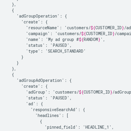
'adGroupOperation':
'create':
'resourceName':
'customers/
${
CUSTOMER_ID
}
'campaign':
'customers/
${
CUSTOMER_ID
}
'name':
'My
ad
group
#
${
RANDOM
}
'status':
'type':
'adGroupAdOperation':
'create':
'adGroup':
'customers/
${
CUSTOMER_ID
}
'status':
'ad':
'responsiveSearchAd':
'headlines':
'pinned_field':