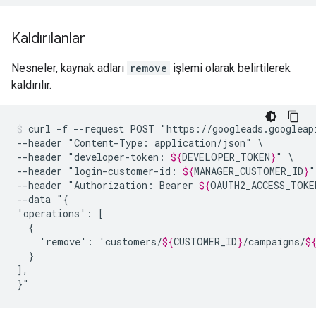
Kaldırılanlar
Nesneler, kaynak adları
remove
işlemi olarak belirtilerek
kaldırılır.
curl
-f
--request
POST
"https://googleads.googleap
--header
"Content-Type:
application/json"
\

--header
"developer-token:
${
DEVELOPER_TOKEN
}
"
\

--header
"login-customer-id:
${
MANAGER_CUSTOMER_ID
}
"
--header
"Authorization:
Bearer
${
OAUTH2_ACCESS_TOKE
--data
"{

'operations':
'remove':
'customers/
${
CUSTOMER_ID
}
/campaigns/
$
}

],

}"