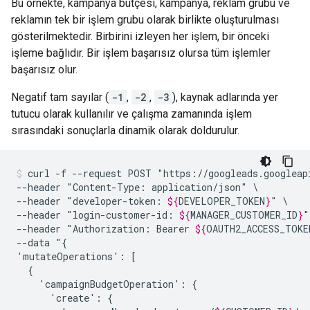
Bu örnekte, kampanya bütçesi, kampanya, reklam grubu ve
reklamın tek bir işlem grubu olarak birlikte oluşturulması
gösterilmektedir. Birbirini izleyen her işlem, bir önceki
işleme bağlıdır. Bir işlem başarısız olursa tüm işlemler
başarısız olur.
Negatif tam sayılar (
-1
,
-2
,
-3
), kaynak adlarında yer
tutucu olarak kullanılır ve çalışma zamanında işlem
sırasındaki sonuçlarla dinamik olarak doldurulur.
curl
-f
--request
POST
"https://googleads.googleap
--header
"Content-Type:
application/json"
\

--header
"developer-token:
${
DEVELOPER_TOKEN
}
"
\

--header
"login-customer-id:
${
MANAGER_CUSTOMER_ID
}
"
--header
"Authorization:
Bearer
${
OAUTH2_ACCESS_TOKE
--data
"{

'mutateOperations':
'campaignBudgetOperation':
'create':