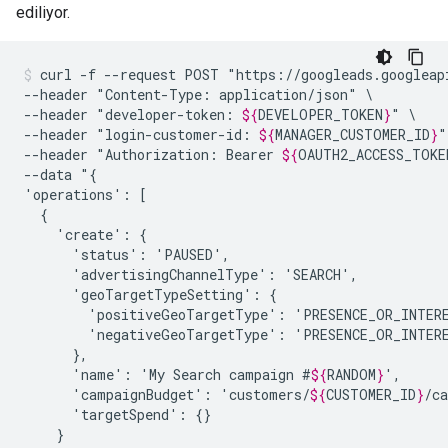
ediliyor.
curl
-f
--request
POST
"https://googleads.googleap
--header
"Content-Type:
application/json"
\

--header
"developer-token:
${
DEVELOPER_TOKEN
}
"
\

--header
"login-customer-id:
${
MANAGER_CUSTOMER_ID
}
"
--header
"Authorization:
Bearer
${
OAUTH2_ACCESS_TOKE
--data
"{

'operations':
'create':
'status':
'advertisingChannelType':
'geoTargetTypeSetting':
'positiveGeoTargetType':
'negativeGeoTargetType':
'name':
'My
Search
campaign
#
${
RANDOM
}
'campaignBudget':
'customers/
${
CUSTOMER_ID
}
/c
'targetSpend':