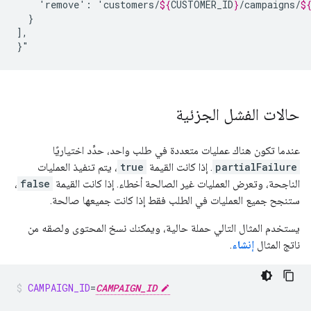
'remove':
'customers/
${
CUSTOMER_ID
}
/campaigns/
$
}

],

}"
حالات الفشل الجزئية
عندما تكون هناك عمليات متعددة في طلب واحد، حدِّد اختياريًا
partialFailure
. إذا كانت القيمة
true
، يتم تنفيذ العمليات
الناجحة، وتعرض العمليات غير الصالحة أخطاء. إذا كانت القيمة
false
،
ستنجح جميع العمليات في الطلب فقط إذا كانت جميعها صالحة.
يستخدم المثال التالي حملة حالية، ويمكنك نسخ المحتوى ولصقه من
ناتج المثال
إنشاء
.
CAMPAIGN_ID
=
CAMPAIGN_ID