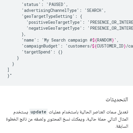
'status':
'advertisingChannelType':
'geoTargetTypeSetting':
'positiveGeoTargetType':
'negativeGeoTargetType':
'name':
'My
Search
campaign
#
${
RANDOM
}
'campaignBudget':
'customers/
${
CUSTOMER_ID
}
/c
'targetSpend':
}

]

}"
التحديثات
تعديل سمات العناصر الحالية باستخدام عمليات
update
يستخدم
المثال التالي حملة حالية، ويمكنك نسخ المحتوى ولصقه من ناتج الخطوة
السابقة.