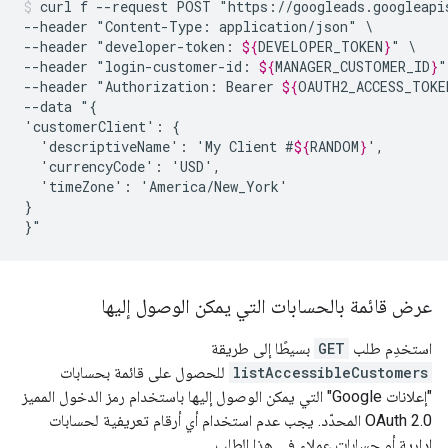
curl
f
--request
POST
"https://googleads.googleapi
--header
"Content-Type:
application/json"
\

--header
"developer-token:
${
DEVELOPER_TOKEN
}
"
\

--header
"login-customer-id:
${
MANAGER_CUSTOMER_ID
}
"
--header
"Authorization:
Bearer
${
OAUTH2_ACCESS_TOKE
--data
"{

'customerClient':
'descriptiveName':
'My
Client
#
${
RANDOM
}
'currencyCode':
'timeZone':
'America/New_York'

}

}"
عرض قائمة بالحسابات التي يمكن الوصول إليها
استخدِم طلب
GET
بسيطًا إلى طريقة
listAccessibleCustomers
للحصول على قائمة بحسابات
"إعلانات Google" التي يمكن الوصول إليها باستخدام رمز الدخول المميز
OAuth 2.0 المحدّد. يجب عدم استخدام أي أرقام تعريفية لحسابات
إدارية أو حسابات عملاء في هذا الطلب.