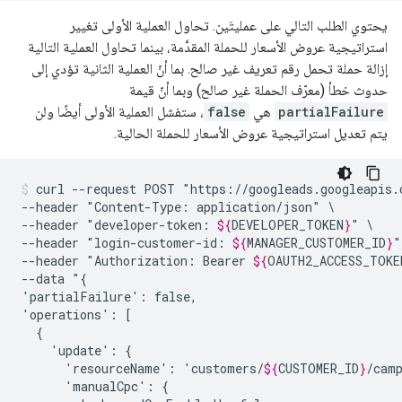
يحتوي الطلب التالي على عمليتَين. تحاول العملية الأولى تغيير
استراتيجية عروض الأسعار للحملة المقدَّمة، بينما تحاول العملية التالية
إزالة حملة تحمل رقم تعريف غير صالح. بما أنّ العملية الثانية تؤدي إلى
حدوث خطأ (معرّف الحملة غير صالح) وبما أنّ قيمة
partialFailure
هي
false
، ستفشل العملية الأولى أيضًا ولن
يتم تعديل استراتيجية عروض الأسعار للحملة الحالية.
curl
--request
POST
"https://googleads.googleapis.
--header
"Content-Type:
application/json"
\

--header
"developer-token:
${
DEVELOPER_TOKEN
}
"
\

--header
"login-customer-id:
${
MANAGER_CUSTOMER_ID
}
"
--header
"Authorization:
Bearer
${
OAUTH2_ACCESS_TOKE
--data
"{

'partialFailure':
false,

'operations':
'update':
'resourceName':
'customers/
${
CUSTOMER_ID
}
/cam
'manualCpc':