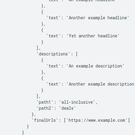
'text':
'Another
example
'text':
'Yet
another
'descriptions':
'text':
'An
example
'text':
'Another
example
'path1':
'path2':
'finalUrls':