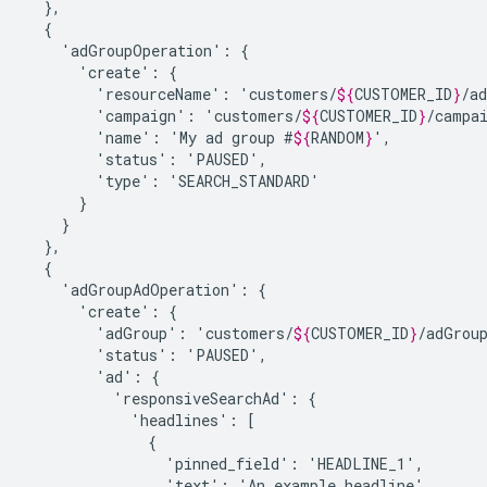
'adGroupOperation':
'create':
'resourceName':
'customers/
${
CUSTOMER_ID
}
'campaign':
'customers/
${
CUSTOMER_ID
}
'name':
'My
ad
group
#
${
RANDOM
}
'status':
'type':
'adGroupAdOperation':
'create':
'adGroup':
'customers/
${
CUSTOMER_ID
}
'status':
'ad':
'responsiveSearchAd':
'headlines':
'pinned_field':
'text':
'An
example