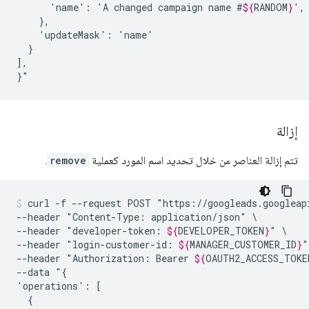
'name':
'A
changed
campaign
name
#
${
RANDOM
}
'updateMask':
}

],

}"
إزالة
تتم إزالة العناصر من خلال تحديد اسم المورد كعملية
remove
.
curl
-f
--request
POST
"https://googleads.googleap
--header
"Content-Type:
application/json"
\

--header
"developer-token:
${
DEVELOPER_TOKEN
}
"
\

--header
"login-customer-id:
${
MANAGER_CUSTOMER_ID
}
"
--header
"Authorization:
Bearer
${
OAUTH2_ACCESS_TOKE
--data
"{

'operations':