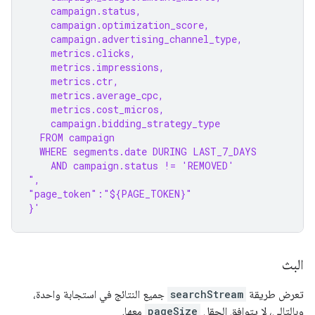
    campaign.status,
    campaign.optimization_score,
    campaign.advertising_channel_type,
    metrics.clicks,
    metrics.impressions,
    metrics.ctr,
    metrics.average_cpc,
    metrics.cost_micros,
    campaign.bidding_strategy_type
  FROM campaign
  WHERE segments.date DURING LAST_7_DAYS
    AND campaign.status != 'REMOVED'
",
"page_token":"${PAGE_TOKEN}"
}'
البث
تعرض طريقة
searchStream
جميع النتائج في استجابة واحدة،
وبالتالي، لا يتوافق الحقل
pageSize
معها.