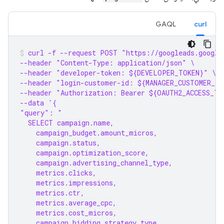
GAQL
curl
curl -f --request POST "https://googleads.google
--header "Content-Type: application/json" \
--header "developer-token: ${DEVELOPER_TOKEN}" \
--header "login-customer-id: ${MANAGER_CUSTOMER_ID
--header "Authorization: Bearer ${OAUTH2_ACCESS_TO
--data '{
"query": "
  SELECT campaign.name,
    campaign_budget.amount_micros,
    campaign.status,
    campaign.optimization_score,
    campaign.advertising_channel_type,
    metrics.clicks,
    metrics.impressions,
    metrics.ctr,
    metrics.average_cpc,
    metrics.cost_micros,
    campaign.bidding_strategy_type