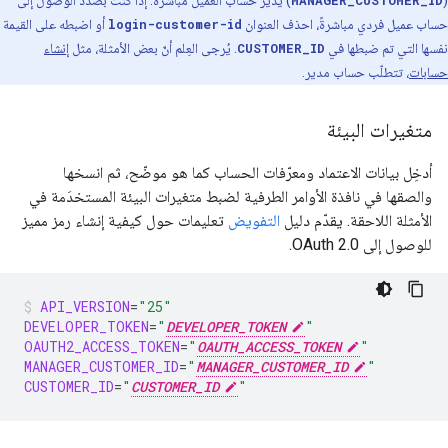
(
MANAGER_CUSTOMER_ID
) يدير حساب العميل مباشرةً. إذا كنت بصدد الوصول إلى
حساب عميل فردي مباشرةً، احذف العنوان
login-customer-id
أو اضبطه على القيمة
نفسها التي تم ضبطها في
CUSTOMER_ID
. يُرجى العِلم أنّ بعض الأمثلة، مثل
إنشاء
حسابات
، تتطلّب حساب مدير.
متغيرات البيئة
أدخِل بيانات الاعتماد ومعرّفات الحساب كما هو موضّح، ثم انسخها
والصقها في نافذة الأوامر الطرفية لضبط متغيرات البيئة المستخدَمة في
الأمثلة اللاحقة. يقدّم دليل
التفويض
تعليمات حول كيفية إنشاء رمز مميز
للوصول إلى OAuth 2.0.
API_VERSION
=
"25"
DEVELOPER_TOKEN
=
"
DEVELOPER_TOKEN
"
OAUTH2_ACCESS_TOKEN
=
"
OAUTH_ACCESS_TOKEN
"
MANAGER_CUSTOMER_ID
=
"
MANAGER_CUSTOMER_ID
"
CUSTOMER_ID
=
"
CUSTOMER_ID
"