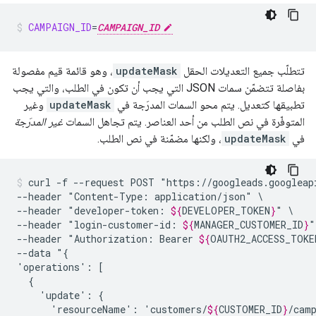
CAMPAIGN_ID
=
CAMPAIGN_ID
تتطلّب جميع التعديلات الحقل
updateMask
، وهو قائمة قيم مفصولة
بفاصلة تتضمّن سمات JSON التي يجب أن تكون في الطلب، والتي يجب
تطبيقها كتعديل. يتم محو السمات المدرَجة في
updateMask
وغير
المتوفّرة في نص الطلب من أحد العناصر. يتم تجاهل السمات
غير المدرَجة
في
updateMask
، ولكنها مضمّنة في نص الطلب.
curl
-f
--request
POST
"https://googleads.googleap
--header
"Content-Type:
application/json"
\

--header
"developer-token:
${
DEVELOPER_TOKEN
}
"
\

--header
"login-customer-id:
${
MANAGER_CUSTOMER_ID
}
"
--header
"Authorization:
Bearer
${
OAUTH2_ACCESS_TOKE
--data
"{

'operations':
'update':
'resourceName':
'customers/
${
CUSTOMER_ID
}
/cam