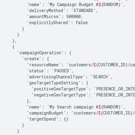
'name':
'My
Campaign
Budget
#
${
RANDOM
}
'deliveryMethod':
'amountMicros':
'explicitlyShared':
'campaignOperation':
'create':
'resourceName':
'customers/
${
CUSTOMER_ID
}
'status':
'advertisingChannelType':
'geoTargetTypeSetting':
'positiveGeoTargetType':
'negativeGeoTargetType':
'name':
'My
Search
campaign
#
${
RANDOM
}
'campaignBudget':
'customers/
${
CUSTOMER_ID
}
'targetSpend':