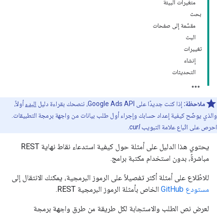
متغيرات البيئة
بحث
مقسَّمة إلى صفحات
البث
تغييرات
إنشاء
التحديثات
ملاحظة:
إذا كنت جديدًا على Google Ads API، ننصحك بقراءة دليل
البدء
أولاً،
والذي يوضّح كيفية إعداد حسابك وإجراء أول طلب بيانات من واجهة برمجة التطبيقات.
احرص على اتّباع علامة التبويب
curl
.
يحتوي هذا الدليل على أمثلة حول كيفية استدعاء نقاط نهاية REST
مباشرةً، بدون استخدام مكتبة برامج.
للاطّلاع على أمثلة أكثر تفصيلاً على الرموز البرمجية، يمكنك الانتقال إلى
مستودع GitHub
الخاص بأمثلة الرموز البرمجية REST.
لعرض نص الطلب والاستجابة لكل طريقة من طرق واجهة برمجة