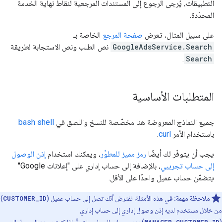
التطبيقات، يُرجى الرجوع إلى المستندات المرجعية لنقاط نهاية الخدمة
المحدّدة.
على سبيل المثال، تعرض
صفحة المرجع
الخاصة بـ
GoogleAdsService.Search
نص الطلب ونص الاستجابة لطريقة
.
Search
المتطلبات الأساسية
جميع النماذج المعروضة هنا مخصّصة للنسخ واللصق في
bash shell
باستخدام الأمر
curl
.
يجب أن يتوفّر لك أيضًا
رمز مميز للمطوِّر
، ويمكنك استخدام
إذن الوصول
إلى حساب تجريبي
، بالإضافة إلى حساب إداري على "إعلانات Google"
يتضمّن حساب عميل واحدًا على الأقل.
ملاحظة مهمة:
في هذه الأمثلة، نفترض أنّك تصل إلى حساب عميل (
CUSTOMER_ID
)
من خلال مستخدم لديه إذن وصول إداري إلى حساب إداري