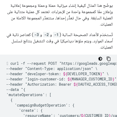
يوضّح هذا المثال كيفية إنشاء ميزانية حملة وحملة ومجموعة إعلانية
وإعلان معًا كمجموعة واحدة من الإجراءات. تعتمد كل عملية متتالية على
العملية السابقة. وفي حال تعذُّر إحداها، ستتعذّر المجموعة الكاملة من
العمليات.
تُستخدَم الأعداد الصحيحة السالبة (
-1
و
-2
و
-3
) كعناصر نائبة في
أسماء الموارد، ويتم ملؤها ديناميكيًا في وقت التشغيل بنتائج تسلسل
العمليات.
curl
-f
--request
POST
"https://googleads.googleap
--header
"Content-Type:
application/json"
\

--header
"developer-token:
${
DEVELOPER_TOKEN
}
"
\

--header
"login-customer-id:
${
MANAGER_CUSTOMER_ID
}
"
--header
"Authorization:
Bearer
${
OAUTH2_ACCESS_TOKE
--data
"{

'mutateOperations':
'campaignBudgetOperation':
'create':
'resourceName':
'customers/
${
CUSTOMER_ID
}