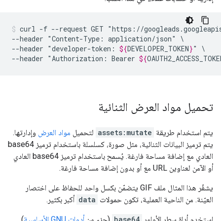
curl
-f
--request
GET
"https://googleads.googleapi
--header
"Content-Type:
application/json"
\

--header
"developer-token:
${
DEVELOPER_TOKEN
}
"
\

--header
"Authorization:
Bearer
${
OAUTH2_ACCESS_TOKE
تحميل مواد العرض الثنائية
يتم استخدام طريقة
assets:mutate
لتحميل
مواد العرض
وإدارتها.
يتم ترميز البيانات الثنائية، مثل صورة، كسلسلة باستخدام ترميز base64
العادي مع إضافة مساحة فارغة. يُسمح باستخدام ترميز base64 العادي
أو الآمن لعناوين URL مع أو بدون إضافة مساحة فارغة.
يشفّر هذا المثال ملف GIF يتضمّن بكسل واحد للحفاظ على اختصار
العيّنة. من الناحية العملية، تكون حمولات
data
أكبر بكثير.
استخدِم أداة سطر الأوامر
base64
(جزء من
أدوات GNU الأساسية
)