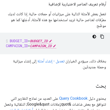
أرقام تعريف العناصر الاختيارية الإضافية
تعمل بعض الأمثلة التالية على ميزانيات أو حملات حالية. إذا كانت لديك
معرّفات لعناصر حالية تريد استخدامها مع هذه الأمثلة، أدخِلها كما هو
موضّح.
BUDGET_ID
=
BUDGET_ID
CAMPAIGN_ID
=
CAMPAIGN_ID
بخلاف ذلك، سيؤدي الخياران
تعديل - إنشاء أمثلة
إلى إنشاء ميزانية
وحملة جديدتَين.
بحث
يحتوي دليل
Query Cookbook
على العديد من نماذج التقارير التي
تتوافق مع بعض شاشات &quot;إعلانات Google&quot; التلقائية وتعمل