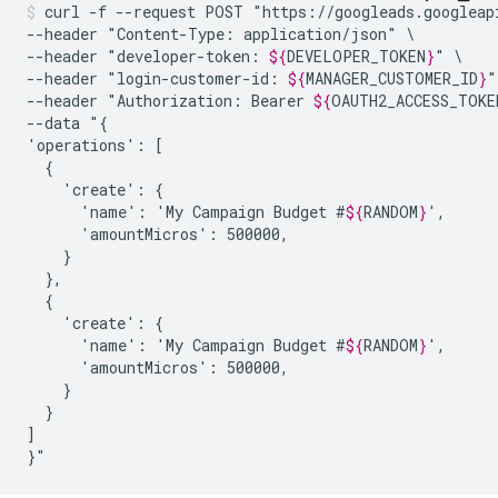
curl
-f
--request
POST
"https://googleads.googleap
--header
"Content-Type:
application/json"
\

--header
"developer-token:
${
DEVELOPER_TOKEN
}
"
\

--header
"login-customer-id:
${
MANAGER_CUSTOMER_ID
}
"
--header
"Authorization:
Bearer
${
OAUTH2_ACCESS_TOKE
--data
"{

'operations':
'create':
'name':
'My
Campaign
Budget
#
${
RANDOM
}
'amountMicros':
'create':
'name':
'My
Campaign
Budget
#
${
RANDOM
}
'amountMicros':
}

]

}"