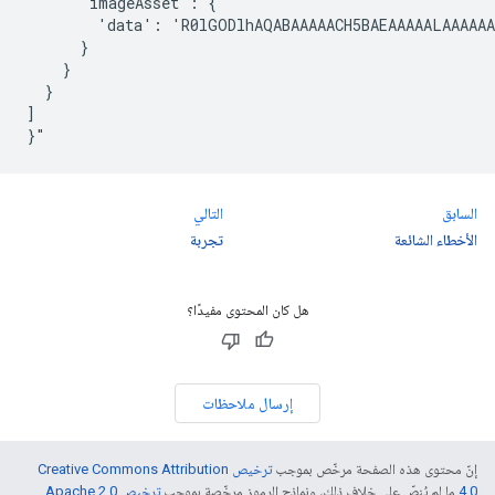
'imageAsset':
'data':
}

]

}"
السابق
التالي
الأخطاء الشائعة
تجربة
هل كان المحتوى مفيدًا؟
إرسال ملاحظات
إنّ محتوى هذه الصفحة مرخّص بموجب
ترخيص Creative Commons Attribution
4.0‏
ما لم يُنصّ على خلاف ذلك، ونماذج الرموز مرخّصة بموجب
ترخيص Apache 2.0‏
.