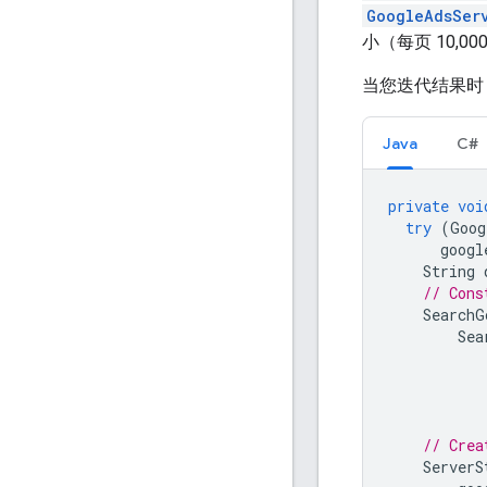
GoogleAdsSer
小（每页 10,0
当您迭代结果时
Java
C#
private
voi
try
(
Goog
googl
String
// Cons
SearchG
Sea
// Crea
ServerS