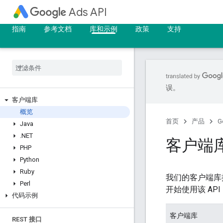
Ads API
指南
参考文档
库和示例
政策
支持
误。
客户端库
概览
首页
产品
G
Java
.
NET
客户端
PHP
Python
Ruby
我们的客户端库提
Perl
开始使用该 AP
代码示例
客户端库
REST 接口