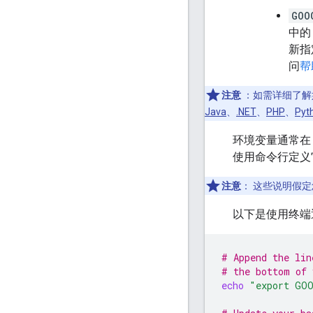
GOO
中
新指
问
帮
注意
：如需详细了解
Java
、
.NET
、
PHP
、
Pyt
环境变量通常在 
使用命令行定义
注意
：
这些说明假定您
以下是使用终
# Append the lin
# the bottom of 
echo
"export GOO