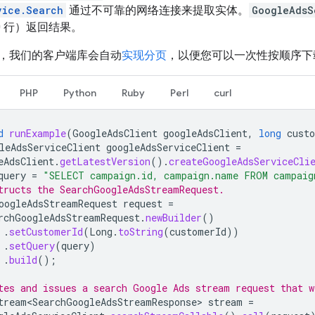
vice.Search
通过不可靠的网络连接来提取实体。
GoogleAdsS
00 行）返回结果。
，我们的客户端库会自动
实现分页
，以便您可以一次性按顺序下
PHP
Python
Ruby
Perl
curl
d
runExample
(
GoogleAdsClient
googleAdsClient
,
long
cust
leAdsServiceClient
googleAdsServiceClient
=
eAdsClient
.
getLatestVersion
().
createGoogleAdsServiceCli
query
=
"SELECT campaign.id, campaign.name FROM campaig
tructs the SearchGoogleAdsStreamRequest.
oogleAdsStreamRequest
request
=
rchGoogleAdsStreamRequest
.
newBuilder
()
.
setCustomerId
(
Long
.
toString
(
customerId
))
.
setQuery
(
query
)
.
build
();
tes and issues a search Google Ads stream request that w
tream<SearchGoogleAdsStreamResponse>
stream
=