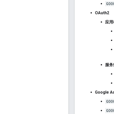
GOO
OAuth2
应用
服务
Google A
GOO
GOO