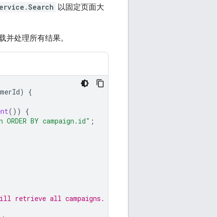
ervice.Search
以固定页面大
载并处理所有结果。
omerId
)
{
ent
())
{
n ORDER BY campaign.id"
;
ill retrieve all campaigns.