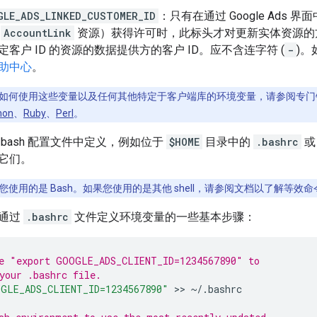
GLE_ADS_LINKED_CUSTOMER_ID
：只有在通过 Google Ads 界面
的
AccountLink
资源）获得许可时，此标头才对更新实体资源的
定客户 ID 的资源的数据提供方的客户 ID。应不含连字符 (
-
)
助中心
。
如何使用这些变量以及任何其他特定于客户端库的环境变量，请参阅专门
hon
、
Ruby
、
Perl
。
bash 配置文件中定义，例如位于
$HOME
目录中的
.bashrc
它们。
使用的是 Bash。如果您使用的是其他 shell，请参阅文档以了解等效命
端通过
.bashrc
文件定义环境变量的一些基本步骤：
e "export GOOGLE_ADS_CLIENT_ID=1234567890" to
your .bashrc file.
GLE_ADS_CLIENT_ID=1234567890"
 >> 
~/.bashrc
