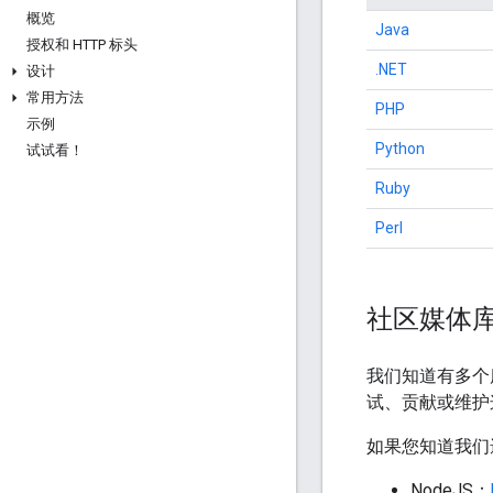
概览
Java
授权和 HTTP 标头
.NET
设计
常用方法
PHP
示例
Python
试试看！
Ruby
Perl
社区媒体
我们知道有多个
试、贡献或维护
如果您知道我们
NodeJS：