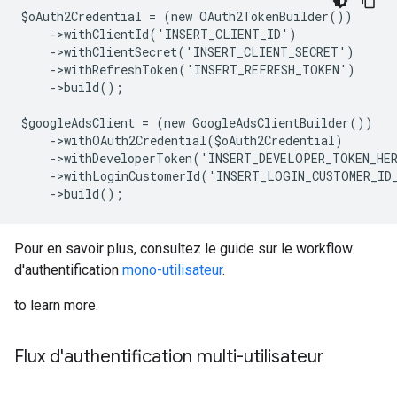
$oAuth2Credential = (new OAuth2TokenBuilder())
    ->withClientId('INSERT_CLIENT_ID')
    ->withClientSecret('INSERT_CLIENT_SECRET')
    ->withRefreshToken('INSERT_REFRESH_TOKEN')
    ->build();
$googleAdsClient = (new GoogleAdsClientBuilder())
    ->withOAuth2Credential($oAuth2Credential)
    ->withDeveloperToken('INSERT_DEVELOPER_TOKEN_HE
    ->withLoginCustomerId('INSERT_LOGIN_CUSTOMER_ID
    ->build();
Pour en savoir plus, consultez le guide sur le workflow
d'authentification
mono-utilisateur
.
to learn more.
Flux d'authentification multi-utilisateur