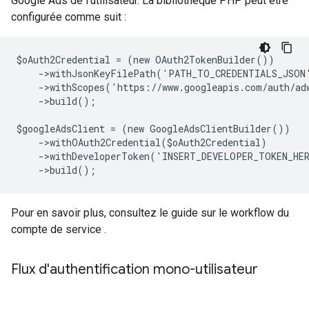
Google Ads de l'utilisateur. La bibliothèque PHP peut être
configurée comme suit :
$oAuth2Credential = (new OAuth2TokenBuilder())
    ->withJsonKeyFilePath('PATH_TO_CREDENTIALS_JSON
    ->withScopes('https://www.googleapis.com/auth/ad
    ->build();
$googleAdsClient = (new GoogleAdsClientBuilder())
    ->withOAuth2Credential($oAuth2Credential)
    ->withDeveloperToken('INSERT_DEVELOPER_TOKEN_HE
    ->build();
Pour en savoir plus, consultez le guide sur le workflow du
compte de service
.
Flux d'authentification mono-utilisateur