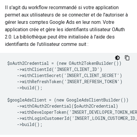
Il s'agit du workflow recommandé si votre application
permet aux utilisateurs de se connecter et de l'autoriser à
gérer leurs comptes Google Ads en leur nom. Votre
application crée et gère les identifiants utilisateur OAuth
2.0. La bibliothèque peut être initialisée à l'aide des
identifiants de l'utilisateur comme suit :
$oAuth2Credential = (new OAuth2TokenBuilder())
    ->withClientId('INSERT_CLIENT_ID')
    ->withClientSecret('INSERT_CLIENT_SECRET')
    ->withRefreshToken('INSERT_REFRESH_TOKEN')
    ->build();
$googleAdsClient = (new GoogleAdsClientBuilder())
    ->withOAuth2Credential($oAuth2Credential)
    ->withDeveloperToken('INSERT_DEVELOPER_TOKEN_HE
    ->withLoginCustomerId('INSERT_LOGIN_CUSTOMER_ID
    ->build();