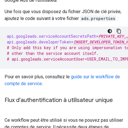
Google Ads de l'utilisateur.
Une fois que vous disposez du fichier JSON de clé privée,
ajoutez le code suivant à votre fichier
ads.properties
:
api.googleads.serviceAccountSecretsPath
=
PRIVATE_KEY_
api.googleads.developerToken
=
INSERT_DEVELOPER_TOKEN_
# Only add this key if you are using impersonation t
# other than the service account itself.
# api.googleads.serviceAccountUser=USER_EMAIL_TO_IMP
Pour en savoir plus, consultez le
guide sur le workflow de
compte de service
.
Flux d'authentification à utilisateur unique
Ce workflow peut être utilisé si vous ne pouvez pas utiliser
de comptes de service. Il nécessite deux étapes de