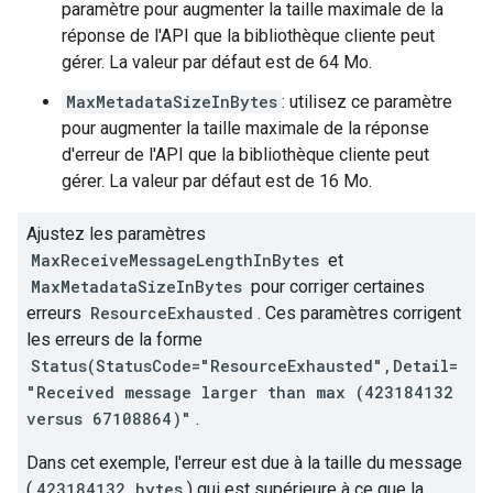
paramètre pour augmenter la taille maximale de la
réponse de l'API que la bibliothèque cliente peut
gérer. La valeur par défaut est de 64 Mo.
MaxMetadataSizeInBytes
: utilisez ce paramètre
pour augmenter la taille maximale de la réponse
d'erreur de l'API que la bibliothèque cliente peut
gérer. La valeur par défaut est de 16 Mo.
Ajustez les paramètres
MaxReceiveMessageLengthInBytes
et
MaxMetadataSizeInBytes
pour corriger certaines
erreurs
ResourceExhausted
. Ces paramètres corrigent
les erreurs de la forme
Status(StatusCode="ResourceExhausted",Detail=
"Received message larger than max (423184132
versus 67108864)"
.
Dans cet exemple, l'erreur est due à la taille du message
(
423184132 bytes
) qui est supérieure à ce que la