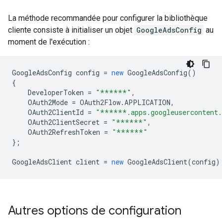
La méthode recommandée pour configurer la bibliothèque
cliente consiste à initialiser un objet
GoogleAdsConfig
au
moment de l'exécution :
GoogleAdsConfig
config
=
new
GoogleAdsConfig
()
{
DeveloperToken
=
"******"
,
OAuth2Mode
=
OAuth2Flow
.
APPLICATION
,
OAuth2ClientId
=
"******.apps.googleusercontent
OAuth2ClientSecret
=
"******"
,
OAuth2RefreshToken
=
"******"
};
GoogleAdsClient
client
=
new
GoogleAdsClient
(
config
)
Autres options de configuration