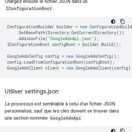
Chargez ensuite le fichier JSON dans un
IConfigurationRoot
.
ConfigurationBuilder
builder
=
new
ConfigurationBuild
.
SetBasePath
(
Directory
.
GetCurrentDirectory
())
.
AddJsonFile
(
"GoogleAdsApi.json"
);
IConfigurationRoot
configRoot
=
builder
.
Build
();
GoogleAdsConfig
config
=
new
GoogleAdsConfig
();
config
.
LoadFromConfigurationRoot
(
configRoot
);
GoogleAdsClient
client
=
new
GoogleAdsClient
(
config
)
Utiliser settings
.
json
Le processus est semblable à celui d'un fichier JSON
personnalisé, sauf que les clés doivent se trouver dans
une section nommée
GoogleAdsApi
: