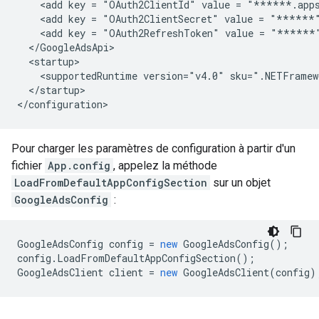
<add
key
=
"OAuth2ClientId"
value
=
"******.apps
<add
key
=
"OAuth2ClientSecret"
value
=
"******
<add
key
=
"OAuth2RefreshToken"
value
=
"******
<supportedRuntime
version="v4.0"
sku=".NETFramew
</startup>

Pour charger les paramètres de configuration à partir d'un
fichier
App.config
, appelez la méthode
LoadFromDefaultAppConfigSection
sur un objet
GoogleAdsConfig
:
GoogleAdsConfig
config
=
new
GoogleAdsConfig
();
config
.
LoadFromDefaultAppConfigSection
();
GoogleAdsClient
client
=
new
GoogleAdsClient
(
config
)