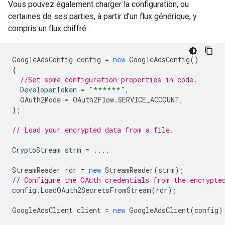
Vous pouvez également charger la configuration, ou
certaines de ses parties, à partir d'un flux générique, y
compris un flux chiffré :
GoogleAdsConfig
config
=
new
GoogleAdsConfig
()
{
//Set some configuration properties in code.
DeveloperToken
=
"******"
,
OAuth2Mode
=
OAuth2Flow
.
SERVICE_ACCOUNT
,
};
// Load your encrypted data from a file.
CryptoStream
strm
=
....
StreamReader
rdr
=
new
StreamReader
(
strm
);
// Configure the OAuth credentials from the encrypte
config
.
LoadOAuth2SecretsFromStream
(
rdr
);
GoogleAdsClient
client
=
new
GoogleAdsClient
(
config
)