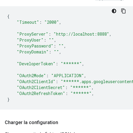
{
"Timeout"
:
"2000"
,
"ProxyServer"
:
"http://localhost:8888"
,
"ProxyUser"
:
""
,
"ProxyPassword"
:
""
,
"ProxyDomain"
:
""
,
"DeveloperToken"
:
"******"
,
"OAuth2Mode"
:
"APPLICATION"
,
"OAuth2ClientId"
:
"******.apps.googleuserconten
"OAuth2ClientSecret"
:
"******"
,
"OAuth2RefreshToken"
:
"******"
,
}
Charger la configuration