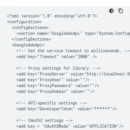
<?xml
version="1.0"
encoding="utf-8"?>

<section
name="GoogleAdsApi"
<!--
Set
the
service
timeout
in
milliseconds.
<add
key="Timeout"
value="2000"
/>

<!--
Proxy
settings
for
library.
<add
key="ProxyServer"
<add
key="ProxyUser"
<add
key="ProxyPassword"
<add
key="ProxyDomain"
value=""/>

<!--
API-specific
settings
<add
key="DeveloperToken"
value="******"/>

<!--
OAuth2
settings
<add
key
=
"OAuth2Mode"