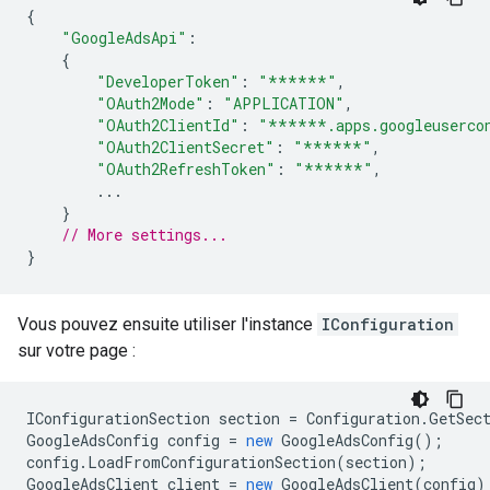
{
"GoogleAdsApi"
:
{
"DeveloperToken"
:
"******"
,
"OAuth2Mode"
:
"APPLICATION"
,
"OAuth2ClientId"
:
"******.apps.googleuserco
"OAuth2ClientSecret"
:
"******"
,
"OAuth2RefreshToken"
:
"******"
,
...
}
// More settings...
}
Vous pouvez ensuite utiliser l'instance
IConfiguration
sur votre page :
IConfigurationSection
section
=
Configuration
.
GetSec
GoogleAdsConfig
config
=
new
GoogleAdsConfig
();
config
.
LoadFromConfigurationSection
(
section
);
GoogleAdsClient
client
=
new
GoogleAdsClient
(
config
)