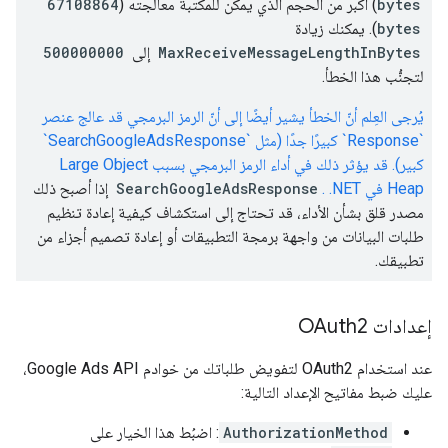
bytes
) أكبر من الحجم الذي يمكن للمكتبة معالجته (
67108864
bytes
). يمكنك زيادة
MaxReceiveMessageLengthInBytes
إلى
500000000
لتجنُّب هذا الخطأ.
يُرجى العِلم أنّ الخطأ يشير أيضًا إلى أنّ الرمز البرمجي قد عالج عنصر
`Response` كبيرًا جدًا (مثل `SearchGoogleAdsResponse`
كبير). قد يؤثر ذلك في أداء الرمز البرمجي بسبب Large Object
Heap في ‎ .NET.
SearchGoogleAdsResponse
إذا أصبح ذلك
مصدر قلق بشأن الأداء، قد تحتاج إلى استكشاف كيفية إعادة تنظيم
طلبات البيانات من واجهة برمجة التطبيقات أو إعادة تصميم أجزاء من
تطبيقك.
إعدادات OAuth2
عند استخدام OAuth2 لتفويض طلباتك من خوادم Google Ads API،
عليك ضبط مفاتيح الإعداد التالية:
AuthorizationMethod
: اضبُط هذا الخيار على