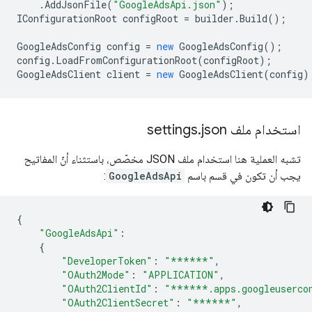
.
AddJsonFile
(
"GoogleAdsApi.json"
);
IConfigurationRoot
configRoot
=
builder
.
Build
();
GoogleAdsConfig
config
=
new
GoogleAdsConfig
();
config
.
LoadFromConfigurationRoot
(
configRoot
);
GoogleAdsClient
client
=
new
GoogleAdsClient
(
config
)
استخدام ملف settings
json
.
تشبه العملية هنا استخدام ملف JSON مخصّص، باستثناء أنّ المفاتيح
يجب أن تكون في قسم باسم
GoogleAdsApi
:
{
"GoogleAdsApi"
:
{
"DeveloperToken"
:
"******"
,
"OAuth2Mode"
:
"APPLICATION"
,
"OAuth2ClientId"
:
"******.apps.googleuserco
"OAuth2ClientSecret"
:
"******"
,