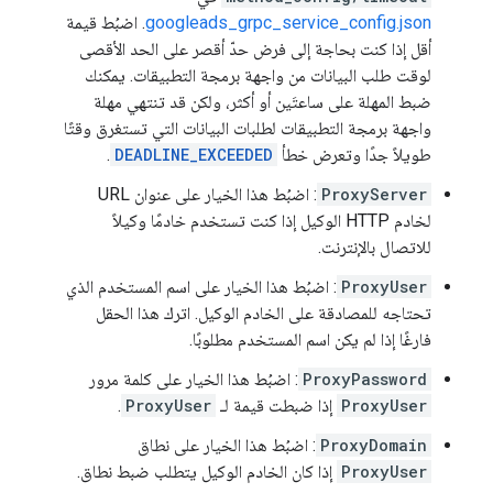
googleads_grpc_service_config.json
. اضبُط قيمة
أقل إذا كنت بحاجة إلى فرض حدّ أقصر على الحد الأقصى
لوقت طلب البيانات من واجهة برمجة التطبيقات. يمكنك
ضبط المهلة على ساعتَين أو أكثر، ولكن قد تنتهي مهلة
واجهة برمجة التطبيقات لطلبات البيانات التي تستغرق وقتًا
طويلاً جدًا وتعرض خطأ
DEADLINE_EXCEEDED
.
ProxyServer
: اضبُط هذا الخيار على عنوان URL
لخادم HTTP الوكيل إذا كنت تستخدم خادمًا وكيلاً
للاتصال بالإنترنت.
ProxyUser
: اضبُط هذا الخيار على اسم المستخدم الذي
تحتاجه للمصادقة على الخادم الوكيل. اترك هذا الحقل
فارغًا إذا لم يكن اسم المستخدم مطلوبًا.
ProxyPassword
: اضبُط هذا الخيار على كلمة مرور
ProxyUser
إذا ضبطت قيمة لـ
ProxyUser
.
ProxyDomain
: اضبُط هذا الخيار على نطاق
ProxyUser
إذا كان الخادم الوكيل يتطلب ضبط نطاق.