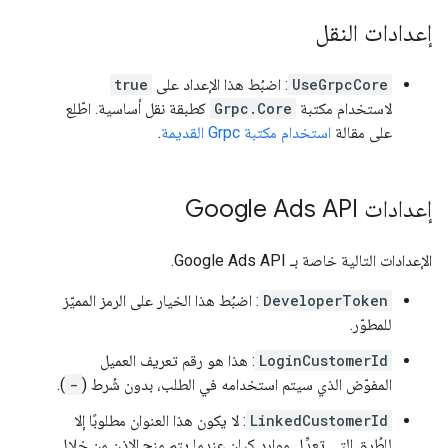
إعدادات النقل
UseGrpcCore
: اضبُط هذا الإعداد على
true
لاستخدام مكتبة
Grpc.Core
كطبقة نقل أساسية. اطّلِع
على مقالة
استخدام مكتبة Grpc القديمة
.
إعدادات Google Ads API
الإعدادات التالية خاصة بـ Google Ads API.
DeveloperToken
: اضبُط هذا الخيار على الرمز المميّز
للمطوّر.
LoginCustomerId
: هذا هو رقم تعريف العميل
المفوّض الذي سيتم استخدامه في الطلب، بدون شُرط (
-
).
LinkedCustomerId
: لا يكون هذا العنوان مطلوبًا إلا
للطُرق التي تعدِّل موارد كيان عندما يتم منح الإذن من خلال