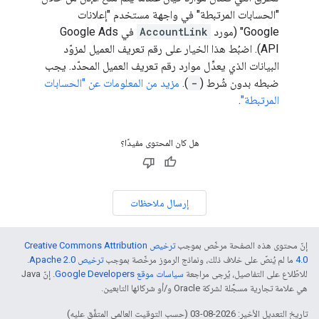
"الحسابات المرتبطة" في واجهة مستخدم "إعلانات
Google" (مورد
AccountLink
في Google Ads
API). اضبُط هذا الخيار على رقم تعريف العميل لمزوّد
البيانات الذي يعدِّل موارد رقم تعريف العميل المحدّد. يجب
ضبطه بدون شُرط (
-
).
مزيد من المعلومات عن "الحسابات
المرتبطة"
.
هل كان المحتوى مفيدًا؟
إرسال ملاحظات
إنّ محتوى هذه الصفحة مرخّص بموجب
ترخيص Creative Commons Attribution
4.0‏
ما لم يُنصّ على خلاف ذلك، ونماذج الرموز مرخّصة بموجب
ترخيص Apache 2.0‏
.
للاطّلاع على التفاصيل، يُرجى مراجعة
سياسات موقع Google Developers‏
. إنّ Java
هي علامة تجارية مسجَّلة لشركة Oracle و/أو شركائها التابعين.
تاريخ التعديل الأخير: 2026-08-03 (حسب التوقيت العالمي المتفَّق عليه)