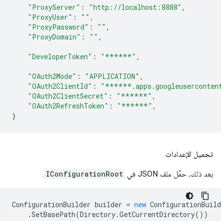
"ProxyServer"
:
"http://localhost:8888"
,
"ProxyUser"
:
""
,
"ProxyPassword"
:
""
,
"ProxyDomain"
:
""
,
"DeveloperToken"
:
"******"
,
"OAuth2Mode"
:
"APPLICATION"
,
"OAuth2ClientId"
:
"******.apps.googleuserconten
"OAuth2ClientSecret"
:
"******"
,
"OAuth2RefreshToken"
:
"******"
,
}
تحميل الإعدادات
بعد ذلك، حمِّل ملف JSON في
IConfigurationRoot
.
ConfigurationBuilder
builder
=
new
ConfigurationBuild
.
SetBasePath
(
Directory
.
GetCurrentDirectory
())