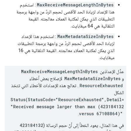
MaxReceiveMessageLengthInBytes
: استخدِم
هذا الإعداد لزيادة الحد الأقصى لحجم الردّ من واجهة برمجة
التطبيقات الذي يمكن لمكتبة العملاء معالجته. القيمة
التلقائية هي 64 ميغابايت.
MaxMetadataSizeInBytes
: استخدِم هذا الإعداد
لزيادة الحد الأقصى لحجم الردّ من واجهة برمجة التطبيقات
الذي يمكن لمكتبة العملاء معالجته. القيمة التلقائية هي 16
ميغابايت.
عدِّل الإعدادَين
MaxReceiveMessageLengthInBytes
و
MaxMetadataSizeInBytes
لإصلاح بعض أخطاء
ResourceExhausted
. تعالج هذه الإعدادات الأخطاء التي تتخذ
الشكل
Status(StatusCode="ResourceExhausted",Detail=
"Received message larger than max (423184132
.
versus 67108864)"
في هذا المثال، يعود الخطأ إلى أنّ حجم الرسالة (
423184132