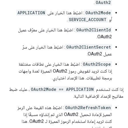
.
OAuth2
OAuth2Mode
: اضبُط هذا الخيار على
APPLICATION
أو
SERVICE_ACCOUNT
.
OAuth2ClientId
: اضبُط هذا الخيار على معرّف عميل
OAuth2.
OAuth2ClientSecret
: اضبُط هذا الخيار على سرّ
عميل OAuth2.
OAuth2Scope
: اضبُط هذا الخيار على نطاقات مختلفة
إذا كنت تريد تفويض رموز OAuth2 المميزة لعدة واجهات
برمجة تطبيقات. هذا الإعداد اختياري.
إذا كنت تستخدم
OAuth2Mode == APPLICATION
، عليك ضبط
مفاتيح الإعداد الإضافية التالية.
OAuth2RefreshToken
: اضبُط هذه القيمة على الرمز
المميز لإعادة تحميل OAuth2 الذي تم إنشاؤه مسبقًا إذا
كنت تريد إعادة استخدام الرموز المميزة لـ OAuth2. هذا