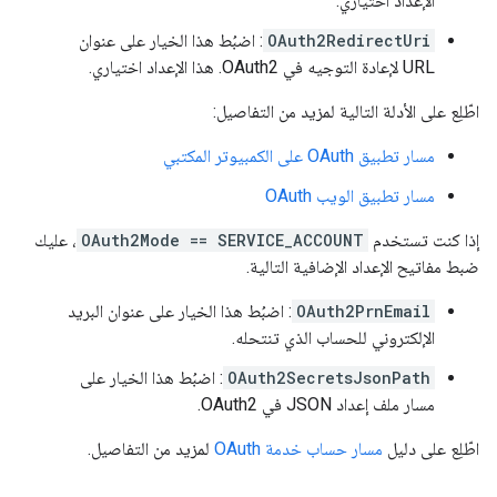
الإعداد اختياري.
OAuth2RedirectUri
: اضبُط هذا الخيار على عنوان
URL لإعادة التوجيه في OAuth2. هذا الإعداد اختياري.
اطّلِع على الأدلة التالية لمزيد من التفاصيل:
مسار تطبيق OAuth على الكمبيوتر المكتبي
مسار تطبيق الويب OAuth
إذا كنت تستخدم
OAuth2Mode == SERVICE_ACCOUNT
، عليك
ضبط مفاتيح الإعداد الإضافية التالية.
OAuth2PrnEmail
: اضبُط هذا الخيار على عنوان البريد
الإلكتروني للحساب الذي تنتحله.
OAuth2SecretsJsonPath
: اضبُط هذا الخيار على
مسار ملف إعداد JSON في OAuth2.
اطّلِع على دليل
مسار حساب خدمة OAuth
لمزيد من التفاصيل.