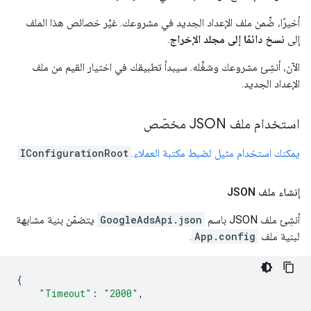
أخيرًا، ضِّمن ملف الإعداد الجديد في مشروعك. غيِّر خصائص هذا الملف
إلى
نسخ دائمًا إلى مجلد الإخراج
.
الآن، أنشِئ مشروعك وشغِّله. سيبدأ تطبيقك في اختيار القيم من ملف
الإعداد الجديد.
استخدام ملف JSON مخصّص
يمكنك استخدام مثيل لضبط مكتبة العملاء.
IConfigurationRoot
إنشاء ملف JSON
أنشِئ ملف JSON باسم
GoogleAdsApi.json
يتضمّن بنية مشابهة
لبنية ملف
App.config
.
{
"Timeout"
:
"2000"
,