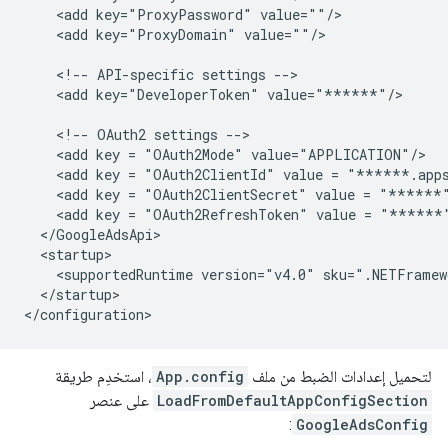
<add
key="ProxyPassword"
<add
key="ProxyDomain"
value=""/>

<!--
API-specific
settings
<add
key="DeveloperToken"
value="******"/>

<!--
OAuth2
settings
<add
key
=
"OAuth2Mode"
<add
key
=
"OAuth2ClientId"
value
=
"******.apps
<add
key
=
"OAuth2ClientSecret"
value
=
"******
<add
key
=
"OAuth2RefreshToken"
value
=
"******
<supportedRuntime
version="v4.0"
sku=".NETFramew
</startup>

لتحميل إعدادات الضبط من ملف
App.config
، استخدِم طريقة
LoadFromDefaultAppConfigSection
على عنصر
:
GoogleAdsConfig