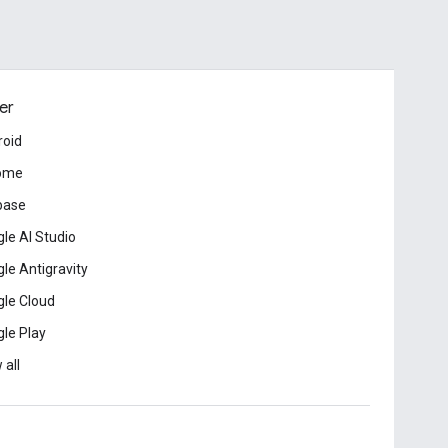
er
roid
ome
base
le AI Studio
le Antigravity
le Cloud
le Play
 all