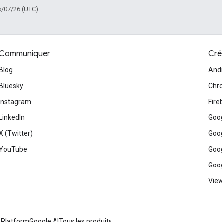
5/07/26 (UTC).
Communiquer
Cré
Blog
And
Bluesky
Chr
Instagram
Fire
LinkedIn
Goog
X (Twitter)
Goog
YouTube
Goog
Goog
View
 Platform
Google AI
Tous les produits