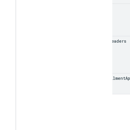
url
http
Headers
fulfillment
A