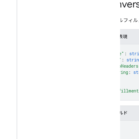
Convers
Intents
Overview
Built-in intents
会話フルフィル
Webhook format
JSON 表現
Overview
Dialogflow webhook format
{
Conversation webhook format
"name"
: 
str
"url"
: 
strin
Webhook playground
"httpHeaders
string
: 
st
Action package
...
Query patterns
}
,
Account
Linking
"fulfillment
}
Action
Action
Package
Assertion
Type
フィールド
Auth
Grant
Type
name
Conversation
Fulfillment