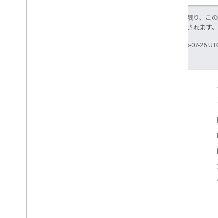
特に記載のない限り、こ
により使用許諾されます
最終更新日 2025-07-26 U
More Information
Google Assistant
Why build for the Assistant?
How Google Assistant works
Assistant directory
Support
Community