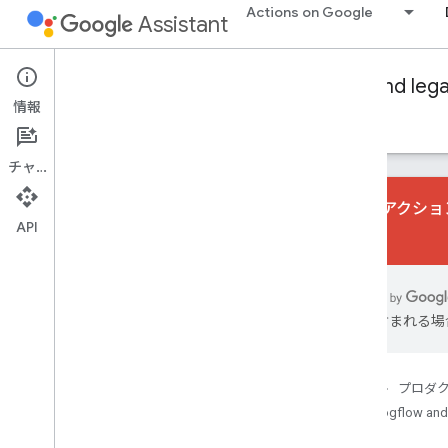
Actions on Google
Assistant
Conversational Actions
Dialogflow and leg
情報
ガイド
リファレンス
サンプル
Glossary
チャット
会話型アクション
API
い。
Fulfillment libraries
Node
.
js
Java
誤りが含まれる場
Audio
Sound library
ホーム
プロダ
Audio loudness
Dialogflow and