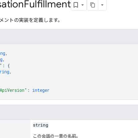
ation
Fulfillment
メントの実装を定義します。
ing
,
g
,
"
: 
{
ring
,
ApiVersion"
: 
integer
string
この会話の一意の名前。