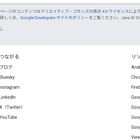
のページのコンテンツは
クリエイティブ・コモンズの表示 4.0 ライセンス
によ
。詳しくは、
Google Developers サイトのポリシー
をご覧ください。Java は 
TC。
つながる
リ
ブログ
And
Bluesky
Chr
Instagram
Fire
LinkedIn
Goog
X（Twitter）
Goog
YouTube
Goog
Goog
View