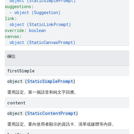
object (
StaticSimplePrompt
)
suggestions
: 
  - 
object (
Suggestion
)
link
: 
object (
StaticLinkPrompt
)
override
: 
boolean
canvas
: 
object (
StaticCanvasPrompt
)
欄位
first
Simple
object (
StaticSimplePrompt
)
選用設定。第一個語音和純文字回應。
content
object (
StaticContentPrompt
)
選用設定。要向使用者顯示的資訊卡、清單或媒體等內容。