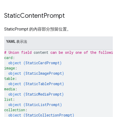
Static
Content
Prompt
StaticPrompt 的內容部分預留位置。
YAML 表示法
# Union field 
content
 can be only one of the followin
card
: 
object (
StaticCardPrompt
)
image
: 
object (
StaticImagePrompt
)
table
: 
object (
StaticTablePrompt
)
media
: 
object (
StaticMediaPrompt
)
list
: 
object (
StaticListPrompt
)
collection
: 
object (
StaticCollectionPrompt
)