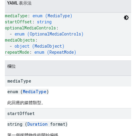
YAML 表示法
mediaType
: 
enum (
MediaType
)
startOffset
: 
string
optionalMediaControls
: 
  - 
enum (
OptionalMediaControls
)
mediaObjects
: 
  - 
object (
MediaObject
)
repeatMode
: 
enum (
RepeatMode
)
欄位
media
Type
enum (
MediaType
)
此回應的媒體類型。
start
Offset
string (
Duration
format)
第一個媒體物件的開始偏移。