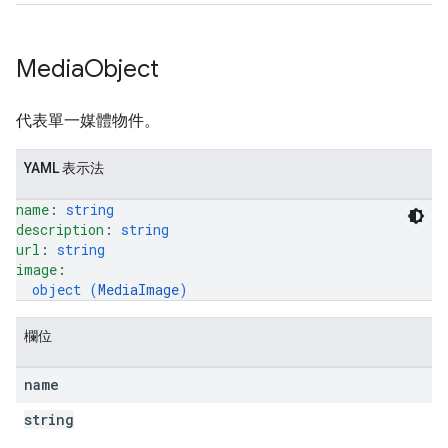
Media
Object
代表單一媒體物件。
YAML 表示法
name
: 
string
description
: 
string
url
: 
string
image
: 
object (
MediaImage
)
欄位
name
string