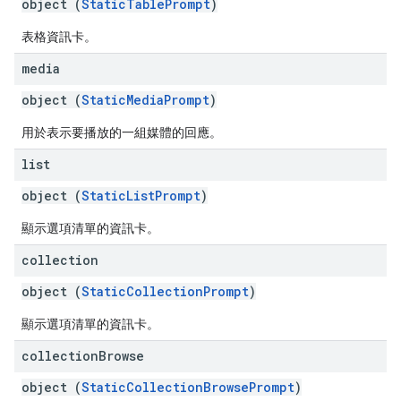
object (
StaticTablePrompt
)
表格資訊卡。
media
object (
StaticMediaPrompt
)
用於表示要播放的一組媒體的回應。
list
object (
StaticListPrompt
)
顯示選項清單的資訊卡。
collection
object (
StaticCollectionPrompt
)
顯示選項清單的資訊卡。
collection
Browse
object (
StaticCollectionBrowsePrompt
)