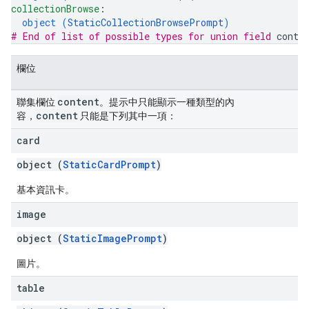
collectionBrowse
: 
object (
StaticCollectionBrowsePrompt
)
# End of list of possible types for union field 
conte
欄位
content
聯集欄位
。提示中只能顯示一種類型的內
content
容，
只能是下列其中一項：
card
object (
StaticCardPrompt
)
基本資訊卡。
image
object (
StaticImagePrompt
)
圖片。
table