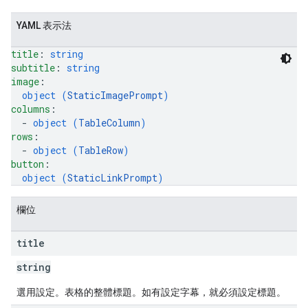
YAML 表示法
title
: 
string
subtitle
: 
string
image
: 
object (
StaticImagePrompt
)
columns
: 
  - 
object (
TableColumn
)
rows
: 
  - 
object (
TableRow
)
button
: 
object (
StaticLinkPrompt
)
欄位
title
string
選用設定。表格的整體標題。如有設定字幕，就必須設定標題。