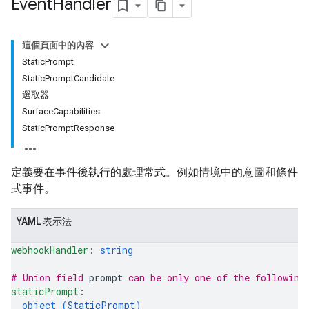
Event
Handler
這個頁面中的內容
StaticPrompt
StaticPromptCandidate
選取器
SurfaceCapabilities
StaticPromptResponse
定義要在事件後執行的處理常式。例如情境中的意圖和條件
式事件。
YAML 表示法
webhookHandler
: 
string
# Union field 
prompt
 can be only one of the following
staticPrompt
: 
object (
StaticPrompt
)