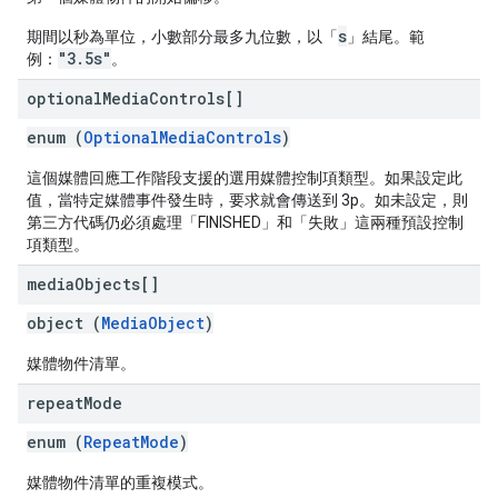
s
期間以秒為單位，小數部分最多九位數，以「
」結尾。範
"3.5s"
例：
。
optional
Media
Controls[]
enum (
OptionalMediaControls
)
這個媒體回應工作階段支援的選用媒體控制項類型。如果設定此
值，當特定媒體事件發生時，要求就會傳送到 3p。如未設定，則
第三方代碼仍必須處理「FINISHED」和「失敗」這兩種預設控制
項類型。
media
Objects[]
object (
MediaObject
)
媒體物件清單。
repeat
Mode
enum (
RepeatMode
)
媒體物件清單的重複模式。