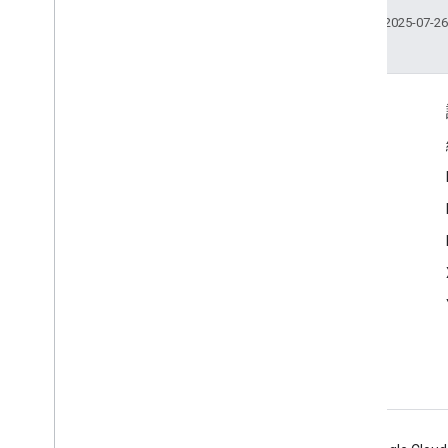
Release
Channel
上次更新時間：2025-07-2
重複模式
Scene
設定
狀態
更多資訊
介面功能
Google Assistant
同義詞類型
為什麼要使用 Google 助理？
類型
網址提示
Google 助理的運作方式
版本
Google 助理目錄
Webhook
Actions SDK 變更記錄
支援
社群
Actions API
總覽
REST
JSON Webhook 酬載
請求與回應