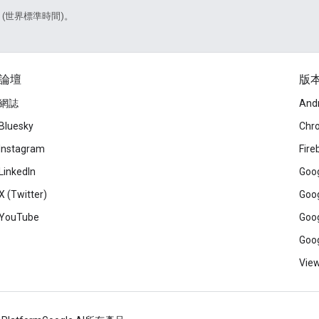
6 (世界標準時間)。
論壇
版
網誌
And
Bluesky
Chr
Instagram
Fire
LinkedIn
Goog
X (Twitter)
Goog
YouTube
Goog
Goog
View