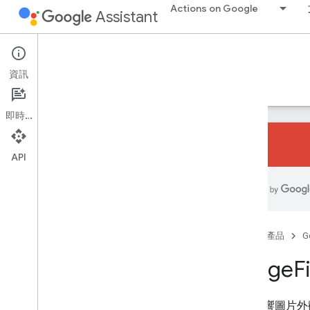
Actions on Google
Assistant
Conversational Actions
資訊
指南
參考資料
程式碼研究室
範例
gactions 指令列工具
總覽
即時通訊
使用者指南
出貨程式庫
API
JSON
YAML
帳戶連結
帳戶連結密鑰
動作
首頁
產品
G
授權類型
技術能力
Image
Fi
功能需求
類別
可能影響圖片外