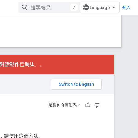
/
登入
對話動作已淘汰
」。
。
這對你有幫助嗎？
，請使用這個方法。