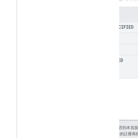
Class
Reference
條件事件
列舉
實體顯示
實體集
UNSPECIFIED
Event
Handler
任意文字類型
GRAY
通用意圖事件
WHITE
Horizontal
Alignment
Image
Corner
Style
CROPPED
圖片填入
意願
Intent
Event
連結類型
本地化設定
資訊清單
比對類型
Media
Type
Optional
Media
Controls
除非另有註明，否則本頁
規則運算式類型
和/或其關聯企業的註冊商