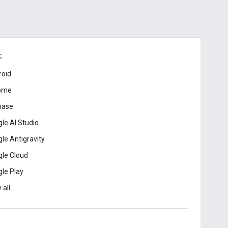
本
roid
ome
base
le AI Studio
le Antigravity
le Cloud
le Play
 all