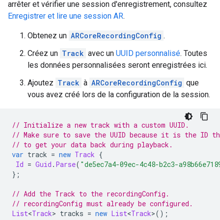
arrêter et vérifier une session d'enregistrement, consultez
Enregistrer et lire une session AR
.
Obtenez un
ARCoreRecordingConfig
.
Créez un
Track
avec un
UUID personnalisé
. Toutes
les données personnalisées seront enregistrées ici.
Ajoutez
Track
à
ARCoreRecordingConfig
que
vous avez créé lors de la configuration de la session.
// Initialize a new track with a custom UUID.
// Make sure to save the UUID because it is the ID th
// to get your data back during playback.
var
 track 
=
new
Track
{
Id
=
Guid
.
Parse
(
"de5ec7a4-09ec-4c48-b2c3-a98b66e718
};
// Add the Track to the recordingConfig.
// recordingConfig must already be configured.
List
<
Track
>
 tracks 
=
new
List
<
Track
>();