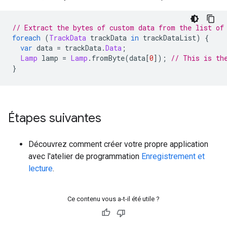
// Extract the bytes of custom data from the list of
foreach
(
TrackData
 trackData 
in
 trackDataList
)
{
var
 data 
=
 trackData
.
Data
;
Lamp
 lamp 
=
Lamp
.
fromByte
(
data
[
0
]);
// This is th
}
Étapes suivantes
Découvrez comment créer votre propre application
avec l'atelier de programmation
Enregistrement et
lecture
.
Ce contenu vous a-t-il été utile ?