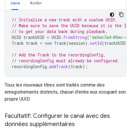
Java
Kotlin
// Initialize a new track with a custom UUID.
// Make sure to save the UUID because it is the ID 
// to get your data back during playback.
UUID
trackUUID
=
UUID
.
fromString
(
"de5ec7a4-09ec-4c
Track
track
=
new
Track
(
session
).
setId
(
trackUUID
);
// Add the Track to the recordingConfig.
// recordingConfig must already be configured.
recordingConfig
.
addTrack
(
track
);
Tous les nouveaux titres sont traités comme des
enregistrements distincts, chacun d'entre eux occupant son
propre UUID.
Facultatif: Configurer le canal avec des
données supplémentaires