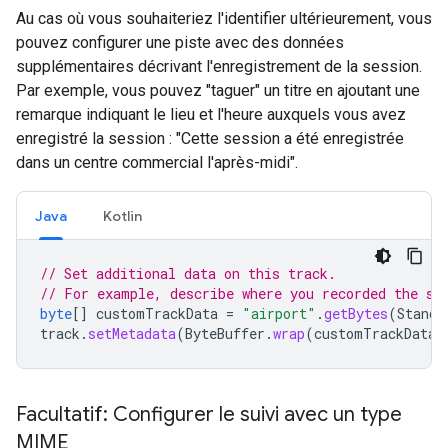
Au cas où vous souhaiteriez l'identifier ultérieurement, vous
pouvez configurer une piste avec des données
supplémentaires décrivant l'enregistrement de la session.
Par exemple, vous pouvez "taguer" un titre en ajoutant une
remarque indiquant le lieu et l'heure auxquels vous avez
enregistré la session : "Cette session a été enregistrée
dans un centre commercial l'après-midi".
Java
Kotlin
// Set additional data on this track.
// For example, describe where you recorded the se
byte
[]
customTrackData
=
"airport"
.
getBytes
(
Standa
track
.
setMetadata
(
ByteBuffer
.
wrap
(
customTrackData
)
Facultatif: Configurer le suivi avec un type
MIME