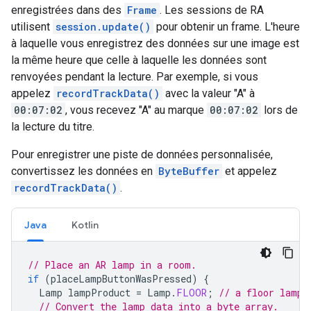
enregistrées dans des
Frame
. Les sessions de RA
utilisent
session.update()
pour obtenir un frame. L'heure
à laquelle vous enregistrez des données sur une image est
la même heure que celle à laquelle les données sont
renvoyées pendant la lecture. Par exemple, si vous
appelez
recordTrackData()
avec la valeur "A" à
00:07:02
, vous recevez "A" au marque
00:07:02
lors de
la lecture du titre.
Pour enregistrer une piste de données personnalisée,
convertissez les données en
ByteBuffer
et appelez
recordTrackData()
.
Java
Kotlin
// Place an AR lamp in a room.
if
(
placeLampButtonWasPressed
)
{
Lamp
lampProduct
=
Lamp
.
FLOOR
;
// a floor lamp
// Convert the lamp data into a byte array.