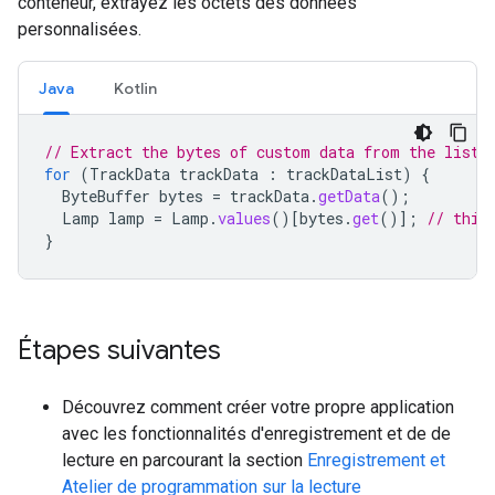
conteneur, extrayez les octets des données
personnalisées.
Java
Kotlin
// Extract the bytes of custom data from the list 
for
(
TrackData
trackData
:
trackDataList
)
{
ByteBuffer
bytes
=
trackData
.
getData
();
Lamp
lamp
=
Lamp
.
values
()
[
bytes
.
get
()
]
;
// this
}
Étapes suivantes
Découvrez comment créer votre propre application
avec les fonctionnalités d'enregistrement et de de
lecture en parcourant la section
Enregistrement et
Atelier de programmation sur la lecture