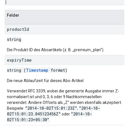
}
Felder
product
Id
string
Die Produkt-ID des Aboartikels (z. B. „premium_plan“).
expiry
Time
string (
Timestamp
format)
Die neue Ablaufzeit für dieses Abo-Artikel.
Verwendet RFC 3339, wobei die generierte Ausgabe immer Z-
normalisiert ist und 0, 3, 6 oder 9 Nachkommastellen
verwendet. Andere Offsets als „Z“ werden ebenfalls akzeptiert.
"2014-10-02T15:01:23Z"
"2014-10-
Beispiele:
,
02T15:01:23.045123456Z"
"2014-10-
oder
02T15:01:23+05:30"
.