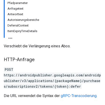
Pfadparameter
Anfragetext
Antworttext
Autorisierungsbereiche
DeferralContext
ItemExpiryTimeDetails
Verschiebt die Verlängerung eines Abos.
HTTP-Anfrage
ions
POST
ions.offers
https://androidpublisher.googleapis.com/androidp
ublisher/v3/applications/{packageName}/purchase
s/subscriptionsv2/tokens/{token}:defer
Die URL verwendet die Syntax der
gRPC-Transcodierung
.