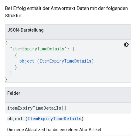
Bei Erfolg enthält der Antworttext Daten mit der folgenden
Struktur:
JSON-Darstellung
{
"itemExpiryTimeDetails"
: 
[
{
object (
ItemExpiryTimeDetails
)
}
]
}
Felder
item
Expiry
Time
Details[]
object (
ItemExpiryTimeDetails
)
Die neue Ablaufzeit für die einzelnen Abo-Artikel.