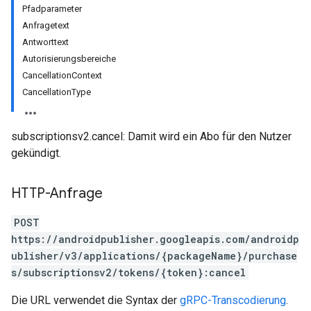
Pfadparameter
Anfragetext
Antworttext
Autorisierungsbereiche
CancellationContext
CancellationType
subscriptionsv2.cancel: Damit wird ein Abo für den Nutzer
gekündigt.
HTTP-Anfrage
ions
ions.offers
POST
https://androidpublisher.googleapis.com/androidp
ublisher/v3/applications/{packageName}/purchase
s/subscriptionsv2/tokens/{token}:cancel
Die URL verwendet die Syntax der
gRPC-Transcodierung
.