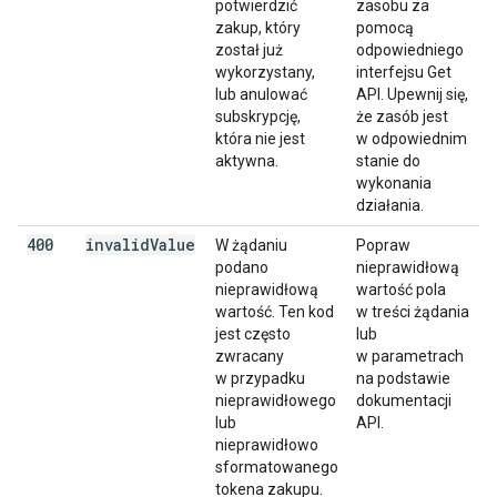
potwierdzić
zasobu za
zakup, który
pomocą
został już
odpowiedniego
wykorzystany,
interfejsu Get
lub anulować
API. Upewnij się,
subskrypcję,
że zasób jest
która nie jest
w odpowiednim
aktywna.
stanie do
wykonania
działania.
400
invalid
Value
W żądaniu
Popraw
podano
nieprawidłową
nieprawidłową
wartość pola
wartość. Ten kod
w treści żądania
jest często
lub
zwracany
w parametrach
w przypadku
na podstawie
nieprawidłowego
dokumentacji
lub
API.
nieprawidłowo
sformatowanego
tokena zakupu.