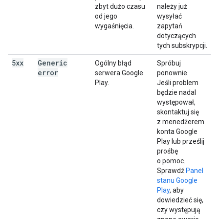
zbyt dużo czasu
należy już
od jego
wysyłać
wygaśnięcia.
zapytań
dotyczących
tych subskrypcji.
5xx
Generic
Ogólny błąd
Spróbuj
error
serwera Google
ponownie.
Play.
Jeśli problem
będzie nadal
występował,
skontaktuj się
z menedżerem
konta Google
Play lub prześlij
prośbę
o pomoc.
Sprawdź
Panel
stanu Google
Play
, aby
dowiedzieć się,
czy występują