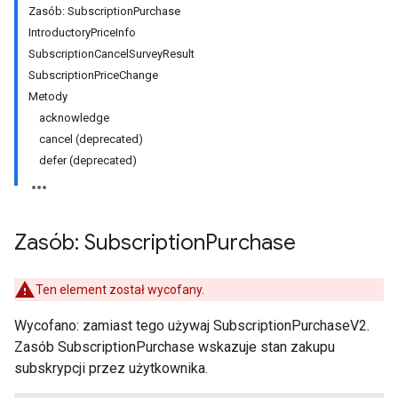
Zasób: SubscriptionPurchase
IntroductoryPriceInfo
SubscriptionCancelSurveyResult
SubscriptionPriceChange
Metody
acknowledge
cancel (deprecated)
defer (deprecated)
Zasób: Subscription
Purchase
ions
ions.offers
Ten element został wycofany.
Wycofano: zamiast tego używaj SubscriptionPurchaseV2.
Zasób SubscriptionPurchase wskazuje stan zakupu
s
subskrypcji przez użytkownika.