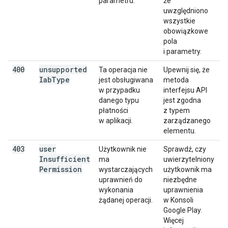
parametru.
że
uwzględniono
wszystkie
obowiązkowe
pola
i parametry.
400
unsupported
Ta operacja nie
Upewnij się, że
Iab
Type
jest obsługiwana
metoda
w przypadku
interfejsu API
danego typu
jest zgodna
płatności
z typem
w aplikacji.
zarządzanego
elementu.
403
user
Użytkownik nie
Sprawdź, czy
Insufficient
ma
uwierzytelniony
Permission
wystarczających
użytkownik ma
uprawnień do
niezbędne
wykonania
uprawnienia
żądanej operacji.
w Konsoli
Google Play.
Więcej