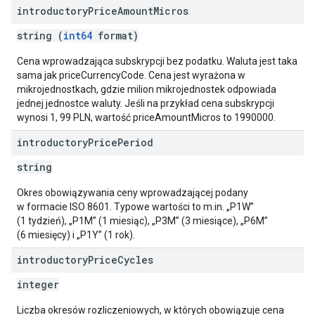
introductory
Price
Amount
Micros
string (
int64
format)
Cena wprowadzająca subskrypcji bez podatku. Waluta jest taka
sama jak priceCurrencyCode. Cena jest wyrażona w
mikrojednostkach, gdzie milion mikrojednostek odpowiada
jednej jednostce waluty. Jeśli na przykład cena subskrypcji
wynosi 1, 99 PLN, wartość priceAmountMicros to 1990000.
introductory
Price
Period
string
Okres obowiązywania ceny wprowadzającej podany
w formacie ISO 8601. Typowe wartości to m.in. „P1W”
(1 tydzień), „P1M” (1 miesiąc), „P3M” (3 miesiące), „P6M”
(6 miesięcy) i „P1Y” (1 rok).
introductory
Price
Cycles
integer
Liczba okresów rozliczeniowych, w których obowiązuje cena