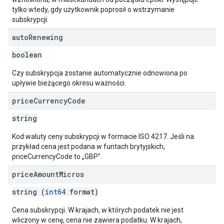
tylko wtedy, gdy użytkownik poprosił o wstrzymanie
subskrypcji.
auto
Renewing
boolean
Czy subskrypcja zostanie automatycznie odnowiona po
upływie bieżącego okresu ważności.
price
Currency
Code
string
Kod waluty ceny subskrypcji w formacie ISO 4217. Jeśli na
przykład cena jest podana w funtach brytyjskich,
priceCurrencyCode to „GBP”.
price
Amount
Micros
string (
int64
format)
Cena subskrypcji. W krajach, w których podatek nie jest
wliczony w cenę, cena nie zawiera podatku. W krajach,