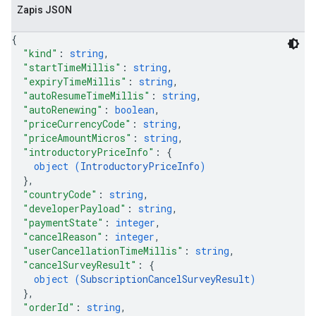
Zapis JSON
{
"kind"
: 
string
,
"startTimeMillis"
: 
string
,
"expiryTimeMillis"
: 
string
,
"autoResumeTimeMillis"
: 
string
,
"autoRenewing"
: 
boolean
,
"priceCurrencyCode"
: 
string
,
"priceAmountMicros"
: 
string
,
"introductoryPriceInfo"
: 
{
object (
IntroductoryPriceInfo
)
}
,
"countryCode"
: 
string
,
"developerPayload"
: 
string
,
"paymentState"
: 
integer
,
"cancelReason"
: 
integer
,
"userCancellationTimeMillis"
: 
string
,
"cancelSurveyResult"
: 
{
object (
SubscriptionCancelSurveyResult
)
}
,
"orderId"
: 
string
,