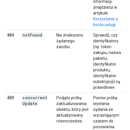
informacji
znajdziesz w
artykule
Korzystanie z
konta usługi
.
404
not
Found
Nie znaleziono
Sprawdź, czy
żądanego
identyfikatory
zasobu.
(np. token
zakupu, nazwa
pakietu,
identyfikator
produktu,
identyfikator
subskrypcji) są
prawidłowe.
409
concurrent
Podjęto próbę
Ponów próbę
Update
zaktualizowania
wysłania
obiektu, który jest
żądania ze
aktualizowany
wzrastającym
równocześnie.
czasem do
ponowienia.