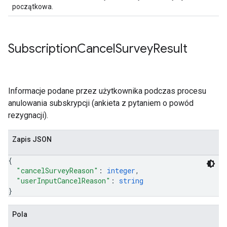
początkowa.
Subscription
Cancel
Survey
Result
Informacje podane przez użytkownika podczas procesu
anulowania subskrypcji (ankieta z pytaniem o powód
rezygnacji).
Zapis JSON
{
"cancelSurveyReason"
: 
integer
,
"userInputCancelReason"
: 
string
}
Pola