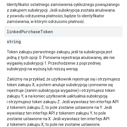
Identyfikator ostatniego zamówienia cyklicznego powiązanego
z zakupem subskrypcji. Jeśli subskrypcja została anulowana
z powodu odrzucenia płatności, będzie to identyfikator
zamówienia, w którym odrzucono płatność.
linked
Purchase
Token
string
Token zakupu pierwotnego zakupu, jeśli ta subskrypcja jest
jedną z tych opcji: 0. Ponowna rejestracja anulowanej, ale nie
wygasłej subskrypcji 1. Przechodzenie z poprzedniej
subskrypcji na wyższą lub niższą wersję
Załóżmy na przykład, że użytkownik rejestruje się i otrzymujesz
token zakupu X, a potem anuluje subskrypcję i ponownie się
rejestruje (zanim subskrypcja wygaśnie) i otrzymujesz token
zakupu Y, a na koniec użytkownik uaktualnia subskrypcję
i otrzymujesz token zakupu Z. Jeśli wywołasz ten interfejs API
z tokenem zakupu Z, to pole zostanie ustawione na Y. Jeśli
wywołasz ten interfejs API z tokenem zakupu Y, to pole
zostanie ustawione na X. Jeśli wywołasz ten interfejs API
z tokenem zakupu X, to pole nie zostanie ustawione.