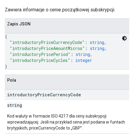
Zawiera informacje o cenie początkowej subskrypcji.
Zapis JSON
{
"introductoryPriceCurrencyCode"
: 
string
,
"introductoryPriceAmountMicros"
: 
string
,
"introductoryPricePeriod"
: 
string
,
"introductoryPriceCycles"
: 
integer
}
Pola
introductory
Price
Currency
Code
string
Kod waluty w formacie ISO 4217 dla ceny subskrypcji
wprowadzającej. Jeśli na przykład cena jest podana w funtach
brytyjskich, priceCurrencyCode to „GBP”.