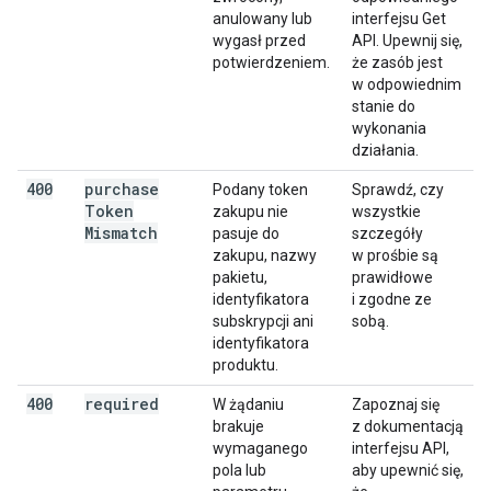
anulowany lub
interfejsu Get
wygasł przed
API. Upewnij się,
potwierdzeniem.
że zasób jest
w odpowiednim
stanie do
wykonania
działania.
400
purchase
Podany token
Sprawdź, czy
Token
zakupu nie
wszystkie
Mismatch
pasuje do
szczegóły
zakupu, nazwy
w prośbie są
pakietu,
prawidłowe
identyfikatora
i zgodne ze
subskrypcji ani
sobą.
identyfikatora
produktu.
400
required
W żądaniu
Zapoznaj się
brakuje
z dokumentacją
wymaganego
interfejsu API,
pola lub
aby upewnić się,