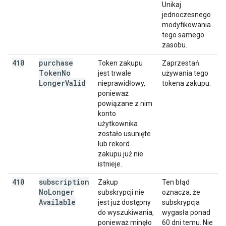
Unikaj
jednoczesnego
modyfikowania
tego samego
zasobu.
410
purchase
Token zakupu
Zaprzestań
Token
No
jest trwale
używania tego
Longer
Valid
nieprawidłowy,
tokena zakupu.
ponieważ
powiązane z nim
konto
użytkownika
zostało usunięte
lub rekord
zakupu już nie
istnieje.
410
subscription
Zakup
Ten błąd
No
Longer
subskrypcji nie
oznacza, że
Available
jest już dostępny
subskrypcja
do wyszukiwania,
wygasła ponad
ponieważ minęło
60 dni temu. Nie