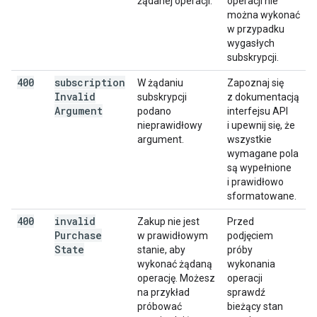
żądanej operacji.
operacji nie
można wykonać
w przypadku
wygasłych
subskrypcji.
400
subscription
W żądaniu
Zapoznaj się
Invalid
subskrypcji
z dokumentacją
Argument
podano
interfejsu API
nieprawidłowy
i upewnij się, że
argument.
wszystkie
wymagane pola
są wypełnione
i prawidłowo
sformatowane.
400
invalid
Zakup nie jest
Przed
Purchase
w prawidłowym
podjęciem
State
stanie, aby
próby
wykonać żądaną
wykonania
operację. Możesz
operacji
na przykład
sprawdź
próbować
bieżący stan