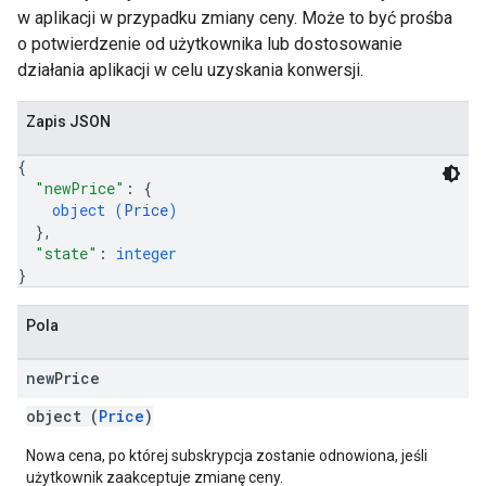
w aplikacji w przypadku zmiany ceny. Może to być prośba
o potwierdzenie od użytkownika lub dostosowanie
działania aplikacji w celu uzyskania konwersji.
Zapis JSON
{
"newPrice"
: 
{
object (
Price
)
}
,
"state"
: 
integer
}
Pola
new
Price
object (
Price
)
Nowa cena, po której subskrypcja zostanie odnowiona, jeśli
użytkownik zaakceptuje zmianę ceny.