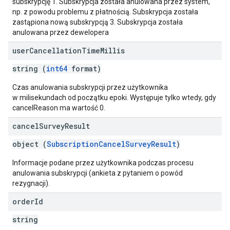
subskrypcję 1. Subskrypcja została anulowana przez system,
np. z powodu problemu z płatnością. Subskrypcja została
zastąpiona nową subskrypcją 3. Subskrypcja została
anulowana przez dewelopera
user
Cancellation
Time
Millis
string (
int64
format)
Czas anulowania subskrypcji przez użytkownika
w milisekundach od początku epoki. Występuje tylko wtedy, gdy
cancelReason ma wartość 0.
cancel
Survey
Result
object (
SubscriptionCancelSurveyResult
)
Informacje podane przez użytkownika podczas procesu
anulowania subskrypcji (ankieta z pytaniem o powód
rezygnacji).
order
Id
string