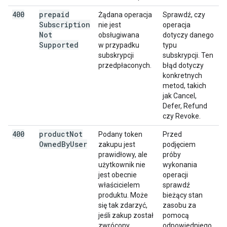
400
prepaid
Żądana operacja
Sprawdź, czy
Subscription
nie jest
operacja
Not
obsługiwana
dotyczy danego
Supported
w przypadku
typu
subskrypcji
subskrypcji. Ten
przedpłaconych.
błąd dotyczy
konkretnych
metod, takich
jak Cancel,
Defer, Refund
czy Revoke.
400
product
Not
Podany token
Przed
Owned
By
User
zakupu jest
podjęciem
prawidłowy, ale
próby
użytkownik nie
wykonania
jest obecnie
operacji
właścicielem
sprawdź
produktu. Może
bieżący stan
się tak zdarzyć,
zasobu za
jeśli zakup został
pomocą
zwrócony,
odpowiedniego