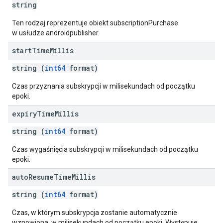
string
Ten rodzaj reprezentuje obiekt subscriptionPurchase
w usłudze androidpublisher.
start
Time
Millis
string (
int64
format)
Czas przyznania subskrypcji w milisekundach od początku
epoki.
expiry
Time
Millis
string (
int64
format)
Czas wygaśnięcia subskrypcji w milisekundach od początku
epoki.
auto
Resume
Time
Millis
string (
int64
format)
Czas, w którym subskrypcja zostanie automatycznie
wznowiona, w milisekundach od początku epoki. Występuje