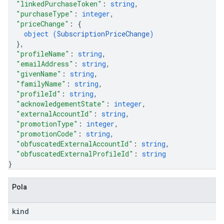
"linkedPurchaseToken"
: 
string
,
"purchaseType"
: 
integer
,
"priceChange"
: 
{
object (
SubscriptionPriceChange
)
}
,
"profileName"
: 
string
,
"emailAddress"
: 
string
,
"givenName"
: 
string
,
"familyName"
: 
string
,
"profileId"
: 
string
,
"acknowledgementState"
: 
integer
,
"externalAccountId"
: 
string
,
"promotionType"
: 
integer
,
"promotionCode"
: 
string
,
"obfuscatedExternalAccountId"
: 
string
,
"obfuscatedExternalProfileId"
: 
string
}
Pola
kind