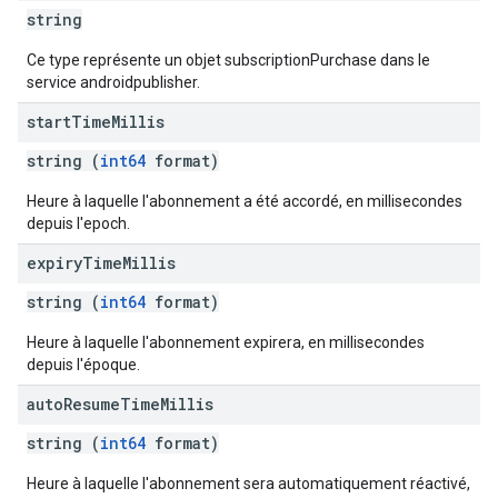
string
Ce type représente un objet subscriptionPurchase dans le
service androidpublisher.
start
Time
Millis
string (
int64
format)
Heure à laquelle l'abonnement a été accordé, en millisecondes
depuis l'epoch.
expiry
Time
Millis
string (
int64
format)
Heure à laquelle l'abonnement expirera, en millisecondes
depuis l'époque.
auto
Resume
Time
Millis
string (
int64
format)
Heure à laquelle l'abonnement sera automatiquement réactivé,