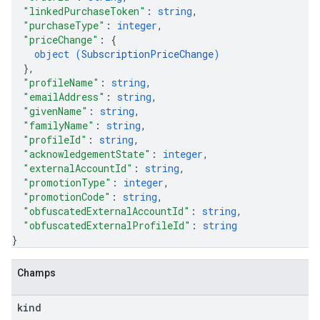
"linkedPurchaseToken"
: 
string
,
"purchaseType"
: 
integer
,
"priceChange"
: 
{
object (
SubscriptionPriceChange
)
}
,
"profileName"
: 
string
,
"emailAddress"
: 
string
,
"givenName"
: 
string
,
"familyName"
: 
string
,
"profileId"
: 
string
,
"acknowledgementState"
: 
integer
,
"externalAccountId"
: 
string
,
"promotionType"
: 
integer
,
"promotionCode"
: 
string
,
"obfuscatedExternalAccountId"
: 
string
,
"obfuscatedExternalProfileId"
: 
string
}
Champs
kind