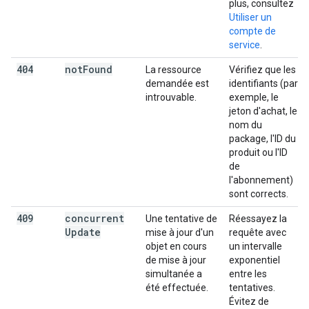
plus, consultez
Utiliser un
compte de
service
.
404
not
Found
La ressource
Vérifiez que les
demandée est
identifiants (par
introuvable.
exemple, le
jeton d'achat, le
nom du
package, l'ID du
produit ou l'ID
de
l'abonnement)
sont corrects.
409
concurrent
Une tentative de
Réessayez la
Update
mise à jour d'un
requête avec
objet en cours
un intervalle
de mise à jour
exponentiel
simultanée a
entre les
été effectuée.
tentatives.
Évitez de