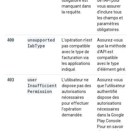
obligatoire est
de l'API pour
manquant dans
vous assurer
la requête.
d'inclure tous
les champs et
paramètres
obligatoires.
400
unsupported
L'opération n'est
Assurez-vous
Iab
Type
pas compatible
que la méthode
avec le type de
d'API est
facturation via
compatible
les applications
avec le type
indiqué.
d'élément géré.
403
user
L'utilisateur ne
Assurez-vous
Insufficient
dispose pas des
que l'utilisateur
Permission
autorisations
authentifié
nécessaires
dispose des
pour effectuer
autorisations
l'opération
nécessaires
demandée.
dans la Google
Play Console.
Pour en savoir