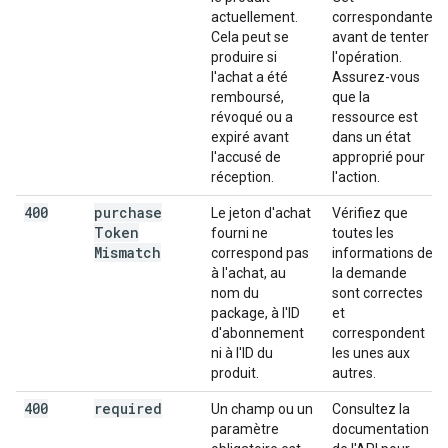
actuellement.
correspondante
Cela peut se
avant de tenter
produire si
l'opération.
l'achat a été
Assurez-vous
remboursé,
que la
révoqué ou a
ressource est
expiré avant
dans un état
l'accusé de
approprié pour
réception.
l'action.
400
purchase
Le jeton d'achat
Vérifiez que
Token
fourni ne
toutes les
Mismatch
correspond pas
informations de
à l'achat, au
la demande
nom du
sont correctes
package, à l'ID
et
d'abonnement
correspondent
ni à l'ID du
les unes aux
produit.
autres.
400
required
Un champ ou un
Consultez la
paramètre
documentation