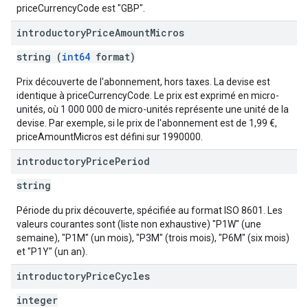
priceCurrencyCode est "GBP".
introductory
Price
Amount
Micros
string (
int64
format)
Prix découverte de l'abonnement, hors taxes. La devise est
identique à priceCurrencyCode. Le prix est exprimé en micro-
unités, où 1 000 000 de micro-unités représente une unité de la
devise. Par exemple, si le prix de l'abonnement est de 1,99 €,
priceAmountMicros est défini sur 1990000.
introductory
Price
Period
string
Période du prix découverte, spécifiée au format ISO 8601. Les
valeurs courantes sont (liste non exhaustive) "P1W" (une
semaine), "P1M" (un mois), "P3M" (trois mois), "P6M" (six mois)
et "P1Y" (un an).
introductory
Price
Cycles
integer