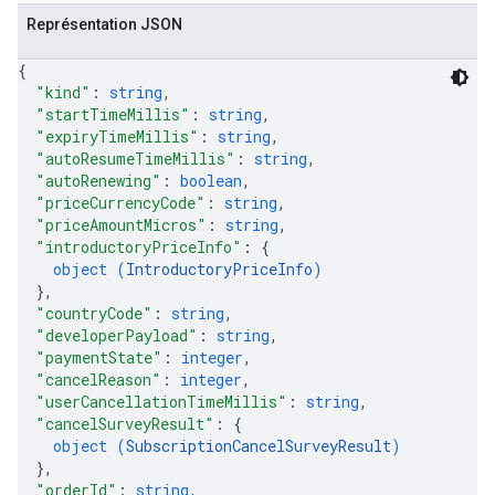
Représentation JSON
{
"kind"
: 
string
,
"startTimeMillis"
: 
string
,
"expiryTimeMillis"
: 
string
,
"autoResumeTimeMillis"
: 
string
,
"autoRenewing"
: 
boolean
,
"priceCurrencyCode"
: 
string
,
"priceAmountMicros"
: 
string
,
"introductoryPriceInfo"
: 
{
object (
IntroductoryPriceInfo
)
}
,
"countryCode"
: 
string
,
"developerPayload"
: 
string
,
"paymentState"
: 
integer
,
"cancelReason"
: 
integer
,
"userCancellationTimeMillis"
: 
string
,
"cancelSurveyResult"
: 
{
object (
SubscriptionCancelSurveyResult
)
}
,
"orderId"
: 
string
,