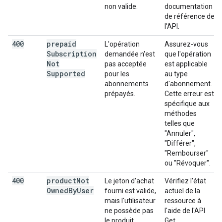
non valide.
documentation
de référence de
l'API.
400
prepaid
L'opération
Assurez-vous
Subscription
demandée n'est
que l'opération
Not
pas acceptée
est applicable
Supported
pour les
au type
abonnements
d'abonnement.
prépayés.
Cette erreur est
spécifique aux
méthodes
telles que
"Annuler",
"Différer",
"Rembourser"
ou "Révoquer".
400
product
Not
Le jeton d'achat
Vérifiez l'état
Owned
By
User
fourni est valide,
actuel de la
mais l'utilisateur
ressource à
ne possède pas
l'aide de l'API
le produit
Get