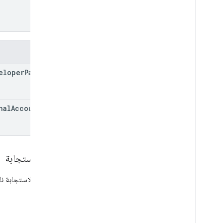
الأنواع
All
Users
Android
Sdks
الحقول
نوع صورة التطبيق
App
Recovery
Action
eloper
Payload
نوع ملف التوسيع
Migrate
Base
Plan
Prices
Response
المال
nal
Account
Ids
علامة العرض
معلومات الصفحة
السعر
Product
Update
Latency
Tolerance
نص الاستجابة
Recovery
Status
ضبط السعر على مستوى منطقة معيّنة
إذا كانت الاستجابة 
Regional
Product
Age
Rating
Info
معلومات ضريبة إقليمية
عيّنة
المناطق
إصدار المناطق