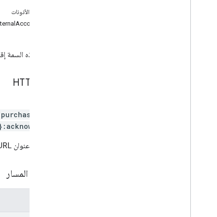
عيّنة
تعديل ملفات APK
نطاقات الأذونات
التعديلات على الحِزم
ternalAccountIds
التعديلات على البلدان
التعديلات
.
deobfucationcation
تعرض هذه السمة إقرار
details (التفاصيل)
.
Edits
التعديلات
.
expansionfiles
images (الصور)
.
Edit
طلب HTTP
تعديل قوائم البيانات
Edits
.
testers
POST
التعديلات
.
/purchases/sub
المعاملات الخارجية
}:acknowledge
ملفات APK التي تم إنشاؤها
يستخدم عنوان URL بنية
grants
المنتجات داخل التطبيق
عمليات مشاركة التطبيقات الداخلية
مَعلمات المسار
monetization
monetization
.
onetimeproducts
المعلمات
monetization
.
onetimeproducts
.
purchase
Options