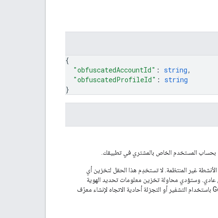
{
"obfuscatedAccountId"
: 
string
,
"obfuscatedProfileId"
: 
string
}
يد بحساب المستخدم الخاص بالمشتري في تطبيقك.
 هذه القيمة، يمكن أن يستخدمها Google Play لرصد الأنشطة غير المنتظمة. لا تستخدِم هذا الحقل لتخزين أي
ص عادي. وستؤدي محاولة تخزين معلومات تحديد الهوية
الشخصية في هذا الحقل إلى حظر عمليات الشراء. ينصح Google Play باستخدام التشفير أو التجزئة أحادية الاتجاه لإنشاء معرّف