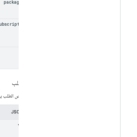
package
Name
monetization
.
onetimeproducts
.
purchase
Options
.
offers
الاشتراكات
.
تحقيق الربح
ubscription
Id
billing
.
subscriptions
.
base
Plans
monetization
.
subscriptions
.
base
Plans
.
offers
الطلبات
token
purchase
.
products
purchases
.
productsv2
purchases
.
subscriptions
نظرة عامة
إقرار
نص الطلب
إلغاء
يتضمن نص الطلب بيانا
تأجيل
purchase
.
subscriptionsv2
ما مِن عمليات شراء
تمثيل JSON
مُراجعات
System
APKs
.
variants
المستخدمون