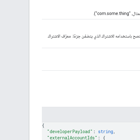
com.s").
2، لم يعُد subscriptionId مطلوبًا، ولا يُنصح باستخدامه للاشتراك الذي يتضمّن حِزمًا. معرّف الاشتراك
{
"developerPayload"
: 
string
,
"externalAccountIds"
: 
{