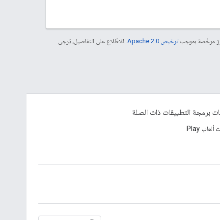
موز مرخّصة بموجب
ترخيص Apache 2.0‏
. للاطّلاع على التفاصيل، يُرجى
ت برمجة التطبيقات ذات الصلة
لعاب Play