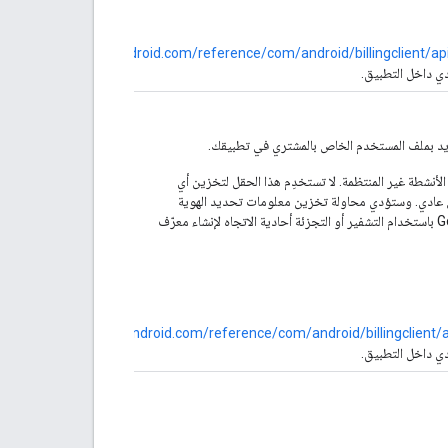
https://developer.android.com/reference/com/android/billingclient/a
دي داخل التطبيق.
ريد بملف المستخدم الخاص بالمشتري في تطبيقك.
 هذه القيمة، يمكن أن يستخدمها Google Play لرصد الأنشطة غير المنتظمة. لا تستخدِم هذا الحقل لتخزين أي
ص عادي. وستؤدي محاولة تخزين معلومات تحديد الهوية
الشخصية في هذا الحقل إلى حظر عمليات الشراء. ينصح Google Play باستخدام التشفير أو التجزئة أحادية الاتجاه لإنشاء معرّف
https://developer.android.com/reference/com/android/billingclient/
دي داخل التطبيق.