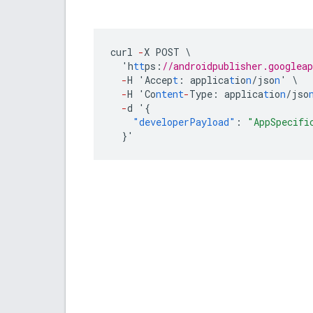
curl
-
X
POST
\
'h
tt
ps
:
//androidpublisher.googlea
-
H
'Accep
t
:
applica
t
io
n
/jso
n
'
\
-
H
'Co
ntent
-
Type
:
applica
t
io
n
/jso
-
d
'
{
"developerPayload"
:
"AppSpecifi
}
'