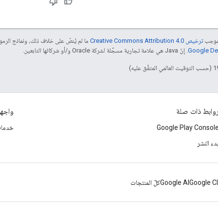
بموجب
ترخيص Creative Commons Attribution 4.0‏
ما لم يُنصّ على خلاف ذلك، ونماذج الر
. إنّ Java هي علامة تجارية مسجَّلة لشركة Oracle و/أو شركائها التابعين.
وابط ذات صلة
واجها
Google Play Consol
خدمات أ
دء النشر
Google C
Google AI
كلّ المنتجات