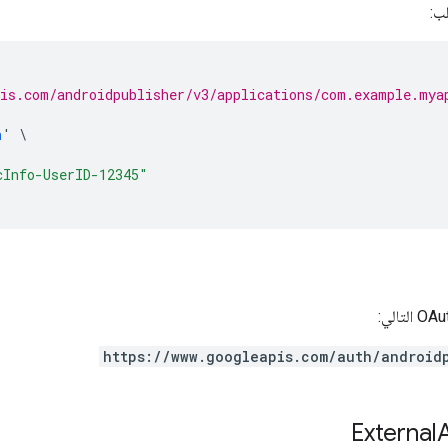
ب:
pis.com/androidpublisher/v3/applications/com.example.mya
n
'
\
cInfo-UserID-12345"
https://www.googleapis.com/auth/android
External