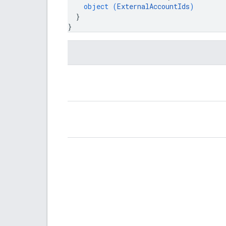
object (
ExternalAccountIds
)
}
}