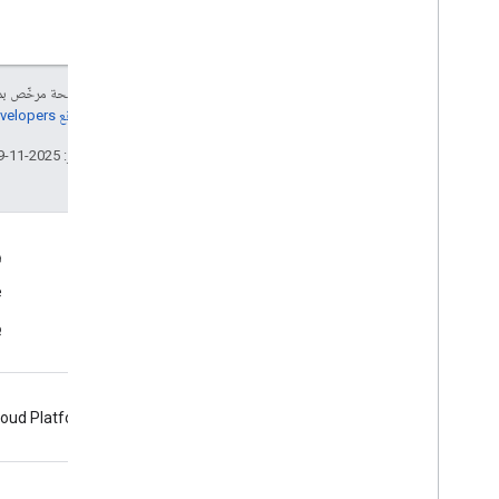
إنّ محتوى هذه الصفحة مرخّص 
مراجعة
سياسات موقع Google Developers‏
تاريخ التعديل الأخير: 2025-11-19 (حسب التوقيت العالمي المتفَّق عليه)
معلومات حول المنتجات
ر
بنود الخدمة
e
ب
loud Platform
Firebase
Chrome
Android