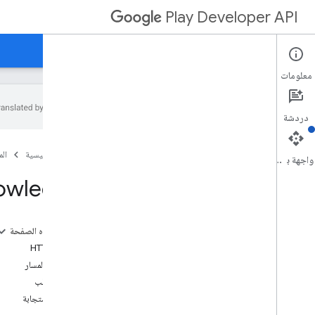
Play Developer API
الأدلة
المرجع
نماذج
معلومات
دردشة
ملخّص الموارد
الصفحة الرئيسية
ال
واجهة برمجة التطبيقات
موارد REST
owledge
التطبيقات
apps
.
device
Tier
Configs
applications
.
tracks
.
releases
على هذه الصفحة
استرداد التطبيقات
طلب HTTP
appstoreappsreview
مَعلمات المسار
appstorecatalog
.
recent
App
Views
نص الطلب
appstorecatalog
.
recent
Update
Events
نص الاستجابة
تعديلات