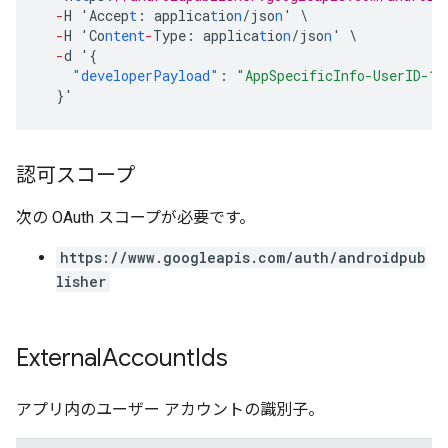
-
H
'Accep
t
:
applica
t
io
n
/jso
n
'
\
-
H
'Co
ntent
-
Type
:
applica
t
io
n
/jso
n
'
\
-
d
'
{
"developerPayload"
:
"AppSpecificInfo-UserID-12
}
'
認可スコープ
次の OAuth スコープが必要です。
https://www.googleapis.com/auth/androidpub
lisher
External
Account
Ids
アプリ内のユーザー アカウントの識別子。