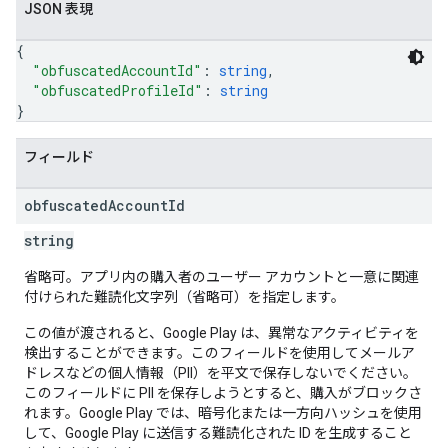
JSON 表現
{
"obfuscatedAccountId"
: 
string
,
"obfuscatedProfileId"
: 
string
}
フィールド
obfuscated
Account
Id
string
省略可。アプリ内の購入者のユーザー アカウントと一意に関連
付けられた難読化文字列（省略可）を指定します。
この値が渡されると、Google Play は、異常なアクティビティを
検出することができます。このフィールドを使用してメールア
ドレスなどの個人情報（PII）を平文で保存しないでください。
このフィールドに PII を保存しようとすると、購入がブロックさ
れます。Google Play では、暗号化または一方向ハッシュを使用
して、Google Play に送信する難読化された ID を生成すること