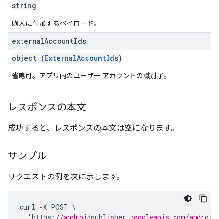
string
購入に付加するペイロード。
external
Account
Ids
object (
ExternalAccountIds
)
省略可。アプリ内のユーザー アカウントの識別子。
レスポンスの本文
成功すると、レスポンスの本文は空になります。
サンプル
リクエストの例を次に示します。
curl
-
X
POST
\
'h
tt
ps
:
//androidpublisher.googleapis.com/android