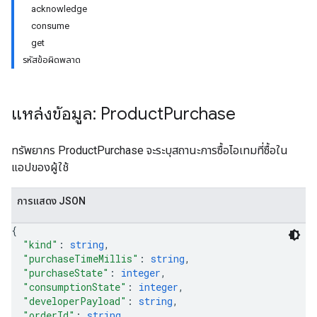
acknowledge
consume
get
รหัสข้อผิดพลาด
แหล่งข้อมูล: Product
Purchase
ทรัพยากร ProductPurchase จะระบุสถานะการซื้อไอเทมที่ซื้อใน
แอปของผู้ใช้
การแสดง JSON
ions
ions.offers
{
"kind"
: 
string
,
"purchaseTimeMillis"
: 
string
,
s
"purchaseState"
: 
integer
,
"consumptionState"
: 
integer
,
"developerPayload"
: 
string
,
"orderId"
: 
string
,