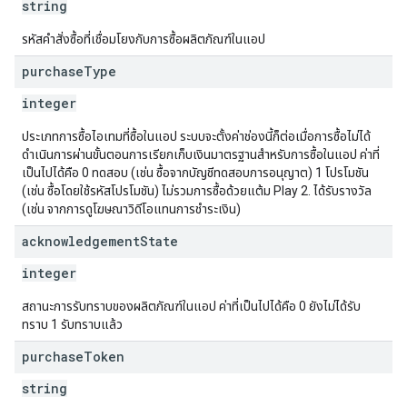
string
รหัสคำสั่งซื้อที่เชื่อมโยงกับการซื้อผลิตภัณฑ์ในแอป
purchase
Type
integer
ประเภทการซื้อไอเทมที่ซื้อในแอป ระบบจะตั้งค่าช่องนี้ก็ต่อเมื่อการซื้อไม่ได้
ดำเนินการผ่านขั้นตอนการเรียกเก็บเงินมาตรฐานสำหรับการซื้อในแอป ค่าที่
เป็นไปได้คือ 0 ทดสอบ (เช่น ซื้อจากบัญชีทดสอบการอนุญาต) 1 โปรโมชัน
(เช่น ซื้อโดยใช้รหัสโปรโมชัน) ไม่รวมการซื้อด้วยแต้ม Play 2. ได้รับรางวัล
(เช่น จากการดูโฆษณาวิดีโอแทนการชำระเงิน)
acknowledgement
State
integer
สถานะการรับทราบของผลิตภัณฑ์ในแอป ค่าที่เป็นไปได้คือ 0 ยังไม่ได้รับ
ทราบ 1 รับทราบแล้ว
purchase
Token
string