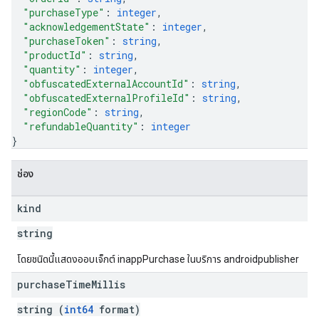
"purchaseType"
: 
integer
,
"acknowledgementState"
: 
integer
,
"purchaseToken"
: 
string
,
"productId"
: 
string
,
"quantity"
: 
integer
,
"obfuscatedExternalAccountId"
: 
string
,
"obfuscatedExternalProfileId"
: 
string
,
"regionCode"
: 
string
,
"refundableQuantity"
: 
integer
}
ช่อง
kind
string
โดยชนิดนี้แสดงออบเจ็กต์ inappPurchase ในบริการ androidpublisher
purchase
Time
Millis
string (
int64
format)