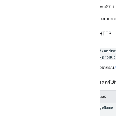
ตัวอย่าง
การแก้ไข
.
apk
ขอบเขตการให้สิทธิ์
ไฟล์ edit
.
bundles
การแก้ไขค่าประเทศ
ตรวจสอบสถานะการ
ไฟล์ editdedefuscation
การแก้ไขรายละเอียด
คำขอ HTTP
การแก้ไขไฟล์แบบขยาย
การแก้ไขรูปภาพ
GET
การแก้ไข
.
ข้อมูล
https://andro
เครื่องมือแก้ไขการทดสอบ
ducts/{produc
การแก้ไขแทร็ก
ธุรกรรมภายนอก
URL ใช้ไวยากรณ์
Createapks
Grants
พารามิเตอร์เส
ไอเทมที่ซื้อในแอป
อาร์ติแฟกต์การแชร์ภายใน
พารามิเตอร์
monetization
monetization
.
onetimeproducts
package
Name
monetization
.
onetimeproducts
.
purchase
Options