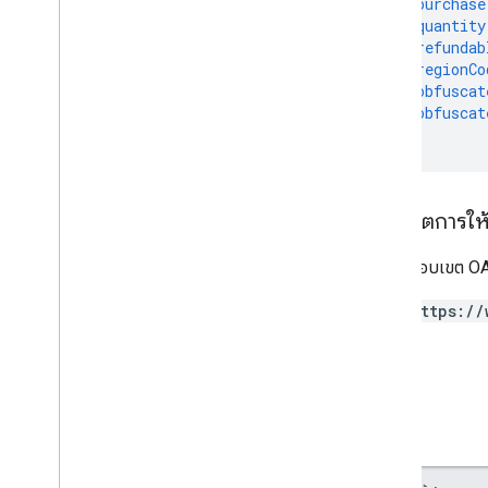
"purchase
Restricted
Payment
Countries
"quantity
ประเภทภาษีสตรีมมิง
"refundab
"regionCo
การตั้งค่าภาษีและการปฏิบัติตามข้อกําหนดกา
รสมัครใช้บริการ
"obfuscat
"obfuscat
การกำหนดเป้าหมาย
}
ระดับภาษี
การใส่โทเค็น
ประเภทสิทธิ์ในการถอนตัว
ขอบเขตการให้ส
ต้องใช้ขอบเขต OAu
https://