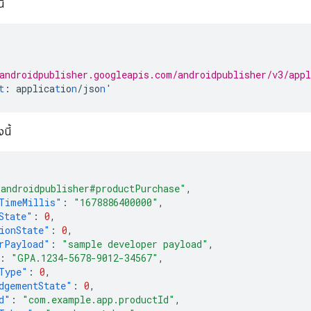
ี้
androidpublisher.googleapis.com/androidpublisher/v3/app
t
:
applica
t
io
n
/jso
n
'
นี้
"androidpublisher#productPurchase"
,
TimeMillis"
:
"1678886400000"
,
State"
:
0
,
ionState"
:
0
,
rPayload"
:
"sample developer payload"
,
:
"GPA.1234-5678-9012-34567"
,
Type"
:
0
,
dgementState"
:
0
,
d"
:
"com.example.app.productId"
,