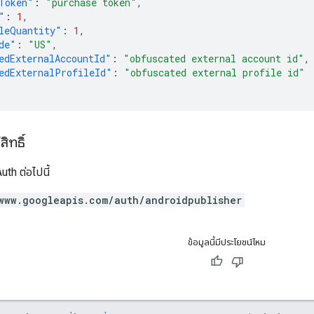
Token"
:
"purchase token"
,
"
:
1
,
leQuantity"
:
1
,
de"
:
"US"
,
edExternalAccountId"
:
"obfuscated external account id"
,
edExternalProfileId"
:
"obfuscated external profile id"
ิทธิ์
th ต่อไปนี้
www.googleapis.com/auth/androidpublisher
ข้อมูลนี้มีประโยชน์ไหม