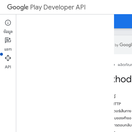
Play Developer API
คำแนะนำ
ข้อมูลอ้างอิง
ตัวอย่าง
ข้อมูล
แชท
สรุปทรัพยากร
หน้าแรก
ผลิตภัณฑ
API
ทรัพยากรของ REST
Method:
แอปพลิเคชัน
Applications
.
device
Tier
Configs
applications
.
tracks
.
releases
ในหน้านี้
การกู้คืนแอป
คำขอ HTTP
appstoreappsreview
พารามิเตอร์เส้นทาง
appstorecatalog
.
recent
App
Views
เนื้อความของคำขอ
appstorecatalog
.
recent
Update
Events
เนื้อหาการตอบกลับ
การแก้ไข