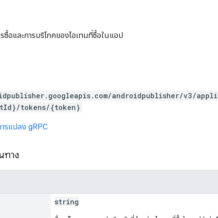
ซื้อและการบริโภคของไอเทมที่ซื้อในแอป
idpublisher.googleapis.com/androidpublisher/v3/appl
tId}/tokens/{token}
การแปลง gRPC
้นทาง
string