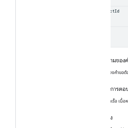
monetization
.
onetimeproducts
.
purchase
Options
.
offers
product
Id
การสร้างรายได้
.
การสมัครใช้บริการ
monetization
.
subscriptions
.
base
Plans
monetization
.
subscriptions
.
base
Plans
.
token
offers
ใบสั่งซื้อ
purchase
.
products
ภาพรวม
เนื้อความของ
รับทราบ
ใช้
เนื้อหาของคำขอต้อ
ดาวน์โหลด
purchases
.
productsv2
เนื้อหาการตอ
purchase
.
subscriptions
purchase
.
subscriptionsv2
หากทำสำเร็จ เนื้
purchases
.
Lededpurchases
รีวิว
ตัวอย่าง
Systemapks
.
variants
ผู้ใช้