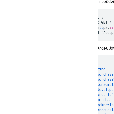
ตัวอย่างคําขอมีดังน
ประเภท
All
Users
curl
\
Android
Sdks
-
X
GET
\
ประเภทรูปภาพแอป
'h
tt
ps
:
//
-
H
'Accep
App
Recovery
Action
ประเภทไฟล์การขยาย
Migrate
Base
Plan
Prices
Response
ตัวอย่างคำตอบมีดัง
เงิน
แท็กข้อเสนอ
ข้อมูลหน้าเว็บ
{
"kind"
:
ราคา
"purchase
Product
Update
Latency
Tolerance
"purchase
Recovery
Status
"consumpt
การกําหนดค่าการย้ายข้อมูลระดับภูมิภาค
"develope
Regional
Product
Age
Rating
Info
"orderId"
"purchase
ข้อมูลภาษีอัตราภาษีระดับภูมิภาค
"acknowle
ภูมิภาค
"productI
เวอร์ชันภูมิภาค