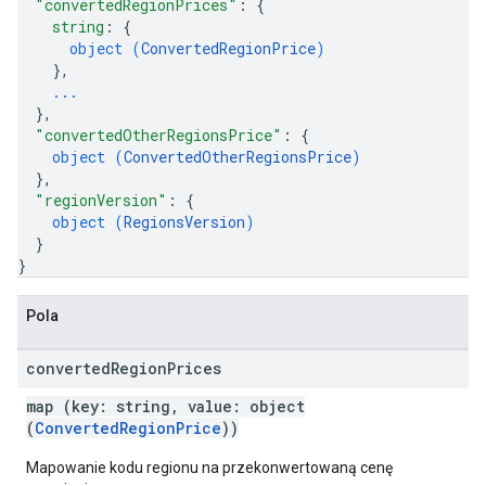
"convertedRegionPrices"
: 
{
string
: 
{
object (
ConvertedRegionPrice
)
}
,
...
}
,
"convertedOtherRegionsPrice"
: 
{
object (
ConvertedOtherRegionsPrice
)
}
,
"regionVersion"
: 
{
object (
RegionsVersion
)
}
}
Pola
converted
Region
Prices
map (key: string, value: object
(
ConvertedRegionPrice
))
Mapowanie kodu regionu na przekonwertowaną cenę