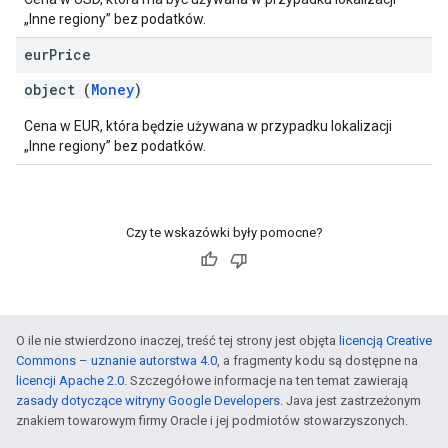
„Inne regiony” bez podatków.
eur
Price
object (
Money
)
Cena w EUR, która będzie używana w przypadku lokalizacji
„Inne regiony” bez podatków.
Czy te wskazówki były pomocne?
O ile nie stwierdzono inaczej, treść tej strony jest objęta
licencją Creative
Commons – uznanie autorstwa 4.0
, a fragmenty kodu są dostępne na
licencji Apache 2.0
. Szczegółowe informacje na ten temat zawierają
zasady dotyczące witryny Google Developers
. Java jest zastrzeżonym
znakiem towarowym firmy Oracle i jej podmiotów stowarzyszonych.