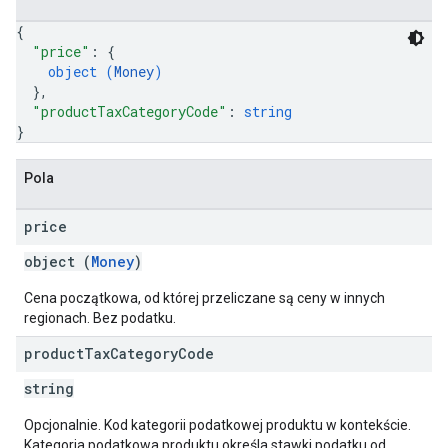
{
"price"
: 
{
object (
Money
)
}
,
"productTaxCategoryCode"
: 
string
}
Pola
price
object (
Money
)
Cena początkowa, od której przeliczane są ceny w innych
regionach. Bez podatku.
product
Tax
Category
Code
string
Opcjonalnie. Kod kategorii podatkowej produktu w kontekście.
Kategoria podatkowa produktu określa stawki podatku od