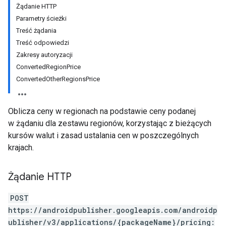
Żądanie HTTP
Parametry ścieżki
Treść żądania
Treść odpowiedzi
Zakresy autoryzacji
ConvertedRegionPrice
ConvertedOtherRegionsPrice
Oblicza ceny w regionach na podstawie ceny podanej
w żądaniu dla zestawu regionów, korzystając z bieżących
kursów walut i zasad ustalania cen w poszczególnych
krajach.
Żądanie HTTP
ions
ions.offers
POST
https://androidpublisher.googleapis.com/androidp
ublisher/v3/applications/{packageName}/pricing:
s