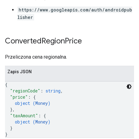
https://www.googleapis.com/auth/androidpub
lisher
Converted
Region
Price
Przeliczona cena regionalna.
Zapis JSON
{
"regionCode"
: 
string
,
"price"
: 
{
object (
Money
)
}
,
"taxAmount"
: 
{
object (
Money
)
}
}