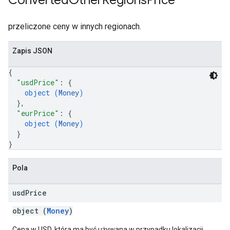
Converted
Other
Regions
Price
przeliczone ceny w innych regionach.
Zapis JSON
{
"usdPrice"
: 
{
object (
Money
)
}
,
"eurPrice"
: 
{
object (
Money
)
}
}
Pola
usd
Price
object (
Money
)
Cena w USD, która ma być używana w przypadku lokalizacji