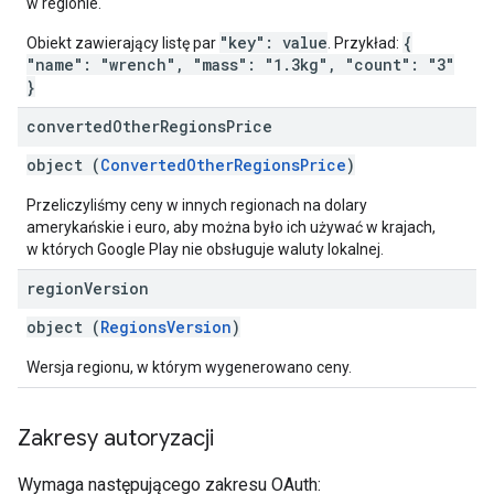
w regionie.
"key": value
{
Obiekt zawierający listę par
. Przykład:
"name": "wrench", "mass": "1.3kg", "count": "3"
}
converted
Other
Regions
Price
object (
ConvertedOtherRegionsPrice
)
Przeliczyliśmy ceny w innych regionach na dolary
amerykańskie i euro, aby można było ich używać w krajach,
w których Google Play nie obsługuje waluty lokalnej.
region
Version
object (
RegionsVersion
)
Wersja regionu, w którym wygenerowano ceny.
Zakresy autoryzacji
Wymaga następującego zakresu OAuth: